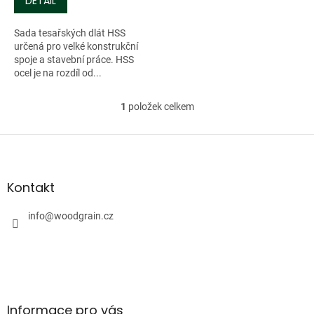
DETAIL
Sada tesařských dlát HSS
určená pro velké konstrukční
spoje a stavební práce. HSS
ocel je na rozdíl od...
1
položek celkem
O
v
l
Z
á
á
d
p
a
a
Kontakt
c
t
í
í
info
@
woodgrain.cz
p
r
v
k
y
v
ý
Informace pro vás
p