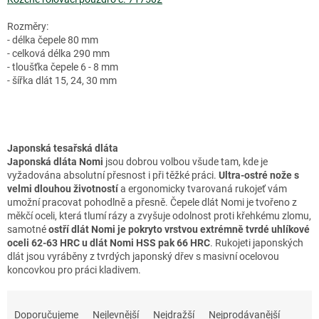
Rozměry:
- délka čepele 80 mm
- celková délka 290 mm
- tloušťka čepele 6 - 8 mm
- šířka dlát 15, 24, 30 mm
Japonská tesařská dláta
Japonská dláta Nomi
jsou dobrou volbou všude tam, kde je
vyžadována absolutní přesnost i při těžké práci.
Ultra-ostré nože s
velmi dlouhou životností
a ergonomicky tvarovaná rukojeť vám
umožní pracovat pohodlně a přesně. Čepele dlát Nomi je tvořeno z
měkčí oceli, která tlumí rázy a zvyšuje odolnost proti křehkému zlomu,
samotné
ostří dlát Nomi je pokryto vrstvou extrémně tvrdé uhlíkové
oceli 62-63 HRC u dlát Nomi HSS pak 66 HRC
. Rukojeti japonských
dlát jsou vyráběny z tvrdých japonský dřev s masivní ocelovou
koncovkou pro práci kladivem.
Ř
a
Doporučujeme
Nejlevnější
Nejdražší
Nejprodávanější