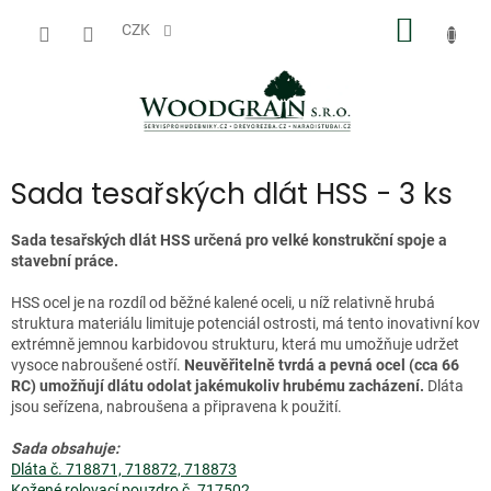
Přejít
NÁKUP
na
CZK
obsah
KOŠÍK
Sada tesařských dlát HSS - 3 ks
Sada tesařských dlát HSS určená pro velké konstrukční spoje a
stavební práce.
HSS ocel je na rozdíl od běžné kalené oceli, u níž relativně hrubá
struktura materiálu limituje potenciál ostrosti, má tento inovativní kov
extrémně jemnou karbidovou strukturu, která mu umožňuje udržet
vysoce nabroušené ostří.
Neuvěřitelně tvrdá a pevná ocel (cca 66
RC) umožňují dlátu odolat jakémukoliv hrubému zacházení.
Dláta
jsou seřízena, nabroušena a připravena k použití.
Sada obsahuje:
Dláta č. 718871, 718872, 718873
Kožené rolovací pouzdro č. 717502