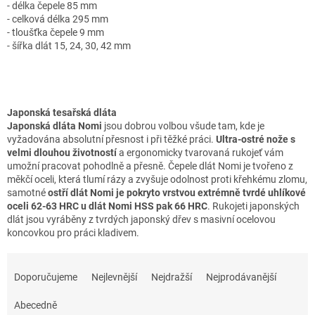
- délka čepele 85 mm
- celková délka 295 mm
- tloušťka čepele 9 mm
- šířka dlát 15, 24, 30, 42 mm
Japonská tesařská dláta
Japonská dláta Nomi
jsou dobrou volbou všude tam, kde je
vyžadována absolutní přesnost i při těžké práci.
Ultra-ostré nože s
velmi dlouhou životností
a ergonomicky tvarovaná rukojeť vám
umožní pracovat pohodlně a přesně. Čepele dlát Nomi je tvořeno z
měkčí oceli, která tlumí rázy a zvyšuje odolnost proti křehkému zlomu,
samotné
ostří dlát Nomi je pokryto vrstvou extrémně tvrdé uhlíkové
oceli 62-63 HRC u dlát Nomi HSS pak 66 HRC
. Rukojeti japonských
dlát jsou vyráběny z tvrdých japonský dřev s masivní ocelovou
koncovkou pro práci kladivem.
Ř
a
Doporučujeme
Nejlevnější
Nejdražší
Nejprodávanější
z
e
Abecedně