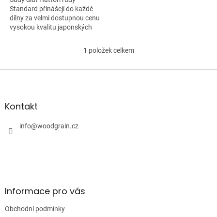
Standard přinášejí do každé
dílny za velmi dostupnou cenu
vysokou kvalitu japonských
nástrojů....
1
položek celkem
O
v
l
Z
á
á
d
p
a
a
Kontakt
c
t
í
í
info
@
woodgrain.cz
p
r
v
k
y
v
ý
Informace pro vás
p
i
Obchodní podmínky
s