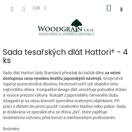
Přejít
NÁKUP
na
CZK
obsah
KOŠÍK
Sada tesařských dlát Hattori® - 4
ks
Sady dlát Hattori řady Standard přinášejí do každé dílny
za velmi
dostupnou cenu vysokou kvalitu japonských nástrojů
. Dvojvrstvá
čepel je pozoruhodná dlouhou životností ostří i při obábění toho
nejtvrdšího dřeva. Kompaktní design dlát umožňuje pohodlné držení
a vysoce precizní výkony. Rukojeť z japonského červeného dubu
Akagashi je na obou koncích zpevněna ocelovými objímkami. Při
práci s dlátem lze proto použít i ocelového kladiva nebo palice. Sada
je dodávána ve speciální etui ze dřeva „kiri“, které zajišťuje
dodatečnou ochranu před korozí a mechanickým poškozením.
Rozměry: