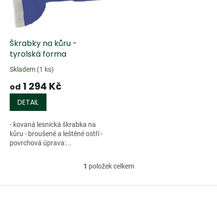
k
i
t
s
ů
p
r
Škrabky na kůru -
o
tyrolská forma
d
Skladem
(1 ks)
u
k
1 294 Kč
od
t
DETAIL
ů
- kovaná lesnická škrabka na
kůru - broušené a leštěné ostří -
povrchová úprava:...
1
položek celkem
O
v
l
Z
á
á
d
p
a