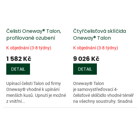
Čelisti Oneway® Talon,
Čtyřčelisťová sklíčida
profilované ozubení
Oneway® Talon
K objednání (3-8 týdny)
K objednání (3-8 týdny)
1 582 Kč
9 026 Kč
DETAIL
DETAIL
Upínací čelisti Talon od firmy
Oneway® Talon
Oneway® vhodné k upínání
je samovystřeďovací 4-
menších kusů. Upnutí je možné
čelisťové sklíčidlo vhodné téměř
z vnitřní...
na všechny soustruhy. Snadná
manipulace...