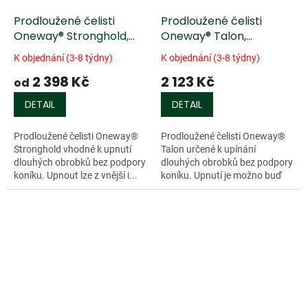
Prodloužené čelisti
Prodloužené čelisti
Oneway® Stronghold,
Oneway® Talon,
profilované ozubení
profilované ozubení
K objednání (3-8 týdny)
K objednání (3-8 týdny)
2 398 Kč
2 123 Kč
od
DETAIL
DETAIL
Prodloužené čelisti Oneway®
Prodloužené čelisti Oneway®
Stronghold vhodné k upnutí
Talon určené k upínání
dlouhých obrobků bez podpory
dlouhých obrobků bez podpory
koníku. Upnout lze z vnější i...
koníku. Upnutí je možno buď
za...