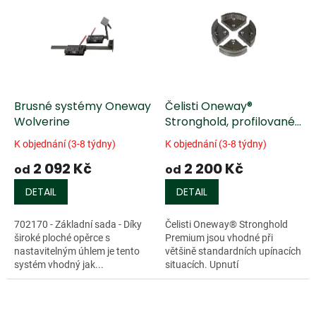
r
p
o
i
d
s
u
p
k
r
t
o
ů
d
Brusné systémy Oneway
Čelisti Oneway®
u
Wolverine
Stronghold, profilované
k
ozubení
K objednání (3-8 týdny)
K objednání (3-8 týdny)
t
2 092 Kč
2 200 Kč
ů
od
od
DETAIL
DETAIL
702170 - Základní sada - Díky
Čelisti Oneway® Stronghold
široké ploché opěrce s
Premium jsou vhodné při
nastavitelným úhlem je tento
většině standardních upínacích
systém vhodný jak...
situacích. Upnutí
soustruženého...