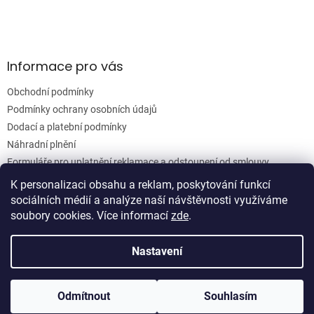
v
k
y
v
ý
Informace pro vás
p
i
Obchodní podmínky
s
u
Podmínky ochrany osobních údajů
Dodací a platební podmínky
Náhradní plnění
Formuláře pro uplatnění reklamace a odstoupení od smlouvy
Moje objednávka
K personalizaci obsahu a reklam, poskytování funkcí
sociálních médií a analýze naší návštěvnosti využíváme
soubory cookies. Více informací
zde
.
Vytvořil Shoptet
Nastavení
Copyright 2026
Woodgrain s.r.o.
. Všechna práva vyhrazena.
Odmítnout
Souhlasím
Upravit nastavení cookies