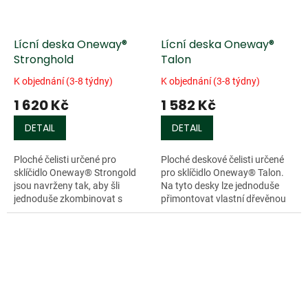
Lícní deska Oneway®
Lícní deska Oneway®
Stronghold
Talon
K objednání (3-8 týdny)
K objednání (3-8 týdny)
1 620 Kč
1 582 Kč
DETAIL
DETAIL
Ploché čelisti určené pro
Ploché deskové čelisti určené
sklíčidlo Oneway® Strongold
pro sklíčidlo Oneway® Talon.
jsou navrženy tak, aby šli
Na tyto desky lze jednoduše
jednoduše zkombinovat s
přimontovat vlastní dřevěnou
vlastní dřevěnou sadou pro...
sadu do,...