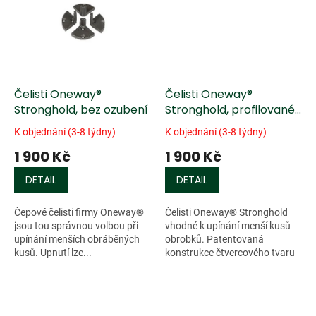
Čelisti Oneway®
Čelisti Oneway®
Stronghold, bez ozubení
Stronghold, profilované
ozubení
K objednání (3-8 týdny)
K objednání (3-8 týdny)
1 900 Kč
1 900 Kč
DETAIL
DETAIL
Čepové čelisti firmy Oneway®
Čelisti Oneway® Stronghold
jsou tou správnou volbou při
vhodné k upínání menší kusů
upínání menších obráběných
obrobků. Patentovaná
kusů. Upnutí lze...
konstrukce čtvercového tvaru
umožňuje...