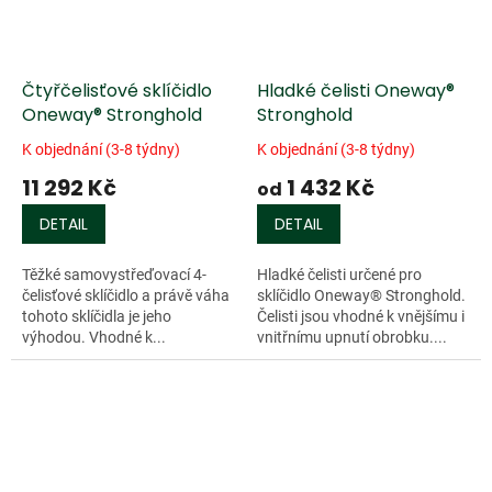
Čtyřčelisťové sklíčidlo
Hladké čelisti Oneway®
Oneway® Stronghold
Stronghold
K objednání (3-8 týdny)
K objednání (3-8 týdny)
11 292 Kč
1 432 Kč
od
DETAIL
DETAIL
Těžké samovystřeďovací 4-
Hladké čelisti určené pro
čelisťové sklíčidlo a právě váha
sklíčidlo Oneway® Stronghold.
tohoto sklíčidla je jeho
Čelisti jsou vhodné k vnějšímu i
výhodou. Vhodné k...
vnitřnímu upnutí obrobku....