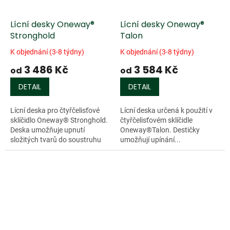
Lícní desky Oneway®
Lícní desky Oneway®
Stronghold
Talon
K objednání (3-8 týdny)
K objednání (3-8 týdny)
3 486 Kč
3 584 Kč
od
od
DETAIL
DETAIL
Lícní deska pro čtyřčelisťové
Lícní deska určená k použití v
sklíčidlo Oneway® Stronghold.
čtyřčelisťovém sklíčidle
Deska umožňuje upnutí
Oneway®Talon. Destičky
složitých tvarů do soustruhu
umožňují upínání...
bez ohledu na to...