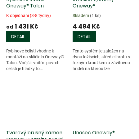
Oneway® Talon
Oneway®
K objednání (3-8 týdny)
Skladem
(1 ks)
1 431 Kč
4 494 Kč
od
DETAIL
DETAIL
Rybinové čelisti vhodné k
Tento systém je založen na
montáži na sklíčidlo Oneway®
dvou ložiscích, středící hrotu s
Talon. Vnější i vnitřní povrch
řezným kroužkem a závitovou
čelistí je hladký to...
hřídelí na kterou lze
našroubovat různé přílohy
včetně vlastnoručně
vyrobených. Dodává se...
Tvarový brusný kámen
Unašeč Oneway®