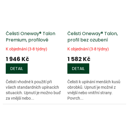
Čelisti Oneway® Talon
Čelisti Oneway® Talon,
Premium, profilové
profil bez ozubení
K objednání (3-8 týdny)
K objednání (3-8 týdny)
1 946 Kč
1 582 Kč
DETAIL
DETAIL
Čelisti vhodné k použití při
Čelisti k upínání menších kusů
všech standardních upínacích
obrobků. Upnutí je možné z
situacích. Upnutí je možno buď
vnější nebo vnitřní strany.
za vnější nebo...
Povrch...