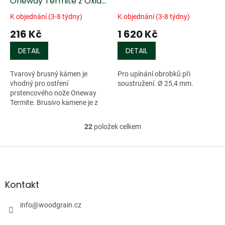
Oneway Termite z Oxidu
hlinitého
K objednání (3-8 týdny)
K objednání (3-8 týdny)
216 Kč
1 620 Kč
DETAIL
DETAIL
Tvarový brusný kámen je
Pro upínání obrobků při
vhodný pro ostření
soustružení. Ø 25,4 mm.
prstencového nože Oneway
Termite. Brusivo kamene je z
Oxidu hlinitého.
Doporučujeme...
22
položek celkem
O
v
l
Z
á
á
d
p
a
a
Kontakt
c
t
í
í
info
@
woodgrain.cz
p
r