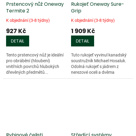
Prstencový nůž Oneway
Rukojeť Oneway Sure-
Termite 2
Grip
K objednání (3-8 týdny)
K objednání (3-8 týdny)
927 Kč
1 909 Kč
DETAIL
DETAIL
Tento prstencový nůž je ideální
Tuto rukojeť vyvinul kanadský
pro obrábění (hloubení)
soustružník Michael Hosaluk.
vnitřních povrchů hlubokých
Odolná rukojeť s jádrem z
dřevěných předmětů...
nerezové oceli a dvěma
upevňovacími šrouby...
Rybinové čelisti
Středící systémy