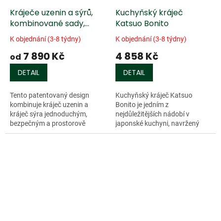
Kráječe uzenin a sýrů,
Kuchyňský kráječ
kombinované sady,
Katsuo Bonito
včetně servírovacích
K objednání (3-8 týdny)
K objednání (3-8 týdny)
podnosů
7 890 Kč
4 858 Kč
od
DETAIL
DETAIL
Tento patentovaný design
Kuchyňský kráječ Katsuo
kombinuje kráječ uzenin a
Bonito je jedním z
kráječ sýra jednoduchým,
nejdůležitějších nádobí v
bezpečným a prostorově
japonské kuchyni, navržený
úsporným způsobem. S...
tak, aby...