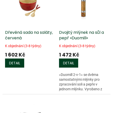
k
i
t
s
ů
p
r
o
d
Dřevěná sada na saláty,
Dvojitý mlýnek na sůl a
u
červená
pepř »Duomill«
k
K objednání (3-8 týdny)
K objednání (3-8 týdny)
t
1 602 Kč
1 472 Kč
ů
DETAIL
DETAIL
»Duomill 2-v-1« se dvěma
samostatnými mlýnky pro
zpracování soli a pepře v
jednom mlýnku. Vyrobeno z
akátového dřeva...