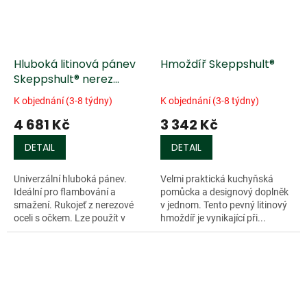
Hluboká litinová pánev
Hmoždíř Skeppshult®
Skeppshult® nerez
rukojeť
K objednání (3-8 týdny)
K objednání (3-8 týdny)
4 681 Kč
3 342 Kč
DETAIL
DETAIL
Univerzální hluboká pánev.
Velmi praktická kuchyňská
Ideální pro flambování a
pomůcka a designový doplněk
smažení. Rukojeť z nerezové
v jednom. Tento pevný litinový
oceli s očkem. Lze použít v
hmoždíř je vynikající při...
troubě nebo na otevřeném
ohni. Vhodná pro všechny typy
sporáků včetně...