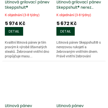
Litinová grilovací pánev
Litinová grilovací pánev
Skeppshult®
Skeppshult® nerez
rukojeť
K objednání (3-8 týdny)
K objednání (3-8 týdny)
5 974 Kč
5 672 Kč
DETAIL
DETAIL
Kvalitní litinová pánev je tím
Litinová pánev Skeppshult® s
pravým k výrobě šťavnatých
nerezovou rukojetí a
steaků. Žebrované vnitřní dno
žebrovaným vnitřním dnem.
propůjčuje masu...
Právě vnitřní žebrování
propůjčuje...
Litinová pánev
Litinová pánev