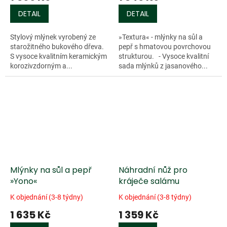
DETAIL
DETAIL
Stylový mlýnek vyrobený ze
»Textura« - mlýnky na sůl a
starožitného bukového dřeva.
pepř s hmatovou povrchovou
S vysoce kvalitním keramickým
strukturou. - Vysoce kvalitní
korozivzdorným a...
sada mlýnků z jasanového...
Mlýnky na sůl a pepř
Náhradní nůž pro
»Yono«
kráječe salámu
K objednání (3-8 týdny)
K objednání (3-8 týdny)
1 635 Kč
1 359 Kč