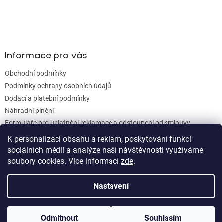
y
v
ý
p
i
s
Informace pro vás
u
Obchodní podmínky
Podmínky ochrany osobních údajů
Dodací a platební podmínky
Náhradní plnění
Formuláře pro uplatnění reklamace a odstoupení od smlouvy
Moje objednávka
K personalizaci obsahu a reklam, poskytování funkcí
sociálních médií a analýze naší návštěvnosti využíváme
soubory cookies. Více informací
zde
.
Vytvořil Shoptet
Nastavení
Copyright 2026
Woodgrain s.r.o.
. Všechna práva vyhrazena.
Odmítnout
Souhlasím
Upravit nastavení cookies