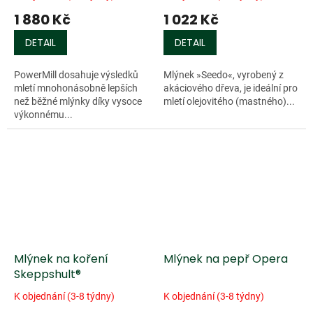
1 880 Kč
1 022 Kč
DETAIL
DETAIL
PowerMill dosahuje výsledků
Mlýnek »Seedo«, vyrobený z
mletí mnohonásobně lepších
akáciového dřeva, je ideální pro
než běžné mlýnky díky vysoce
mletí olejovitého (mastného)...
výkonnému...
Mlýnek na koření
Mlýnek na pepř Opera
Skeppshult®
K objednání (3-8 týdny)
K objednání (3-8 týdny)