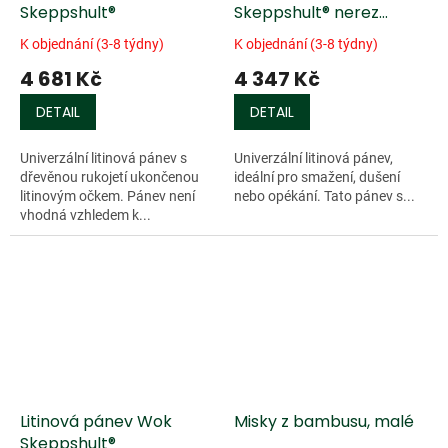
Skeppshult®
Skeppshult® nerez
rukojeť
K objednání (3-8 týdny)
K objednání (3-8 týdny)
4 681 Kč
4 347 Kč
DETAIL
DETAIL
Univerzální litinová pánev s
Univerzální litinová pánev,
dřevěnou rukojetí ukončenou
ideální pro smažení, dušení
litinovým očkem. Pánev není
nebo opékání. Tato pánev s...
vhodná vzhledem k...
Litinová pánev Wok
Misky z bambusu, malé
Skeppshult®