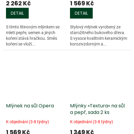
2 262 Kč
1 569 Kč
DETAIL
DETAIL
S tímto litinovým mlýnkem se
Stylový mlýnek vyrobený ze
mletí pepře, semen a jiných
starožitného bukového dřeva.
koření stává hračkou. Směs
S vysoce kvalitním keramickým
koření se vloží...
korozivzdorným a...
Mlýnek na sůl Opera
Mlýnky »Textura« na sůl
a pepř, sada 2 ks
K objednání (3-8 týdny)
K objednání (3-8 týdny)
1 569 Kč
1 349 Kč