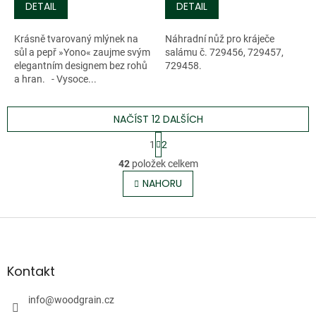
DETAIL
DETAIL
Krásně tvarovaný mlýnek na
Náhradní nůž pro kráječe
sůl a pepř »Yono« zaujme svým
salámu č. 729456, 729457,
elegantním designem bez rohů
729458.
a hran. - Vysoce...
NAČÍST 12 DALŠÍCH
S
1
2
t
O
r
42
položek celkem
v
á
l
NAHORU
n
á
k
o
d
v
Z
a
á
c
á
n
í
p
í
p
a
Kontakt
r
t
v
í
info
@
woodgrain.cz
k