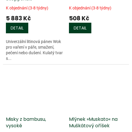
K objednání (3-8 týdny)
K objednání (3-8 týdny)
5 883 Kč
508 Kč
DETAIL
DETAIL
Univerzální litinová pánev Wok
pro vaření v páře, smažení,
pečení nebo dušení. Kulatý tvar
s...
Misky z bambusu,
Mlýnek »Muskato« na
vysoké
Muškátový oříšek