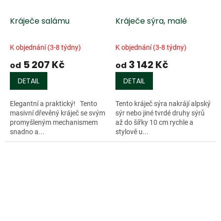
Kráječe salámu
Kráječe sýra, malé
K objednání (3-8 týdny)
K objednání (3-8 týdny)
5 207 Kč
3 142 Kč
od
od
DETAIL
DETAIL
Elegantní a praktický! Tento
Tento kráječ sýra nakrájí alpský
masivní dřevěný kráječ se svým
sýr nebo jiné tvrdé druhy sýrů
promyšleným mechanismem
až do šířky 10 cm rychle a
snadno a...
stylově u...