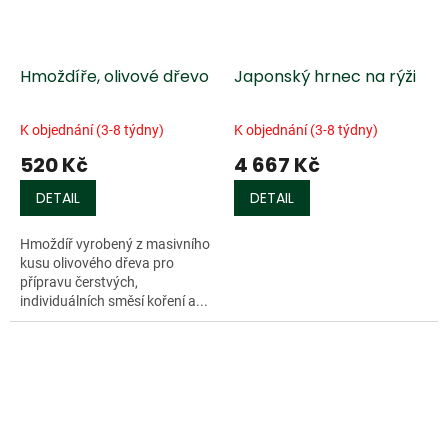
Hmoždíře, olivové dřevo
Japonský hrnec na rýži
K objednání (3-8 týdny)
K objednání (3-8 týdny)
520 Kč
4 667 Kč
DETAIL
DETAIL
Hmoždíř vyrobený z masivního
kusu olivového dřeva pro
přípravu čerstvých,
individuálních směsí koření a...