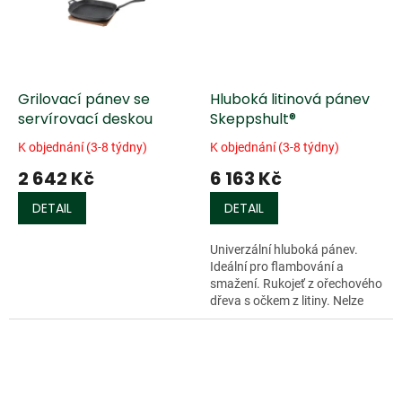
Grilovací pánev se
Hluboká litinová pánev
servírovací deskou
Skeppshult®
K objednání (3-8 týdny)
K objednání (3-8 týdny)
2 642 Kč
6 163 Kč
DETAIL
DETAIL
Univerzální hluboká pánev.
Ideální pro flambování a
smažení. Rukojeť z ořechového
dřeva s očkem z litiny. Nelze
použít v troubě. Vhodná pro
všechny typy sporáků včetně...