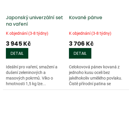
Japonský univerzální set
Kované pánve
na vaření
K objednání (3-8 týdny)
K objednání (3-8 týdny)
3 945 Kč
3 706 Kč
DETAIL
DETAIL
Ideální pro vaření, smažení a
Celokovová pánev kovaná z
dušení zeleninových a
jednoho kusu oceli bez
masových pokrmů. Víko o
jakéhokoliv umělého povlaku.
hmotnosti 1,5 kg lze...
Čistě přírodní patina se
shromažduje v průběhu...