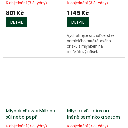
K objednání (3-8 týdny)
K objednání (3-8 týdny)
801 Kč
1 145 Kč
DETAIL
DETAIL
Vychutnejte si chuť čerstvě
namletého muškátového
oříšku s mlýnkem na
muškátový oříšek...
Mlýnek »PowerMill« na
Mlýnek »Seedo« na
sůl nebo pepř
lněné semínko a sezam
K objednání (3-8 týdny)
K objednání (3-8 týdny)