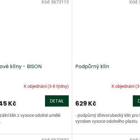
Kód:
S673113
Kód:
ové klíny - BISON
Podpůrný klín
K objednání (3-8 týdny)
K objednání (3
DETAIL
45 Kč
629 Kč
zální klín z vysoce odolné umělé
- podpůrný dřevorubecký klín pro 
.
vyroben vysoce odolného plastu