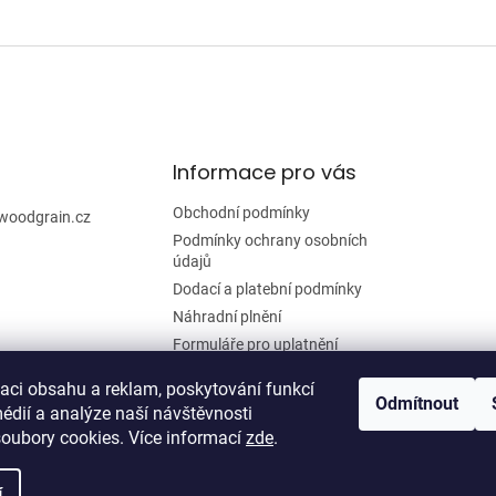
O
v
l
á
d
a
c
í
Informace pro vás
p
r
Obchodní podmínky
woodgrain.cz
v
Podmínky ochrany osobních
k
údajů
y
Dodací a platební podmínky
v
ý
Náhradní plnění
p
Formuláře pro uplatnění
i
reklamace a odstoupení od
s
smlouvy
zaci obsahu a reklam, poskytování funkcí
u
Odmítnout
édií a analýze naší návštěvnosti
Moje objednávka
oubory cookies. Více informací
zde
.
í