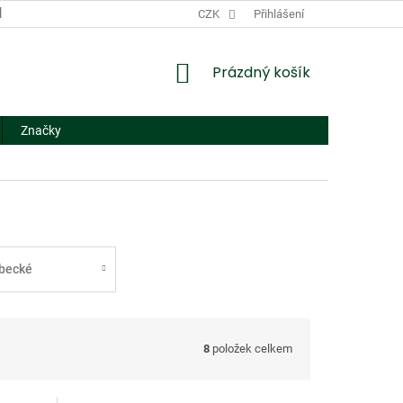
DODACÍ A PLATEBNÍ PODMÍNKY
CZK
NÁHRADNÍ PLNĚNÍ
Přihlášení
FORMUL
NÁKUPNÍ
Prázdný košík
KOŠÍK
Značky
becké
8
položek celkem