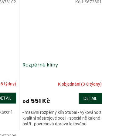
S673102
Kód:
S672801
Rozpěrné klíny
-8 týdny)
K objednání (3-8 týdny)
DETAIL
DETAIL
551 Kč
od
kácení -
- masivní rozpěrný klín Stubai - vykováno z
kvalitní nástrojové oceli - speciálně kalené
ostří - povrchová úprava lakováno