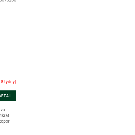
S673208
-8 týdny)
DETAIL
dva
4krát
 topor