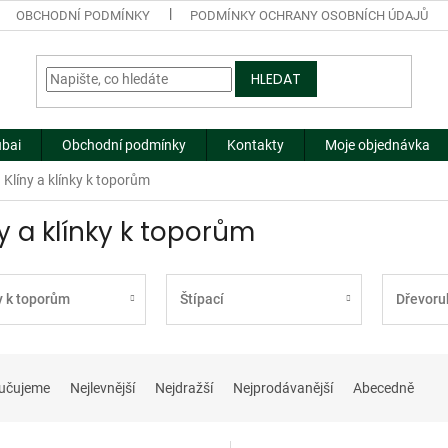
OBCHODNÍ PODMÍNKY
PODMÍNKY OCHRANY OSOBNÍCH ÚDAJŮ
HLEDAT
ubai
Obchodní podmínky
Kontakty
Moje objednávka
Klíny a klínky k toporům
ny a klínky k toporům
y k toporům
Štípací
Dřevoru
učujeme
Nejlevnější
Nejdražší
Nejprodávanější
Abecedně