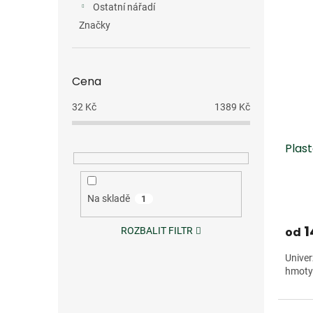
Ostatní nářadí
Značky
Cena
32
Kč
1389
Kč
Plast
Na skladě
1
1
od
ROZBALIT FILTR
Univer
hmoty