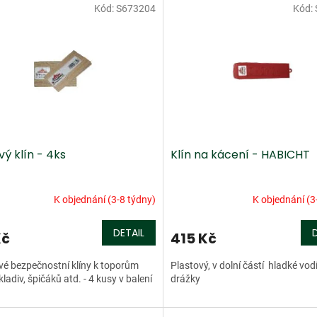
Kód:
S673204
Kód:
ý klín - 4ks
Klín na kácení - HABICHT
K objednání (3-8 týdny)
K objednání (3
DETAIL
Kč
415 Kč
vé bezpečnostní klíny k toporům
Plastový, v dolní částí hladké vodí
kladiv, špičáků atd. - 4 kusy v balení
drážky