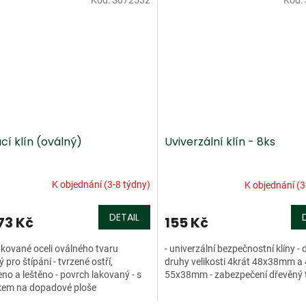
Kód:
S672532
Kód:
cí klín (oválný)
Uviverzální klín - 8ks
K objednání (3-8 týdny)
K objednání (3
DETAIL
73 Kč
155 Kč
 z kované oceli oválného tvaru
- univerzální bezpečnostní klíny - 
 pro štípání - tvrzené ostří,
druhy velikosti 4krát 48x38mm a 
no a leštěno - povrch lakovaný - s
55x38mm - zabezpečení dřevěný
kem na dopadové ploše