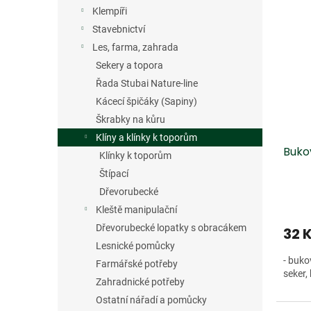
V
n
n
Klempíři
ý
í
e
p
p
Stavebnictví
l
i
r
Les, farma, zahrada
s
o
Sekery a topora
p
d
Řada Stubai Nature-line
r
u
Kácecí špičáky (Sapiny)
o
k
Škrabky na kůru
d
t
u
ů
Klíny a klínky k toporům
Bukov
k
Klínky k toporům
t
Štípací
ů
Dřevorubecké
Kleště manipulační
Dřevorubecké lopatky s obracákem
32 
Lesnické pomůcky
- buko
Farmářské potřeby
seker, 
Zahradnické potřeby
Ostatní nářadí a pomůcky