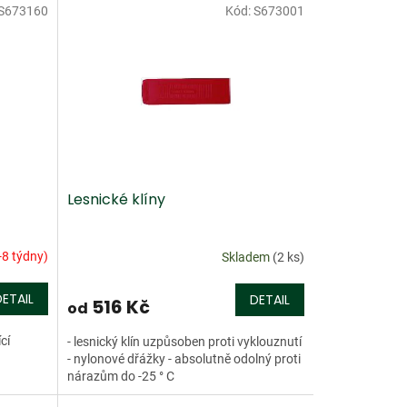
S673160
Kód:
S673001
Lesnické klíny
-8 týdny)
Skladem
(2 ks)
DETAIL
DETAIL
516 Kč
od
cí
- lesnický klín uzpůsoben proti vyklouznutí
- nylonové dřážky - absolutně odolný proti
nárazům do -25 ° C