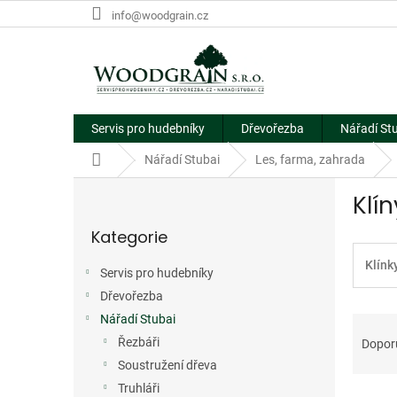
Přejít
info@woodgrain.cz
na
obsah
Servis pro hudebníky
Dřevořezba
Nářadí St
Domů
Nářadí Stubai
Les, farma, zahrada
P
Klí
o
Přeskočit
s
Kategorie
kategorie
t
r
Klínk
Servis pro hudebníky
a
Dřevořezba
n
Ř
n
Nářadí Stubai
a
í
Řezbáři
Dopor
z
p
Soustružení dřeva
e
a
Truhláři