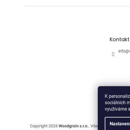
Z
á
p
a
t
Kontakt
í
info
@
K personali
sociálních m
využíváme s
Nastaven
Copyright 2026
Woodgrain s.r.o.
. Všechna práva vyhra