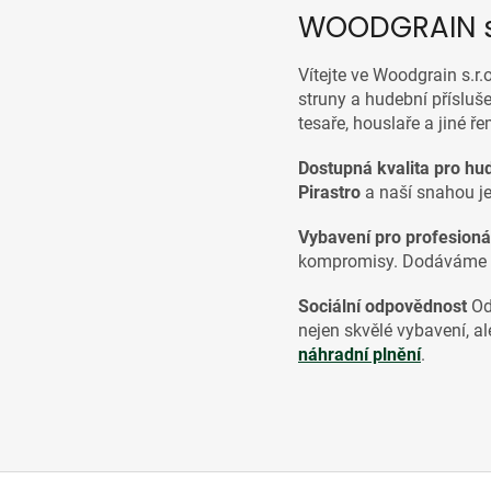
WOODGRAIN s.
Vítejte ve Woodgrain s.r
struny a hudební přísluše
tesaře, houslaře a jiné ř
Dostupná kvalita pro hu
Pirastro
a naší snahou je,
Vybavení pro profesioná
kompromisy. Dodáváme ná
Sociální odpovědnost
Od
nejen skvělé vybavení, al
náhradní plnění
.