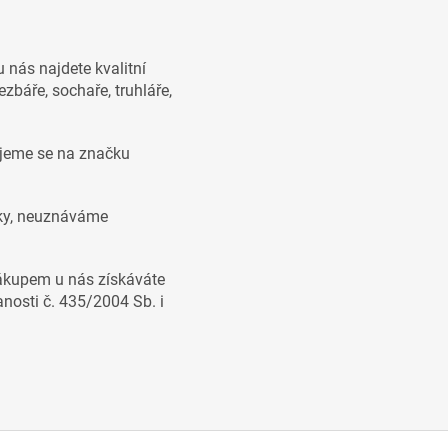
 u nás najdete
kvalitní
ezbáře, sochaře, truhláře,
ujeme se na značku
íky, neuznáváme
ákupem u nás získáváte
osti č. 435/2004 Sb. i