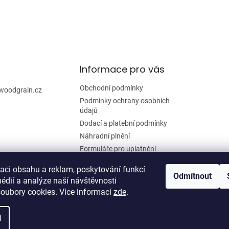
Informace pro vás
Obchodní podmínky
woodgrain.cz
Podmínky ochrany osobních
údajů
Dodací a platební podmínky
Náhradní plnění
Formuláře pro uplatnění
reklamace a odstoupení od
smlouvy
zaci obsahu a reklam, poskytování funkcí
Odmítnout
édií a analýze naší návštěvnosti
Moje objednávka
oubory cookies. Více informací
zde
.
í
zena.
Upravit nastavení cookies