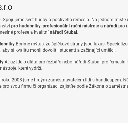
r.o
.o. Spojujeme svět hudby a poctivého řemesla. Na jednom místě
nství
pro hudebníky
,
p
rofesionální ruční nástroje a nářadí
pro ř
emeslné profese a
kvalitní
nářadí Stubai.
debníky
Boříme mýtus, že špičkové struny jsou luxus. Specializ
 aby si kvalitu mohli dovolit i studenti a začínající umělci.
ly
Ať už jde o dláta pro řezbáře nebo nářadí Stubai pro řemesln
stroje, které vydrží.
 roku 2008 jsme hrdým zaměstnavatelem lidí s handicapem. N
e pro svou firmu či organizaci zajistíte
podle Zákona o zaměstnan