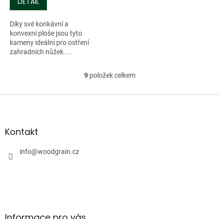
DETAIL
Díky své konkávní a
konvexní ploše jsou tyto
kameny ideální pro ostření
zahradních nůžek....
9
položek celkem
O
v
l
Z
á
á
d
p
a
a
Kontakt
c
t
í
í
info
@
woodgrain.cz
p
r
v
k
y
v
ý
Informace pro vás
p