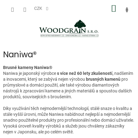
Přejít
NÁKUP
na
CZK
obsah
KOŠÍK
Naniwa®
Brusné kameny Naniwa®
Naniwa je japonský výrobce
s více než 60 lety zkušeností,
nadšením
a inovacemi, který se zabývá nejen výrobou
brusných kamenů
pro
průmyslové a domácí použití, ale také výrobou diamantových
nástrojů k zpracování kamene a jiných materiálů a spoustou dalších
produktů, souvisejících s broušením.
Díky využívání těch nejmodernější technologií, stálé snaze o kvalitu a
stále vyšší úrovni, může Naniwa nabídnout nejlepší a nejmodernější
snadno použitelné produkty pro profesionální nebo domácí uživatele.
Vysoká úroveň kvality výrobků a služeb jsou chváleny zákazníky
nejen v Japonsku, ale po celém světě.