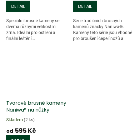
DETAIL
DETAIL
Speciální brusné kameny se
Série tradičních brusných
dvěma různými velikostmi
kamenů značky Naniwa®.
zrna. Ideální pro ostření a
Kameny této série jsou vhodné
finální leštění...
pro broušení čepelí nožů a
nástrojů. Kameny mají
relativně tvrdou vazbu. Jsou
vhodné pro vysoce...
Tvarové brusné kameny
Naniwa® na nůžky
Skladem
(2 ks)
595 Kč
od