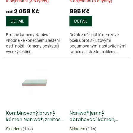
K objednání (3-8 týdny)
K objednání (3-8 týdny)
t
2 058 Kč
895 Kč
ů
od
DETAIL
DETAIL
Brusné kameny Naniwa
Držák z ušlechtilé nerezové
vhodné ke konečnému leštění
oceli s protiskluzovými
ostří nožů. Kameny poskytují
pogumovanými nastavitelnými
vysoký lešticí...
rameny a středním dílem...
Kombinovaný brusný
Naniwa® jemný
kámen Naniwa®, zrnitost
obtahovací kámen,
3000/10 000
zrnitost 8000
Skladem
(1 ks)
Skladem
(1 ks)