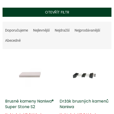
OTEVŘÍT FILTR
Ř
a
Doporučujeme
Nejlevnější
Nejdražší
Nejprodávanější
z
e
Abecedně
n
í
V
p
ý
r
p
o
i
d
s
u
p
k
r
t
o
ů
d
Brusné kameny Naniwa®
Držák brusných kamenů
u
Super Stone S2
Naniwa
k