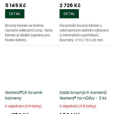
5 145 Kč
2 726 Kč
DETAIL
DETAIL
Brusný kámen se dvěma
Keramický brusný kámen s
různými velikostmi zrna. Tento
velmi jemným leštícím výkonem
kámen je ideální zejména pro
a minimálním opotřebení.
finální leštění...
Rozměry: 210 x 70 x 20 mm
Zrnitost: 8000
Naniwa®DX brusné
Sada brusných kamenů
kameny
Naniwa® na nůžky - 3 ks
K objednání (3-8 týdny)
K objednání (3-8 týdny)