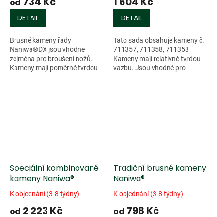
734 Kč
1 604 Kč
od
DETAIL
DETAIL
Brusné kameny řady
Tato sada obsahuje kameny č.
Naniwa®DX jsou vhodné
711357, 711358, 711358
zejména pro broušení nožů.
Kameny mají relativně tvrdou
Kameny mají poměrně tvrdou
vazbu. Jsou vhodné pro
vazbu, čímž nabízejí poměrně
vysoce legované, ale i pro...
nízký odběr a jsou tak vhodné
pro vysoce legované...
Speciální kombinované
Tradiční brusné kameny
kameny Naniwa®
Naniwa®
K objednání (3-8 týdny)
K objednání (3-8 týdny)
2 223 Kč
798 Kč
od
od