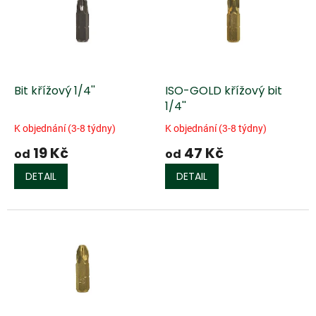
k
i
t
s
ů
p
r
o
d
Bit křížový 1/4''
ISO-GOLD křížový bit
u
1/4''
k
K objednání (3-8 týdny)
K objednání (3-8 týdny)
t
19 Kč
47 Kč
ů
od
od
DETAIL
DETAIL