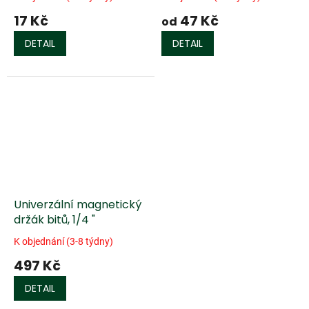
17 Kč
47 Kč
od
DETAIL
DETAIL
Univerzální magnetický
držák bitů, 1/4 "
K objednání (3-8 týdny)
497 Kč
DETAIL