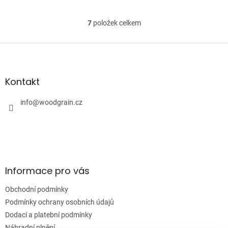
7
položek celkem
O
v
l
Z
á
á
d
p
a
a
Kontakt
c
t
í
í
info
@
woodgrain.cz
p
r
v
k
y
v
ý
Informace pro vás
p
i
Obchodní podmínky
s
u
Podmínky ochrany osobních údajů
Dodací a platební podmínky
Náhradní plnění