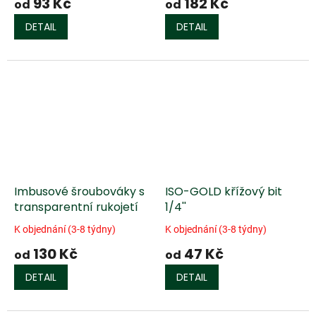
93 Kč
182 Kč
od
od
DETAIL
DETAIL
Imbusové šroubováky s
ISO-GOLD křížový bit
transparentní rukojetí
1/4''
K objednání (3-8 týdny)
K objednání (3-8 týdny)
130 Kč
47 Kč
od
od
DETAIL
DETAIL