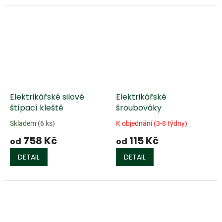
Elektrikářské silové
Elektrikářské
štípací kleště
šroubováky
Skladem
(6 ks)
K objednání (3-8 týdny)
758 Kč
115 Kč
od
od
DETAIL
DETAIL