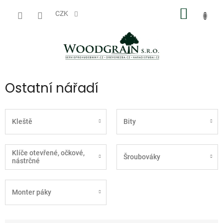
Přejít
NÁKUP
na
CZK
obsah
KOŠÍK
Ostatní nářadí
Kleště
Bity
Klíče otevřené, očkové,
Šroubováky
nástrčné
Monter páky