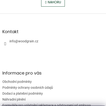
l
NAHORU
n
á
k
o
d
v
Z
a
á
c
á
n
í
p
í
p
a
Kontakt
r
t
v
í
info
@
woodgrain.cz
k
y
v
ý
p
i
s
Informace pro vás
u
Obchodní podmínky
Podmínky ochrany osobních údajů
Dodací a platební podmínky
Náhradní plnění
Formuláře pro uplatnění reklamace a odstoupení od smlouvy