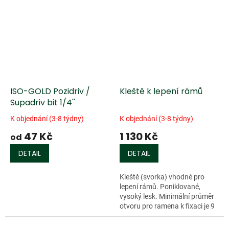
ISO-GOLD Pozidriv /
Kleště k lepení rámů
Supadriv bit 1/4''
K objednání (3-8 týdny)
K objednání (3-8 týdny)
47 Kč
1 130 Kč
od
DETAIL
DETAIL
Kleště (svorka) vhodné pro
lepení rámů. Poniklované,
vysoký lesk. Minimální průměr
otvoru pro ramena k fixaci je 9
mm....