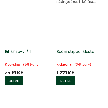
nástrojové oceli - leštěná...
Bit křížový 1/4''
Boční štípací kleště
K objednání (3-8 týdny)
K objednání (3-8 týdny)
19 Kč
1 271 Kč
od
DETAIL
DETAIL