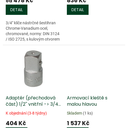
478 Kč
836 Kč
ů
od
DETAIL
DETAIL
3/4" klíče nástrčné šestihran
Chrome-Vanadium ocel,
chromované, normy: DIN 3124
/ ISO 2725, s kulovým otvorem
Adaptér (přechodová
Armovací kleště s
část) 1/2'' vnitřní -> 3/4''
malou hlavou
vnější
K objednání (3-8 týdny)
Skladem
(1 ks)
404 Kč
1 537 Kč