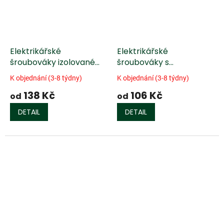
Elektrikářské
Elektrikářské
šroubováky izolované
šroubováky s
EN60900
transparentní rukojetí
K objednání (3-8 týdny)
K objednání (3-8 týdny)
138 Kč
106 Kč
od
od
DETAIL
DETAIL