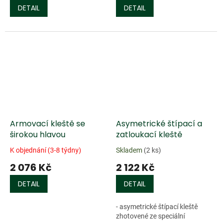
DETAIL
DETAIL
Armovací kleště se
Asymetrické štípací a
širokou hlavou
zatloukací kleště
K objednání (3-8 týdny)
Skladem
(2 ks)
2 076 Kč
2 122 Kč
DETAIL
DETAIL
- asymetrické štípací kleště
zhotovené ze speciální