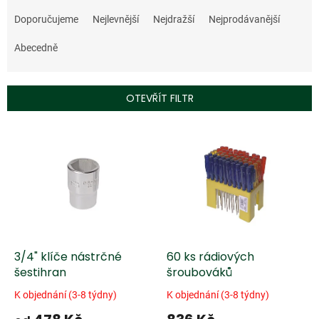
Ř
a
Doporučujeme
Nejlevnější
Nejdražší
Nejprodávanější
z
e
Abecedně
n
í
p
OTEVŘÍT FILTR
r
o
V
d
ý
u
p
k
i
t
s
ů
p
r
o
d
3/4" klíče nástrčné
60 ks rádiových
u
šestihran
šroubováků
k
K objednání (3-8 týdny)
K objednání (3-8 týdny)
t