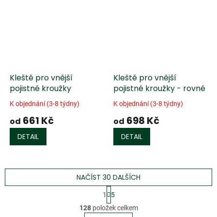
Kleště pro vnější
Kleště pro vnější
pojistné kroužky
pojistné kroužky - rovné
K objednání (3-8 týdny)
K objednání (3-8 týdny)
661 Kč
698 Kč
od
od
DETAIL
DETAIL
NAČÍST 30 DALŠÍCH
S
1
5
t
O
r
128
položek celkem
v
á