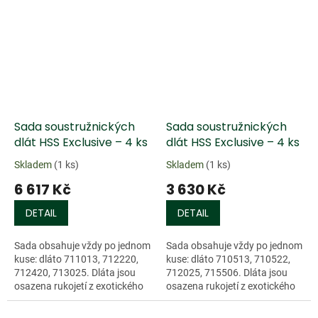
dřeva...
Doprodej
Doprodej
Sada soustružnických
Sada soustružnických
dlát HSS Exclusive – 4 ks
dlát HSS Exclusive – 4 ks
Skladem
(1 ks)
Skladem
(1 ks)
6 617 Kč
3 630 Kč
DETAIL
DETAIL
Sada obsahuje vždy po jednom
Sada obsahuje vždy po jednom
kuse: dláto 711013, 712220,
kuse: dláto 710513, 710522,
712420, 713025. Dláta jsou
712025, 715506. Dláta jsou
osazena rukojetí z exotického
osazena rukojetí z exotického
dřeva o délce 240 mm a...
dřeva o délce 240 mm a...