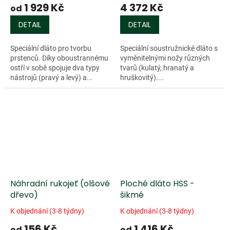
1 929 Kč
4 372 Kč
od
DETAIL
DETAIL
Speciální dláto pro tvorbu
Speciální soustružnické dláto s
prstenců. Díky oboustrannému
vyměnitelnými nožy různých
ostří v sobě spojuje dva typy
tvarů (kulatý, hranatý a
nástrojů (pravý a levý) a...
hruškovitý)....
Náhradní rukojeť (olšové
Ploché dláto HSS -
dřevo)
šikmé
K objednání (3-8 týdny)
K objednání (3-8 týdny)
156 Kč
1 416 Kč
od
od