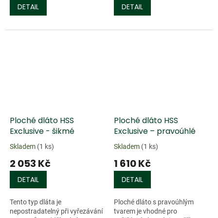
DETAIL
DETAIL
Doprodej
Doprodej
Ploché dláto HSS
Ploché dláto HSS
Exclusive - šikmé
Exclusive – pravoúhlé
Skladem
(1 ks)
Skladem
(1 ks)
2 053 Kč
1 610 Kč
DETAIL
DETAIL
Tento typ dláta je
Ploché dláto s pravoúhlým
nepostradatelný při vyřezávání
tvarem je vhodné pro