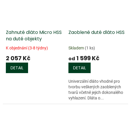
Zahnuté dláto Micro HSS
Zaoblené duté dláto HSS
na duté objekty
K objednání (3-8 týdny)
Skladem
(1 ks)
2 057 Kč
1 599 Kč
od
DETAIL
DETAIL
Univerzální dláto vhodné pro
tvorbu veškerých zaoblených
tvarů včetně jejich dokonalého
vyhlazení. Dláta o...