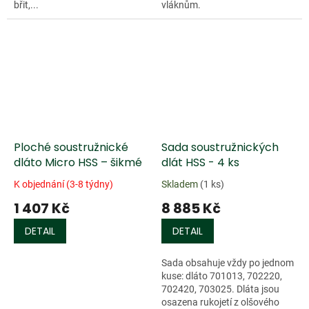
břit,...
vláknům.
Ploché soustružnické
Sada soustružnických
dláto Micro HSS – šikmé
dlát HSS - 4 ks
K objednání (3-8 týdny)
Skladem
(1 ks)
1 407 Kč
8 885 Kč
DETAIL
DETAIL
Sada obsahuje vždy po jednom
kuse: dláto 701013, 702220,
702420, 703025. Dláta jsou
osazena rukojetí z olšového