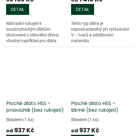
DETAIL
DETAIL
Náhradní rukojeti k
Tento typ dláta je
soustružnickým dlátům
nepostradatelný při vyřezávání
zhotovené z olšového dřeva,
V – tvarů a oddělování
vhodné například pro dláta
materiálu.
řady HSS. Rukojeti jsou
ergonomicky tvarované, dřevo
je ponecháno v přírodním...
Ploché dláto HSS –
Ploché dláto HSS –
pravoúhlé (bez rukojeti)
šikmé (bez rukojeti)
Skladem
(1 ks)
Skladem
(1 ks)
937 Kč
937 Kč
od
od