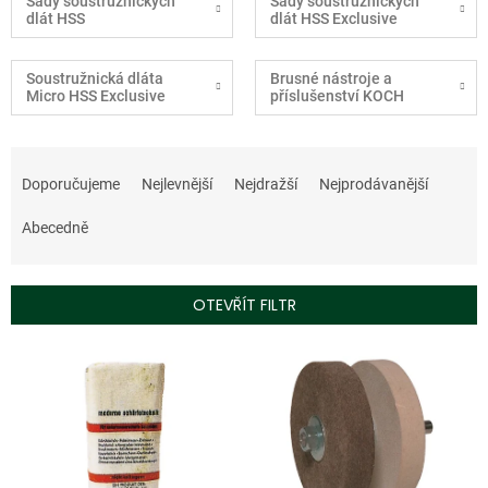
Sady soustružnických
Sady soustružnických
dlát HSS
dlát HSS Exclusive
Soustružnická dláta
Brusné nástroje a
Micro HSS Exclusive
příslušenství KOCH
Ř
a
Doporučujeme
Nejlevnější
Nejdražší
Nejprodávanější
z
e
Abecedně
n
í
p
OTEVŘÍT FILTR
r
o
V
d
ý
u
p
k
i
t
s
ů
p