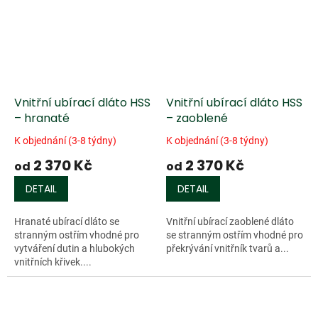
Vnitřní ubírací dláto HSS
Vnitřní ubírací dláto HSS
– hranaté
– zaoblené
K objednání (3-8 týdny)
K objednání (3-8 týdny)
2 370 Kč
2 370 Kč
od
od
DETAIL
DETAIL
Hranaté ubírací dláto se
Vnitřní ubírací zaoblené dláto
stranným ostřím vhodné pro
se stranným ostřím vhodné pro
vytváření dutin a hlubokých
překrývání vnitřník tvarů a...
vnitřních křivek....
Doprodej
Doprodej