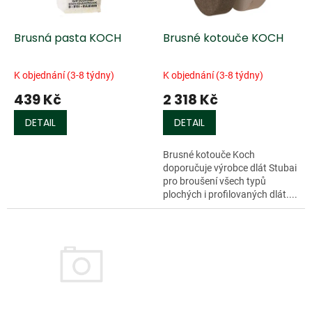
r
o
d
Brusná pasta KOCH
Brusné kotouče KOCH
u
k
K objednání (3-8 týdny)
K objednání (3-8 týdny)
t
439 Kč
2 318 Kč
ů
DETAIL
DETAIL
Brusné kotouče Koch
doporučuje výrobce dlát Stubai
pro broušení všech typů
plochých i profilovaných dlát....