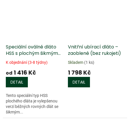
Speciální oválné dláto
Vnitřní ubírací dláto –
HSS s plochým šikmým
zaoblené (bez rukojeti)
ostřím
K objednání (3-8 týdny)
Skladem
(1 ks)
1 416 Kč
1 798 Kč
od
DETAIL
DETAIL
Tento speciální typ HSS
plochého dláta je vylepšenou
verzí běžných rovných dlát se
šikmým...