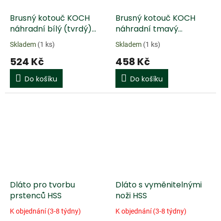
Brusný kotouč KOCH
Brusný kotouč KOCH
náhradní bílý (tvrdý)
náhradní tmavý
kotouč, bez hřídele
(měkký) kotouč, bez
Skladem
(1 ks)
Skladem
(1 ks)
hřídele
524 Kč
458 Kč
Do košíku
Do košíku
Dláto pro tvorbu
Dláto s vyměnitelnými
prstenců HSS
noži HSS
K objednání (3-8 týdny)
K objednání (3-8 týdny)