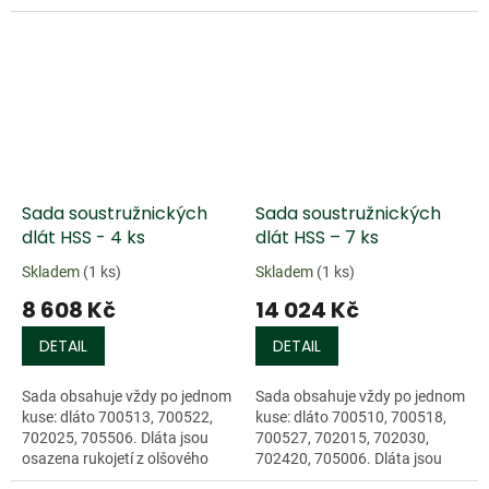
dřeva o délce 240 mm a...
Sada soustružnických
Sada soustružnických
dlát HSS - 4 ks
dlát HSS – 7 ks
Skladem
(1 ks)
Skladem
(1 ks)
8 608 Kč
14 024 Kč
DETAIL
DETAIL
Sada obsahuje vždy po jednom
Sada obsahuje vždy po jednom
kuse: dláto 700513, 700522,
kuse: dláto 700510, 700518,
702025, 705506. Dláta jsou
700527, 702015, 702030,
osazena rukojetí z olšového
702420, 705006. Dláta jsou
dřeva o délce 240 mm a...
osazena rukojetí z olšového