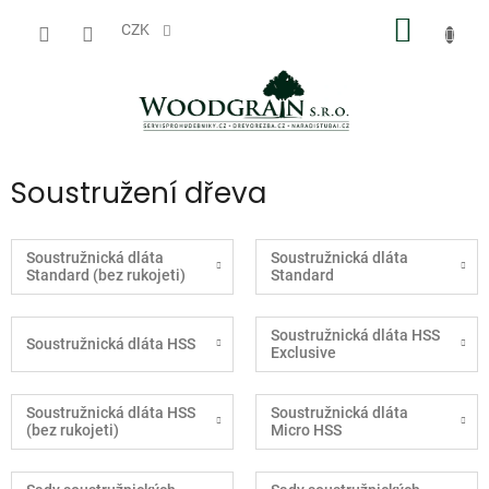
Přejít
NÁKUP
na
CZK
obsah
KOŠÍK
Soustružení dřeva
Soustružnická dláta
Soustružnická dláta
Standard (bez rukojeti)
Standard
Soustružnická dláta HSS
Soustružnická dláta HSS
Exclusive
Soustružnická dláta HSS
Soustružnická dláta
(bez rukojeti)
Micro HSS