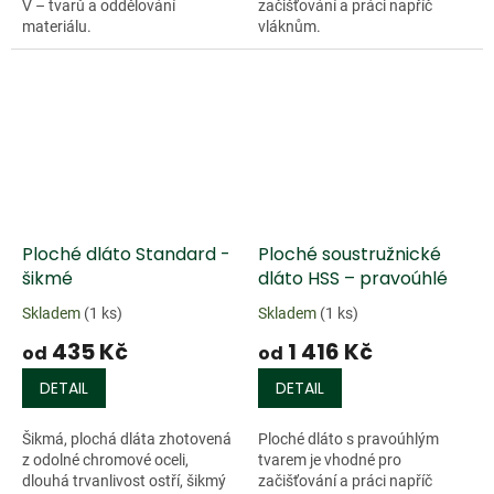
V – tvarů a oddělování
začišťování a práci napříč
materiálu.
vláknům.
Doprodej
Ploché dláto Standard -
Ploché soustružnické
šikmé
dláto HSS – pravoúhlé
Skladem
(1 ks)
Skladem
(1 ks)
435 Kč
1 416 Kč
od
od
DETAIL
DETAIL
Šikmá, plochá dláta zhotovená
Ploché dláto s pravoúhlým
z odolné chromové oceli,
tvarem je vhodné pro
dlouhá trvanlivost ostří, šikmý
začišťování a práci napříč