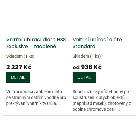
Vnitřní ubírací dláto HSS
Vnitřní ubírací dláto
Exclusive – zaoblené
Standard
Skladem
(1 ks)
Skladem
(1 ks)
2 227 Kč
936 Kč
od
DETAIL
DETAIL
Vnitřní ubírací zaoblené dláto
Soustružnický nůž vhodný pro
se stranným ostřím vhodné pro
soustružení dutých objektů
překrývání vnitřník tvarů a...
(například misek), zhotovený z
odolné chromové oceli,...