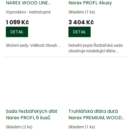
NAREX WOOD LINE
Narex PROFI, 4kusy
PROFI, 4ks
Vyprodáno - nedostupné
Skladem
(1 ks)
(8,10,16,32mm)
1 099 Kč
3 404 Kč
DETAIL
DETAIL
Složení sady: Velikost Obsah...
Detailní popis Řezbářská sada
obsahuje následující dláta:...
Doprodej
Doprodej
Sada řezbářských dlát
Truhlářská dláta dutá
Narex PROFI, 6 kusů
Narex PREMIUM, WOOD
LINE PLUS
Skladem
(2 ks)
Skladem
(1 ks)