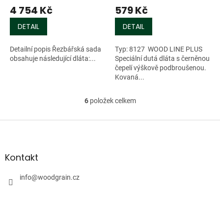
4 754 Kč
579 Kč
DETAIL
DETAIL
Detailní popis Řezbářská sada
Typ: 8127 WOOD LINE PLUS
obsahuje následující dláta:...
Speciální dutá dláta s černěnou
čepelí výškově podbroušenou.
Kovaná...
6
položek celkem
O
v
l
Z
á
á
d
p
a
a
Kontakt
c
t
í
í
info
@
woodgrain.cz
p
r
v
k
y