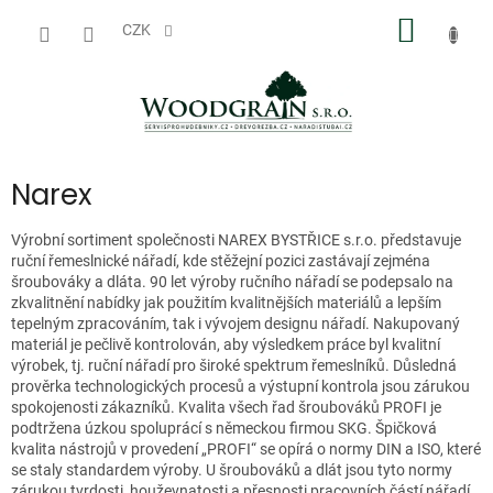
Přejít
NÁKUP
na
CZK
obsah
KOŠÍK
Narex
Výrobní sortiment společnosti NAREX BYSTŘICE s.r.o. představuje
ruční řemeslnické nářadí, kde stěžejní pozici zastávají zejména
šroubováky a dláta. 90 let výroby ručního nářadí se podepsalo na
zkvalitnění nabídky jak použitím kvalitnějších materiálů a lepším
tepelným zpracováním, tak i vývojem designu nářadí. Nakupovaný
materiál je pečlivě kontrolován, aby výsledkem práce byl kvalitní
výrobek, tj. ruční nářadí pro široké spektrum řemeslníků. Důsledná
prověrka technologických procesů a výstupní kontrola jsou zárukou
spokojenosti zákazníků. Kvalita všech řad šroubováků PROFI je
podtržena úzkou spoluprácí s německou firmou SKG. Špičková
kvalita nástrojů v provedení „PROFI“ se opírá o normy DIN a ISO, které
se staly standardem výroby. U šroubováků a dlát jsou tyto normy
zárukou tvrdosti, houževnatosti a přesnosti pracovních částí nářadí.