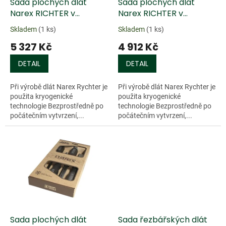
d
Sada plochých dlát
Sada plochých dlát
u
Narex RICHTER v
Narex RICHTER v
k
bavlněném kapsáři, 6ks
dřevěné krabičce, 5ks
Skladem
(1 ks)
Skladem
(1 ks)
t
5 327 Kč
4 912 Kč
ů
DETAIL
DETAIL
Při výrobě dlát Narex Rychter je
Při výrobě dlát Narex Rychter je
použita kryogenické
použita kryogenické
technologie Bezprostředně po
technologie Bezprostředně po
počátečním vytvrzení,...
počátečním vytvrzení,...
Doprodej
Doprodej
Sada plochých dlát
Sada řezbářských dlát