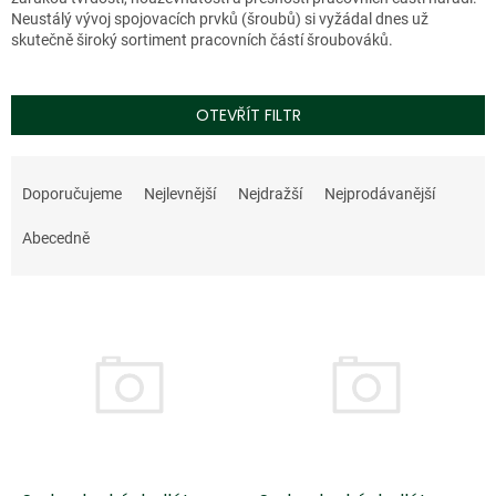
Neustálý vývoj spojovacích prvků (šroubů) si vyžádal dnes už
skutečně široký sortiment pracovních částí šroubováků.
OTEVŘÍT FILTR
Ř
a
Doporučujeme
Nejlevnější
Nejdražší
Nejprodávanější
z
e
Abecedně
n
í
V
p
Doprodej
Doprodej
ý
r
p
o
i
d
s
u
p
k
r
t
o
ů