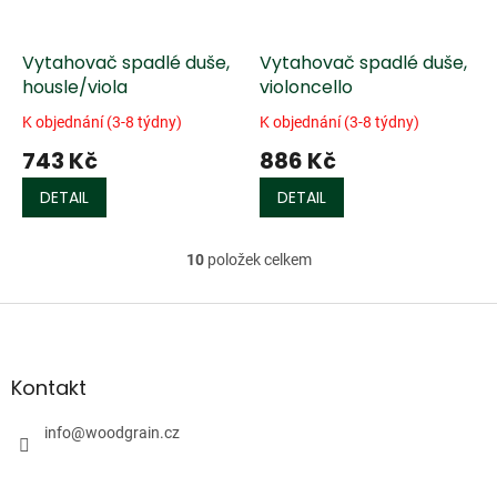
Vytahovač spadlé duše,
Vytahovač spadlé duše,
housle/viola
violoncello
K objednání (3-8 týdny)
K objednání (3-8 týdny)
743 Kč
886 Kč
DETAIL
DETAIL
10
položek celkem
O
v
l
Z
á
á
d
p
a
a
Kontakt
c
t
í
í
info
@
woodgrain.cz
p
r
v