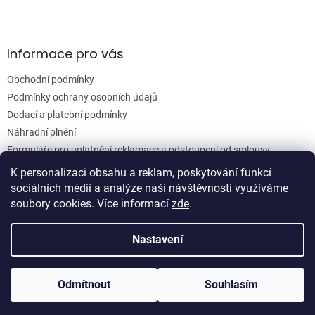
k
y
v
ý
Informace pro vás
p
i
Obchodní podmínky
s
u
Podmínky ochrany osobních údajů
Dodací a platební podmínky
Náhradní plnění
Formuláře pro uplatnění reklamace a odstoupení od smlouvy
Moje objednávka
K personalizaci obsahu a reklam, poskytování funkcí
sociálních médií a analýze naší návštěvnosti využíváme
soubory cookies. Více informací
zde
.
Vytvořil Shoptet
Nastavení
Copyright 2026
Woodgrain s.r.o.
. Všechna práva vyhrazena.
Odmítnout
Souhlasím
Upravit nastavení cookies