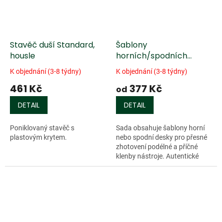
Stavěč duší Standard,
Šablony
housle
horních/spodních
desek Herdim
K objednání (3-8 týdny)
K objednání (3-8 týdny)
461 Kč
377 Kč
od
DETAIL
DETAIL
Poniklovaný stavěč s
Sada obsahuje šablony horní
plastovým krytem.
nebo spodní desky pro přesné
zhotovení podélné a příčné
klenby nástroje. Autentické
šablony kontur rozpoznaných
klasických tvarů, pečlivě
vytvořené...