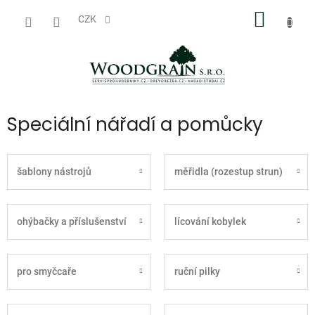
Přejít
NÁKUP
na
CZK
obsah
KOŠÍK
Speciální nářadí a pomůcky
šablony nástrojů
měřidla (rozestup strun)
ohýbačky a příslušenství
lícování kobylek
pro smyčcaře
ruční pilky