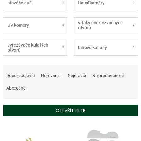
stavěče duší
tloušťkoměry
vrtáky oček ozvučných
UV komory
otvorů
vyřezávače kulatých
Lihové kahany
otvorů
Ř
a
Doporučujeme
Nejlevnější
Nejdražší
Nejprodávanější
z
e
Abecedně
n
í
p
OTEVŘÍT FILTR
r
o
V
d
ý
u
p