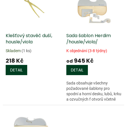
k
i
t
s
ů
p
r
o
d
Klešťový stavěč duší,
Sada šablon Herdim
u
housle/viola
/housle/viola/
k
Skladem
(1 ks)
K objednání (3-8 týdny)
t
218 Kč
945 Kč
ů
od
DETAIL
DETAIL
Sada obsahuje všechny
požadované šablony pro
spodní a horní desku, lubů, krku
a ozvučných f otvorů včetně
jejich polohy, jakož i šablonu
vnějších obrysů pro přesné
ověření...