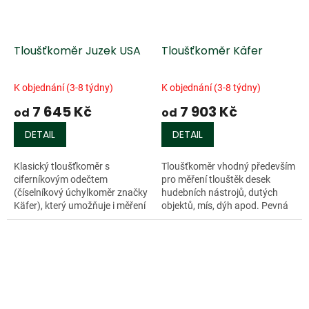
Tloušťkoměr Juzek USA
Tloušťkoměr Käfer
K objednání (3-8 týdny)
K objednání (3-8 týdny)
7 645 Kč
7 903 Kč
od
od
DETAIL
DETAIL
Klasický tloušťkoměr s
Tloušťkoměr vhodný především
ciferníkovým odečtem
pro měření tlouštěk desek
(číselníkový úchylkoměr značky
hudebních nástrojů, dutých
Käfer), který umožňuje i měření
objektů, mís, dýh apod. Pevná
spodní desky přes lubový věnec
hliníková slitina, velmi přesný
(nízko postavený doraz).
úchylkoměr. Rozsah měření 30
Hliníkové...
mm,...