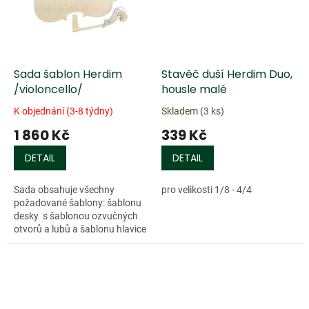
Sada šablon Herdim
Stavěč duší Herdim Duo,
/violoncello/
housle malé
K objednání (3-8 týdny)
Skladem
(3 ks)
1 860 Kč
339 Kč
DETAIL
DETAIL
Sada obsahuje všechny
pro velikosti 1/8 - 4/4
požadované šablony: šablonu
desky s šablonou ozvučných
otvorů a lubů a šablonu hlavice
Autentické šablony kontur
rozpoznaných klasických
tvarů,...