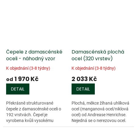
Čepele z damascénské
Damascénská plochá
oceli - náhodný vzor
ocel (320 vrstev)
K objednání (3-8 týdny)
K objednání (3-8 týdny)
1 970 Kč
2 033 Kč
od
DETAIL
DETAIL
Překrásně strukturované
Plochá, měkce žíhaná uhlíková
čepele z damascénské oceli o
ocel (manganová ocel/niklová
192 vrstvách. Čepel je
ocel) od Andrease Henrichse.
vyrobena kvůli vysokému
Nejedná se o nerezovou ocel.
řeznému výkonu z...
Instrukce ke kalení přiloženy.