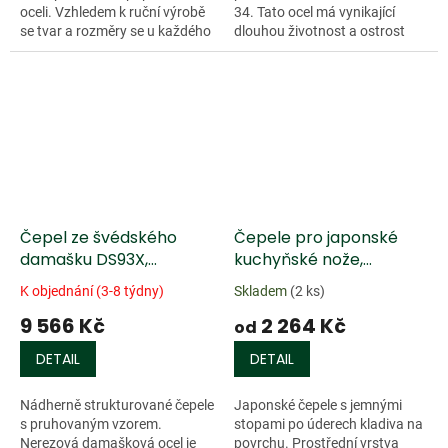
oceli. Vzhledem k ruční výrobě
34. Tato ocel má vynikající
se tvar a rozměry se u každého
dlouhou životnost a ostrost
kusu mohou mírně lišit. Tvrdost
hran a ostří a je proto ideální
62 HRC. Není nerezová.
pro lovecké nože. Tvrdost 61
HRC....
Čepel ze švédského
Čepele pro japonské
damašku DS93X,
kuchyňské nože,
pruhový vzor
trojvrstvé.
K objednání (3-8 týdny)
Skladem
(2 ks)
9 566 Kč
2 264 Kč
od
DETAIL
DETAIL
Nádherně strukturované čepele
Japonské čepele s jemnými
s pruhovaným vzorem.
stopami po úderech kladiva na
Nerezová damašková ocel je
povrchu. Prostřední vrstva