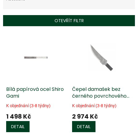
n
í
p
OTEVŘÍT FILTR
r
o
V
d
ý
u
p
k
i
t
s
ů
p
r
o
d
Bílá papírová ocel Shiro
Čepel damašek bez
u
Gami
černého povrchového
k
kování
K objednání (3-8 týdny)
K objednání (3-8 týdny)
t
1 498 Kč
2 974 Kč
ů
DETAIL
DETAIL