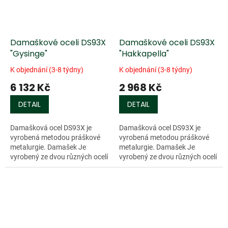
Damaškové oceli DS93X
Damaškové oceli DS93X
"Gysinge"
"Hakkapella"
K objednání (3-8 týdny)
K objednání (3-8 týdny)
6 132 Kč
2 968 Kč
DETAIL
DETAIL
Damašková ocel DS93X je
Damašková ocel DS93X je
vyrobená metodou práškové
vyrobená metodou práškové
metalurgie. Damašek Je
metalurgie. Damašek Je
vyrobený ze dvou různých ocelí
vyrobený ze dvou různých ocelí
o různých třídách
o různých třídách
tvrdosti(RWL-34 a PMC-27).
tvrdosti(RWL-34 a PMC-27).
Tento damašek má více než...
Tento damašek má více než...