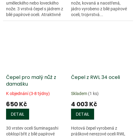
uměleckého nebo loveckého
nože, kovaná a naostřená,
nože. 3 vrstvá čepel s jádrem z
jádro vyrobeno z bílé papírové
bílé papírové oceli. Atraktivně
oceli, trojvrstvá...
zpracovaný povrch horní části
čepele. Tvrdost 61 HRC. Není...
Čepel pro malý nůž z
Čepel z RWL 34 oceli
damašku
K objednání (3-8 týdny)
Skladem
(1 ks)
650 Kč
4 003 Kč
DETAIL
DETAIL
30 vrstev oceli Suminagashi
Hotová čepel vyrobená z
obklopí břit z bílé papírové
práškové nerezové oceli RWL