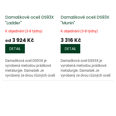
Damaškové oceli DS93X
Damaškové oceli DS93X
"Ladder"
"Munin"
K objednání (3-8 týdny)
K objednání (3-8 týdny)
3 924 Kč
3 316 Kč
od
DETAIL
DETAIL
Damašková ocel DS93X je
Damašková ocel DS93X je
vyrobená metodou práškové
vyrobená metodou práškové
metalurgie. Damašek Je
metalurgie. Damašek Je
vyrobený ze dvou různých ocelí
vyrobený ze dvou různých ocelí
o různých třídách
o různých třídách
tvrdosti(RWL-34 a PMC-27).
tvrdosti(RWL-34 a PMC-27).
Tento damašek má více než...
Tento damašek má více než...