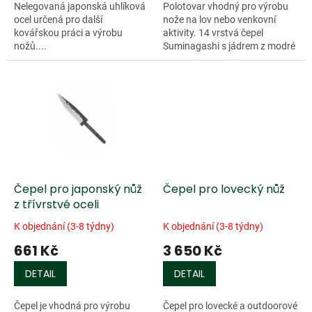
Nelegovaná japonská uhlíková
Polotovar vhodný pro výrobu
ocel určená pro další
nože na lov nebo venkovní
kovářskou práci a výrobu
aktivity. 14 vrstvá čepel
nožů....
Suminagashi s jádrem z modré
papírové oceli. Tvrdost 62 HRC.
Čepel není odolná proti
korozi....
Čepel pro japonský nůž
Čepel pro lovecký nůž
z třívrstvé oceli
K objednání (3-8 týdny)
K objednání (3-8 týdny)
661 Kč
3 650 Kč
DETAIL
DETAIL
Čepel je vhodná pro výrobu
Čepel pro lovecké a outdoorové