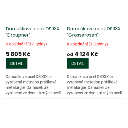
Damaškové oceli DS93X
Damaškové oceli DS93X
"Draupner"
"Grosserosen"
K objednání (3-8 týdny)
K objednání (3-8 týdny)
5 805 Kč
4 124 Kč
od
DETAIL
DETAIL
Damašková ocel DS93X je
Damašková ocel DS93X je
vyrobená metodou práškové
vyrobená metodou práškové
metalurgie. Damašek Je
metalurgie. Damašek Je
vyrobený ze dvou různých ocelí
vyrobený ze dvou různých ocelí
o různých třídách
o různých třídách
tvrdosti(RWL-34 a PMC-27).
tvrdosti(RWL-34 a PMC-27).
Tento damašek má více než...
Tento damašek má více než...