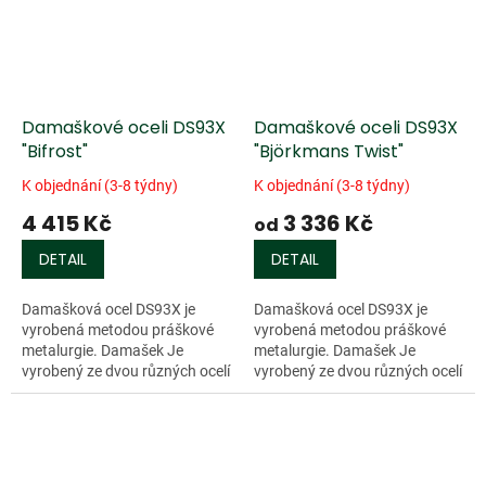
Damaškové oceli DS93X
Damaškové oceli DS93X
"Bifrost"
"Björkmans Twist"
K objednání (3-8 týdny)
K objednání (3-8 týdny)
4 415 Kč
3 336 Kč
od
DETAIL
DETAIL
Damašková ocel DS93X je
Damašková ocel DS93X je
vyrobená metodou práškové
vyrobená metodou práškové
metalurgie. Damašek Je
metalurgie. Damašek Je
vyrobený ze dvou různých ocelí
vyrobený ze dvou různých ocelí
o různých třídách
o různých třídách
tvrdosti(RWL-34 a PMC-27).
tvrdosti(RWL-34 a PMC-27).
Tento damašek má více než...
Tento damašek má více než...