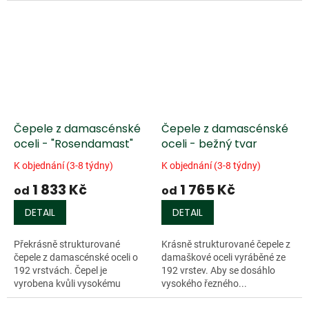
Čepele z damascénské
Čepele z damascénské
oceli - "Rosendamast"
oceli - bežný tvar
K objednání (3-8 týdny)
K objednání (3-8 týdny)
1 833 Kč
1 765 Kč
od
od
DETAIL
DETAIL
Překrásně strukturované
Krásně strukturované čepele z
čepele z damascénské oceli o
damaškové oceli vyráběné ze
192 vrstvách. Čepel je
192 vrstev. Aby se dosáhlo
vyrobena kvůli vysokému
vysokého řezného...
řeznému výkonu z...