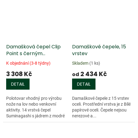
Damašková čepel Clip
Damaškové čepele, 15
Point s černým
vrstev
kovaným povrchem
K objednání (3-8 týdny)
Skladem
(1 ks)
3 308 Kč
2 434 Kč
od
DETAIL
DETAIL
Polotovar vhodný pro výrobu
Damaškové čepele z 15 vrstev
nože na lov nebo venkovní
oceli. Prostřední vrstva je z Bílé
aktivity. 14 vrstvá čepel
papírové oceli. Čepele nejsou
Suminagashi s jádrem z modré
nerezové a...
papírové...