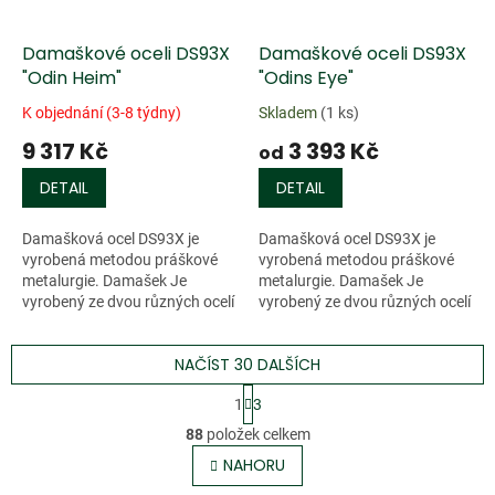
Damaškové oceli DS93X
Damaškové oceli DS93X
"Odin Heim"
"Odins Eye"
K objednání (3-8 týdny)
Skladem
(1 ks)
9 317 Kč
3 393 Kč
od
DETAIL
DETAIL
Damašková ocel DS93X je
Damašková ocel DS93X je
vyrobená metodou práškové
vyrobená metodou práškové
metalurgie. Damašek Je
metalurgie. Damašek Je
vyrobený ze dvou různých ocelí
vyrobený ze dvou různých ocelí
o různých třídách
o různých třídách
tvrdosti(RWL-34 a PMC-27).
tvrdosti(RWL-34 a PMC-27).
NAČÍST 30 DALŠÍCH
Tento damašek má více než...
Tento damašek má více než...
S
1
3
t
O
r
88
položek celkem
v
á
l
NAHORU
n
á
k