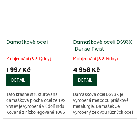
Damaškové oceli
Damaškové oceli DS93X
"Dense Twist"
K objednání (3-8 týdny)
K objednání (3-8 týdny)
1 997 Kč
4 958 Kč
DETAIL
DETAIL
Tato krásně strukturovaná
Damašková ocel DS93X je
damašková plochá ocel ze 192
vyrobená metodou práškové
vrstev je vyrobená v údolí Indu.
metalurgie. Damašek Je
Kovaná z nízko legované 1095
vyrobený ze dvou různých ocelí
uhlíkové oceli a niklové oceli
o...
15N20. Stříbřitá
chromniklová...