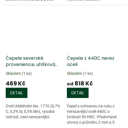
čepele. Polotovar je již zakaleny
na tvrdost 61 HRC. Není...
Čepele severské
Čepele z 440C nerez
provenience, uhlíková
oceli
ocel
Skladem
(1 ks)
Skladem
(1 ks)
469 Kč
818 Kč
od
DETAIL
DETAIL
Ocel Uddeholm No. 1770 (0,7%
Čepel s ochranou na ruku z
C, 0,3% Si, 0,5% Mn), vysoká
nerezavějící oceli 440C o
ostrost, není nerezavějící.
tvrdosti 59 HRC. Předvrtané
otvory o průměru 2 mm a 5
mm.