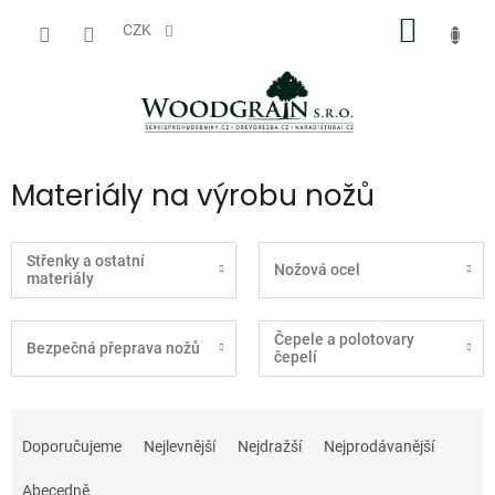
Přejít
NÁKUP
na
CZK
obsah
KOŠÍK
Materiály na výrobu nožů
Střenky a ostatní
Nožová ocel
materiály
Čepele a polotovary
Bezpečná přeprava nožů
čepelí
Ř
a
Doporučujeme
Nejlevnější
Nejdražší
Nejprodávanější
z
e
Abecedně