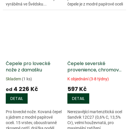
vyráběná ve Švédsku...
čepele je z modré papírové oceli
a...
Čepele pro lovecké
Čepele severské
nože z damašku
provenience, chromová
ocel
Skladem
(1 ks)
K objednání (3-8 týdny)
4 226 Kč
597 Kč
od
DETAIL
DETAIL
Pro lovecké nože. Kovaná čepel
Nerezavějící martenzitická ocel
s jádrem z modré papírové
Sandvik 12C27 (0,6% C, 13,5%
oceli. 15 vrstev, oboustranně
Cr), velmi houževnatá, pro
zkosené ostří, drážka podél
maximální zatížení.