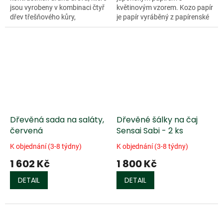
jsou vyrobeny v kombinaci čtyř
květinovým vzorem. Kozo papír
dřev třešňového kůry,
je papír vyráběný z papírenské
americký...
moruše. Vlákna tohoto dřeva
jsou velmi tvrdá a odolná.
Barvy a květinové...
Dřevěná sada na saláty,
Dřevěné šálky na čaj
červená
Sensai Sabi - 2 ks
K objednání (3-8 týdny)
K objednání (3-8 týdny)
1 602 Kč
1 800 Kč
DETAIL
DETAIL
Doprodej