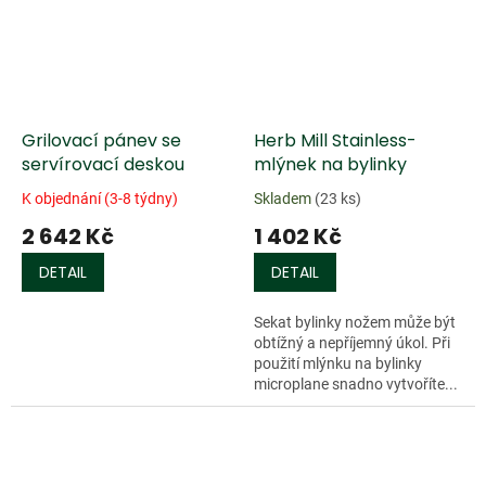
Grilovací pánev se
Herb Mill Stainless-
servírovací deskou
mlýnek na bylinky
K objednání (3-8 týdny)
Skladem
(23 ks)
2 642 Kč
1 402 Kč
DETAIL
DETAIL
Sekat bylinky nožem může být
obtížný a nepříjemný úkol. Při
použití mlýnku na bylinky
microplane snadno vytvoříte...