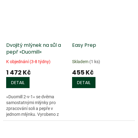
Dvojitý mlýnek na sůl a
Easy Prep
pepř »Duomill«
K objednání (3-8 týdny)
Skladem
(1 ks)
1 472 Kč
455 Kč
DETAIL
DETAIL
»Duomill 2-v-1« se dvěma
samostatnými mlýnky pro
zpracování soli a pepře v
jednom mlýnku. Vyrobeno z
akátového dřeva...
Doprodej