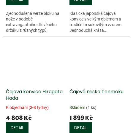
Zjednodušená verze bloku na
Klasická japonská čajová
nože v podobě
konvice s velkým objemem a
extravagantního dřevěného
tradičním sukovitým vzorem.
držáku z různých typů
Jednoduchá krása...
materiálu (tepelně upravený
buk, přírodní buk a přírodní
javor). Bloky jsou...
Čajová konvice Hiragata
Čajová miska Tenmoku
Hada
K objednání (3-8 týdny)
Skladem
(1 ks)
4 808 Kč
1 899 Kč
DETAIL
DETAIL