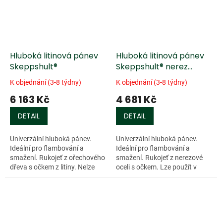
Hluboká litinová pánev
Hluboká litinová pánev
Skeppshult®
Skeppshult® nerez
rukojeť
K objednání (3-8 týdny)
K objednání (3-8 týdny)
6 163 Kč
4 681 Kč
DETAIL
DETAIL
Univerzální hluboká pánev.
Univerzální hluboká pánev.
Ideální pro flambování a
Ideální pro flambování a
smažení. Rukojeť z ořechového
smažení. Rukojeť z nerezové
dřeva s očkem z litiny. Nelze
oceli s očkem. Lze použít v
použít v troubě. Vhodná pro
troubě nebo na otevřeném
všechny typy sporáků včetně...
ohni. Vhodná pro všechny typy
sporáků včetně...