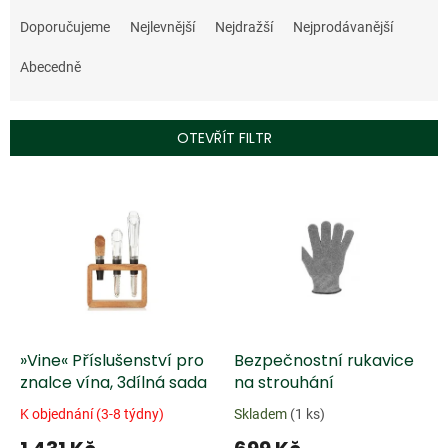
Ř
a
Doporučujeme
Nejlevnější
Nejdražší
Nejprodávanější
z
e
Abecedně
n
í
p
OTEVŘÍT FILTR
r
o
V
d
ý
u
p
k
i
t
s
ů
p
r
o
d
»Vine« Příslušenství pro
Bezpečnostní rukavice
u
znalce vína, 3dílná sada
na strouhání
k
K objednání (3-8 týdny)
Skladem
(1 ks)
t