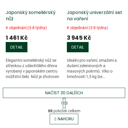
Japonský someliérský
Japonský univerzální set
nůž
na vaření
K objednání (3-8 týdny)
K objednání (3-8 týdny)
1 461 Kč
3 945 Kč
DETAIL
DETAIL
Elegantní someliérský nůž se
Ideální pro vaření, smažení a
střenkou z ušlechtilého dřeva
dušení zeleninových a
vyrobený v japonském centru
masových pokrmů. Víko o
nožířství Seki. Nůž je zhotoven
hmotnosti 1,5 kg lze...
z ušlechtilé oceli. Délka čepele
32 mm, celková délka...
NAČÍST 30 DALŠÍCH
S
1
3
t
O
r
88
položek celkem
v
á
l
NAHORU
n
á
k