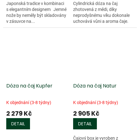
Japonská tradice v kombinaci
Cylindrická dóza na čaj
s elegantním designem Jemné
zhotovená z mědi, díky
nože by neměly být skladovány
neprodyšnému víku dokonale
v zásuvce na...
uchovává vůni a aroma čaje.
Vnitřní stěny jsou pozinkované,
vnější povrch patinován.
Rozměry Ø 72 x...
Dóza na čaj Kupfer
Dóza na čaj Natur
K objednání (3-8 týdny)
K objednání (3-8 týdny)
2 279 Kč
2 905 Kč
DETAIL
DETAIL
Čajový box je vyroben z