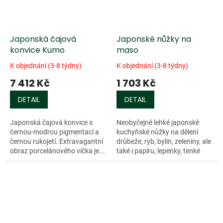
Japonská čajová
Japonské nůžky na
konvice Kumo
maso
K objednání (3-8 týdny)
K objednání (3-8 týdny)
7 412 Kč
1 703 Kč
DETAIL
DETAIL
Japonská čajová konvice s
Neobyčejně lehké japonské
černou-modrou pigmentací a
kuchyňské nůžky na dělení
černou rukojetí. Extravagantní
drůbeže, ryb, bylin, zeleniny, ale
obraz porcelánového víčka je...
také i papíru, lepenky, tenké
kůže apod....