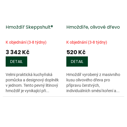
Hmoždíř Skeppshult®
Hmoždíře, olivové dřevo
K objednání (3-8 týdny)
K objednání (3-8 týdny)
3 342 Kč
520 Kč
DETAIL
DETAIL
Velmi praktická kuchyňská
Hmoždíř vyrobený z masivního
pomůcka a designový doplněk
kusu olivového dřeva pro
v jednom. Tento pevný litinový
přípravu čerstvých,
hmoždíř je vynikající při...
individuálních směsí koření a...