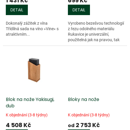
1 431 Kč
699 Kč
ů
DETAIL
DETAIL
Dokonalý zážitek z vína
Vyrobeno bezešvou technologií
Třídílná sada na víno »Vine« s
z řezu odolného materiálu
atraktivním...
Rukavice je univerzální,
použitelná jak na pravou, tak
i...
Blok na nože Yakisugi,
Bloky na nože
dub
K objednání (3-8 týdny)
K objednání (3-8 týdny)
4 508 Kč
2 753 Kč
od