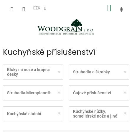
Přejít
NÁKUP
na
CZK
obsah
KOŠÍK
Kuchyňské příslušenství
Bloky na nože a krájecí
Struhadla a škrabky
desky
Struhadla Microplane®
Čajové příslušenství
Kuchyňské nůžky,
Kuchyňské nádobí
someliérské nože a jiné