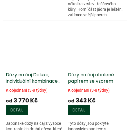
několika vrstev třešňového
kůry. Horní část jádra je leštěn,
zatímco vnější povrch...
Dózy na čaj Deluxe,
Dózy na čaj obalené
individuální kombinace
papírem se vzorem
různých dřevin
K objednání (3-8 týdny)
K objednání (3-8 týdny)
3 770 Kč
343 Kč
od
od
DETAIL
DETAIL
Japonské dózy na čaj z vysoce
Tyto dózy jsou pokryté
kontrastních druhů dřeva, které
japonským papírem s