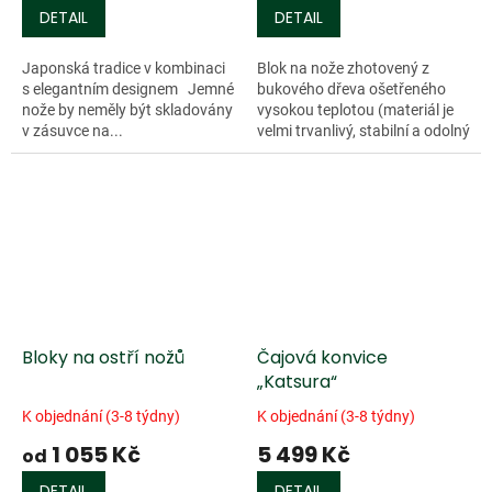
DETAIL
DETAIL
Japonská tradice v kombinaci
Blok na nože zhotovený z
s elegantním designem Jemné
bukového dřeva ošetřeného
nože by neměly být skladovány
vysokou teplotou (materiál je
v zásuvce na...
velmi trvanlivý, stabilní a odolný
proti...
Bloky na ostří nožů
Čajová konvice
„Katsura“
K objednání (3-8 týdny)
K objednání (3-8 týdny)
1 055 Kč
5 499 Kč
od
DETAIL
DETAIL