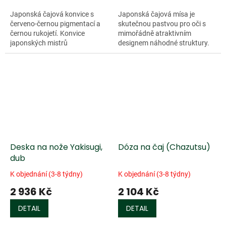
Japonská čajová konvice s
Japonská čajová mísa je
červeno-černou pigmentací a
skutečnou pastvou pro oči s
černou rukojetí. Konvice
mimořádně atraktivním
japonských mistrů
designem náhodné struktury.
disponující...
Speciální...
Deska na nože Yakisugi,
Dóza na čaj (Chazutsu)
dub
K objednání (3-8 týdny)
K objednání (3-8 týdny)
2 936 Kč
2 104 Kč
DETAIL
DETAIL