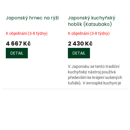
Japonský hrnec na rýži
Japonský kuchyňský
hoblík (Katsubako)
K objednání (3-8 týdny)
K objednání (3-8 týdny)
4 667 Kč
2 430 Kč
DETAIL
DETAIL
V Japonsku se tento tradiční
kuchyňský nástroj používá
především ke krájení sušených
tuňáků. V evrospké kuchyni je
ideálním pro krájení
parmazámu, zeleniny, lanýžů a
kořenové...