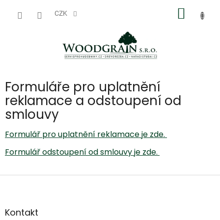
Přejít
NÁKUP
na
CZK
obsah
KOŠÍK
Formuláře pro uplatnění
reklamace a odstoupení od
smlouvy
Formulář pro uplatnění reklamace je zde.
Formulář odstoupení od smlouvy je zde.
Z
á
p
a
Kontakt