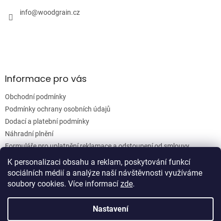
t
í
info
@
woodgrain.cz
Informace pro vás
Obchodní podmínky
Podmínky ochrany osobních údajů
Dodací a platební podmínky
Náhradní plnění
Formuláře pro uplatnění reklamace a odstoupení od smlouvy
Moje objednávka
K personalizaci obsahu a reklam, poskytování funkcí
sociálních médií a analýze naší návštěvnosti využíváme
soubory cookies. Více informací
zde
.
Vytvořil Shoptet
Nastavení