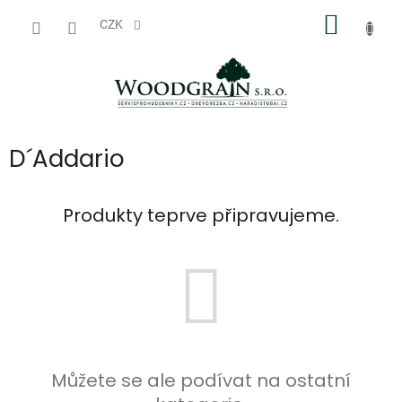
Přejít
NÁKUP
na
CZK
obsah
KOŠÍK
D´Addario
Produkty teprve připravujeme.
Můžete se ale podívat na ostatní