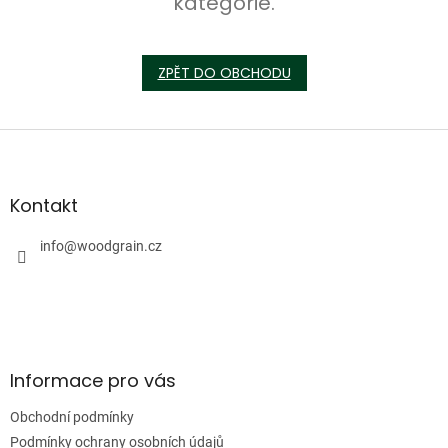
kategorie.
ZPĚT DO OBCHODU
Z
á
p
a
Kontakt
t
í
info
@
woodgrain.cz
Informace pro vás
Obchodní podmínky
Podmínky ochrany osobních údajů