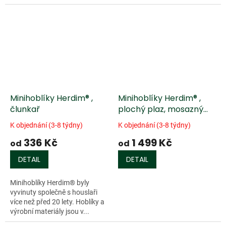
vybaven...
Minihoblíky Herdim® ,
Minihoblíky Herdim® ,
člunkař
plochý plaz, mosazný
klínek
K objednání (3-8 týdny)
K objednání (3-8 týdny)
336 Kč
1 499 Kč
od
od
DETAIL
DETAIL
Minihoblíky Herdim® byly
vyvinuty společně s houslaři
více než před 20 lety. Hoblíky a
výrobní materiály jsou v...