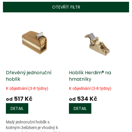
p
OTEVŘÍT FILTR
r
o
V
d
ý
u
p
k
i
t
s
ů
p
r
o
d
Dřevěný jednoruční
Hoblík Herdim® na
u
hoblík
hmatníky
k
K objednání (3-8 týdny)
K objednání (3-8 týdny)
t
517 Kč
534 Kč
ů
od
od
DETAIL
DETAIL
Malý jednoruční hoblík s
kolmým želízkem je vhodný k