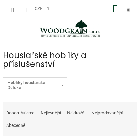
Přejít
NÁKUP
na
CZK
obsah
KOŠÍK
Houslařské hoblíky a
příslušenství
Hoblíky houslařské
Deluxe
Ř
a
Doporučujeme
Nejlevnější
Nejdražší
Nejprodávanější
z
e
Abecedně
n
í