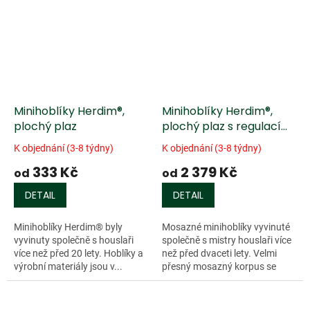
Minihoblíky Herdim®,
Minihoblíky Herdim®,
plochý plaz
plochý plaz s regulací
ústí
K objednání (3-8 týdny)
K objednání (3-8 týdny)
333 Kč
2 379 Kč
od
od
DETAIL
DETAIL
Minihoblíky Herdim® byly
Mosazné minihoblíky vyvinuté
vyvinuty společně s houslaři
společně s mistry houslaři více
více než před 20 lety. Hoblíky a
než před dvaceti lety. Velmi
výrobní materiály jsou v...
přesný mosazný korpus se
stavitelným...