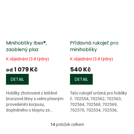
Minihoblíky Ibex®,
Přídavná rukojeť pro
zaoblený plaz
minihoblíky
K objednání (3-8 týdny)
K objednání (3-8 týdny)
1 079 Kč
540 Kč
od
DETAIL
DETAIL
Hoblíky zhotovené z leštěné
Tato rukojeť určená pro hoblíky
bronzové litiny s velmi přesným
č. 702554, 702562, 702563,
provedením korpusu,
702564, 702568, 702569,
doplněného o klopnu ze...
702570, 702534, 702536,
702538, 702514, 702516,
702518
14
položek celkem
O
v