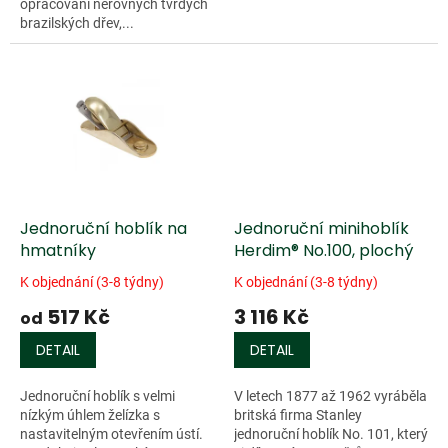
opracování nerovných tvrdých
brazilských dřev,...
Jednoruční hoblík na
Jednoruční minihoblík
hmatníky
Herdim® No.100, plochý
K objednání (3-8 týdny)
K objednání (3-8 týdny)
517 Kč
3 116 Kč
od
DETAIL
DETAIL
Jednoruční hoblík s velmi
V letech 1877 až 1962 vyráběla
nízkým úhlem želízka s
britská firma Stanley
nastavitelným otevřením ústí.
jednoruční hoblík No. 101, který