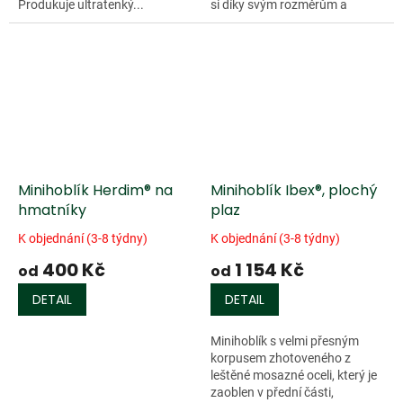
Produkuje ultratenký...
si díky svým rozměrům a
praktičnosti...
Minihoblík Herdim® na
Minihoblík Ibex®, plochý
hmatníky
plaz
K objednání (3-8 týdny)
K objednání (3-8 týdny)
400 Kč
1 154 Kč
od
od
DETAIL
DETAIL
Minihoblík s velmi přesným
korpusem zhotoveného z
leštěné mosazné oceli, který je
zaoblen v přední části,