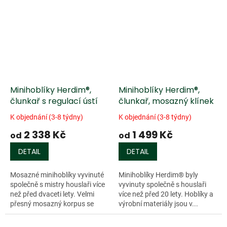
Minihoblíky Herdim®,
Minihoblíky Herdim®,
člunkař s regulací ústí
člunkař, mosazný klínek
K objednání (3-8 týdny)
K objednání (3-8 týdny)
2 338 Kč
1 499 Kč
od
od
DETAIL
DETAIL
Mosazné minihoblíky vyvinuté
Minihoblíky Herdim® byly
společně s mistry houslaři více
vyvinuty společně s houslaři
než před dvaceti lety. Velmi
více než před 20 lety. Hoblíky a
přesný mosazný korpus se
výrobní materiály jsou v...
stavitelným...