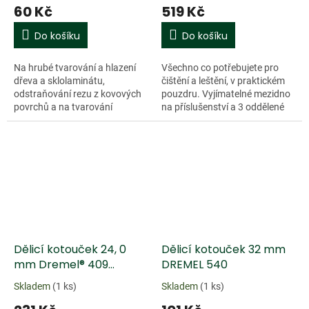
60 Kč
519 Kč
Do košíku
Do košíku
Na hrubé tvarování a hlazení
Všechno co potřebujete pro
dřeva a sklolaminátu,
čištění a leštění, v praktickém
odstraňování rezu z kovových
pouzdru. Vyjímatelné mezidno
povrchů a na tvarování
na příslušenství a 3 oddělené
pryžových povrchů Pro stopku
přihrádky představují ideální
Dremel EZ SpeedClic SC407
skladovací řešení. Letáček s...
Doprodej
Doprodej
Dělicí kotouček 24, 0
Dělicí kotouček 32 mm
mm Dremel® 409
DREMEL 540
bal.36ks
Skladem
(1 ks)
Skladem
(1 ks)