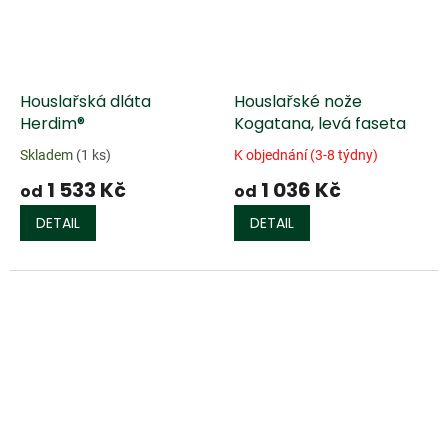
Houslařská dláta
Houslařské nože
Herdim®
Kogatana, levá faseta
Skladem
(1 ks)
K objednání (3-8 týdny)
1 533 Kč
1 036 Kč
od
od
DETAIL
DETAIL