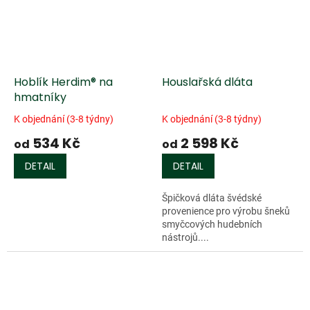
Hoblík Herdim® na
Houslařská dláta
hmatníky
K objednání (3-8 týdny)
K objednání (3-8 týdny)
534 Kč
2 598 Kč
od
od
DETAIL
DETAIL
Špičková dláta švédské
provenience pro výrobu šneků
smyčcových hudebních
nástrojů....