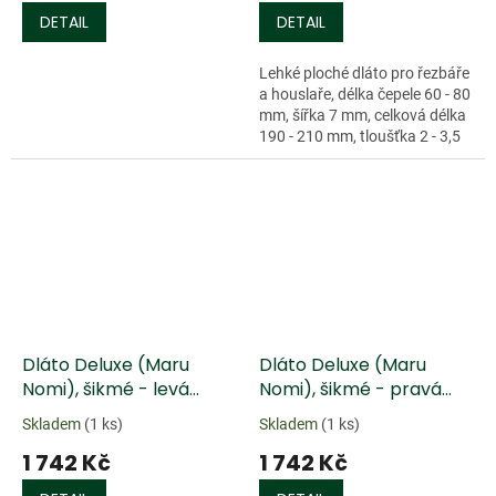
DETAIL
DETAIL
Lehké ploché dláto pro řezbáře
a houslaře, délka čepele 60 - 80
mm, šířka 7 mm, celková délka
190 - 210 mm, tloušťka 2 - 3,5
mm.
Dláto Deluxe (Maru
Dláto Deluxe (Maru
Nomi), šikmé - levá
Nomi), šikmé - pravá
faseta
faseta
Skladem
(1 ks)
Skladem
(1 ks)
1 742 Kč
1 742 Kč