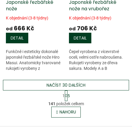
Japonské řezbářské
Japonské řezbářské
nože
nože na vrubořez
K objednání (3-8 týdny)
K objednání (3-8 týdny)
666 Kč
706 Kč
od
od
DETAIL
DETAIL
Funkčně i esteticky dokonalé
Čepel vyrobena z vícevrstvé
japonské řezbářské nože Hiro
oceli, velmi ostře nabroušena.
Masui. Anatomicky tvarované
Rukojeti vyrobeny ze dřeva
rukojeti vyrobeny z
sakura. Modely A a B
japonského...
jednostranně broušené, modely
C a D...
NAČÍST 30 DALŠÍCH
S
1
5
t
O
r
141
položek celkem
v
á
l
NAHORU
n
á
k
o
d
v
Z
a