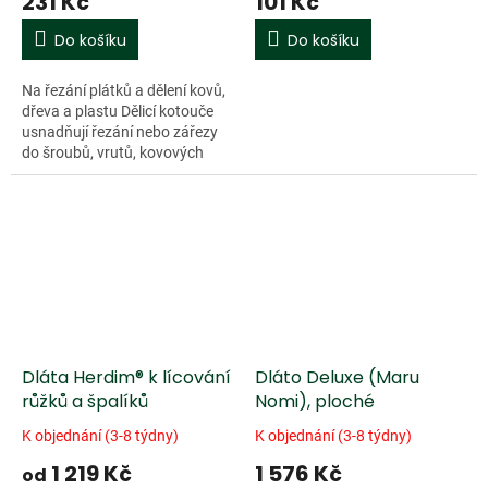
231 Kč
101 Kč
Do košíku
Do košíku
Na řezání plátků a dělení kovů,
dřeva a plastu Dělicí kotouče
usnadňují řezání nebo zářezy
do šroubů, vrutů, kovových
plechů, tenkého dřeva a plastu
Sklolaminátem vyztužené...
Dláta Herdim® k lícování
Dláto Deluxe (Maru
růžků a špalíků
Nomi), ploché
K objednání (3-8 týdny)
K objednání (3-8 týdny)
1 219 Kč
1 576 Kč
od