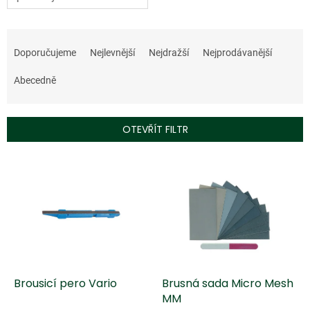
Ř
a
Doporučujeme
Nejlevnější
Nejdražší
Nejprodávanější
z
e
Abecedně
n
í
p
OTEVŘÍT FILTR
r
o
V
d
ý
u
p
k
i
t
s
ů
p
r
o
d
Brousicí pero Vario
Brusná sada Micro Mesh
u
MM