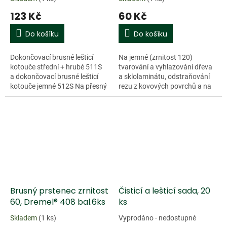
511S bal.2ks
123 Kč
60 Kč
Do košíku
Do košíku
Dokončovací brusné lešticí
Na jemné (zrnitost 120)
kotouče střední + hrubé 511S
tvarování a vyhlazování dřeva
a dokončovací brusné lešticí
a sklolaminátu, odstraňování
kotouče jemné 512S Na přesný
rezu z kovových povrchů a na
a šetrný úběr materiálu v kovu,
tvarování pryžových povrchů
ve skle, ve dřevě a...
Brusné pásy se snadno
Doprodej
vyměňují...
Brusný prstenec zrnitost
Čisticí a lešticí sada, 20
60, Dremel® 408 bal.6ks
ks
Skladem
(1 ks)
Vyprodáno - nedostupné