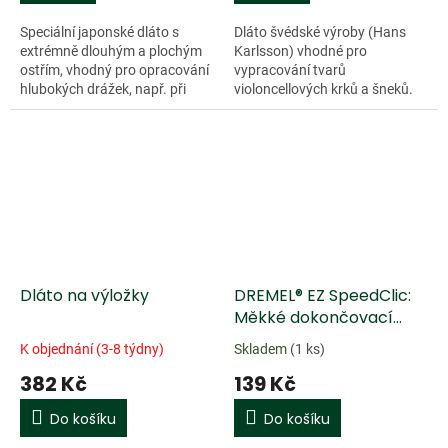
Speciální japonské dláto s
Dláto švédské výroby (Hans
extrémně dlouhým a plochým
Karlsson) vhodné pro
ostřím, vhodný pro opracování
vypracování tvarů
hlubokých drážek, např. při
violoncellových krků a šneků.
lícování violoncellových,
Tvrdost...
kontrabasových či kytarových
Doprodej
krků ke...
Dláto na výložky
DREMEL® EZ SpeedClic:
Měkké dokončovací
lešticí kotouče zrnitost
K objednání (3-8 týdny)
Skladem
(1 ks)
320
382 Kč
139 Kč
Do košíku
Do košíku