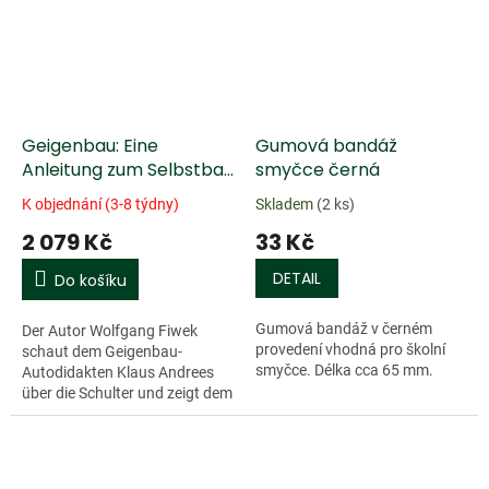
Geigenbau: Eine
Gumová bandáž
Anleitung zum Selbstbau
smyčce černá
von Violine und Viola
K objednání (3-8 týdny)
Skladem
(2 ks)
2 079 Kč
33 Kč
DETAIL
Do košíku
Gumová bandáž v černém
Der Autor Wolfgang Fiwek
provedení vhodná pro školní
schaut dem Geigenbau-
smyčce. Délka cca 65 mm.
Autodidakten Klaus Andrees
über die Schulter und zeigt dem
Leser dessen Methode im
Detail. Schritt für Schritt
entsteht so ein...