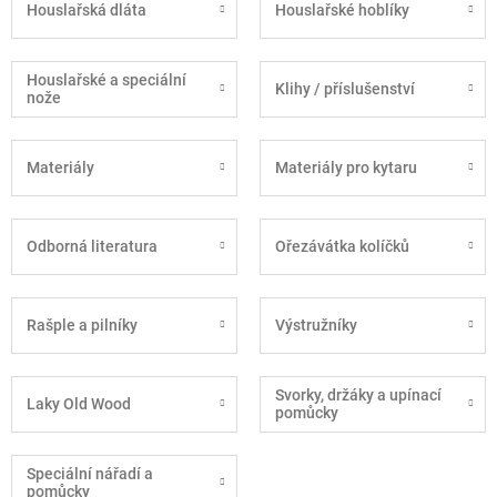
Houslařská dláta
Houslařské hoblíky
Houslařské a speciální
Klihy / příslušenství
nože
Materiály
Materiály pro kytaru
Odborná literatura
Ořezávátka kolíčků
Rašple a pilníky
Výstružníky
Svorky, držáky a upínací
Laky Old Wood
pomůcky
Speciální nářadí a
pomůcky