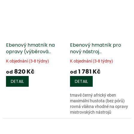
Ebenový hmatník na
Ebenový hmatník pro
opravy (výběrová
nový nástroj
kvalita) - africký eben
(mistrovská kvalita) -
K objednání (3-8 týdny)
K objednání (3-8 týdny)
africký eben
820 Kč
1 781 Kč
od
od
DETAIL
DETAIL
tmavě černý africký eben
maximální hustota (bez pórů)
rovná vlákna vhodné na opravy
mistrovských nástrojů