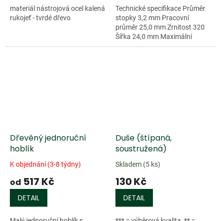
materiál nástrojová ocel kalená
Technické specifikace Průměr
rukojeť - tvrdé dřevo
stopky 3,2 mm Pracovní
průměr 25,0 mm Zrnitost 320
Šířka 24,0 mm Maximální
ot/min 20.000 ot/min Délka
24,0...
Doprodej
Dřevěný jednoruční
Duše (štípaná,
hoblík
soustružená)
K objednání (3-8 týdny)
Skladem
(5 ks)
517 Kč
130 Kč
od
DETAIL
DETAIL
Malý jednoruční hoblík s
*** = výběrová kvalita, ** =