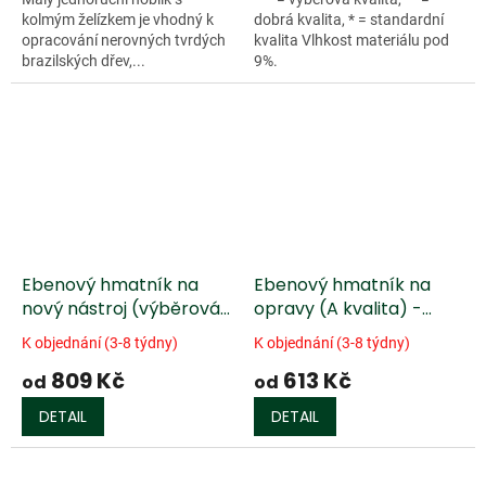
kolmým želízkem je vhodný k
dobrá kvalita, * = standardní
opracování nerovných tvrdých
kvalita Vlhkost materiálu pod
brazilských dřev,...
9%.
Ebenový hmatník na
Ebenový hmatník na
nový nástroj (výběrová
opravy (A kvalita) -
kvalita) - africký eben
africký eben
K objednání (3-8 týdny)
K objednání (3-8 týdny)
809 Kč
613 Kč
od
od
DETAIL
DETAIL