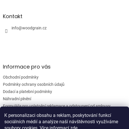
á
c
á
n
í
p
í
p
a
Kontakt
r
t
v
í
info
@
woodgrain.cz
k
y
v
ý
p
i
s
Informace pro vás
u
Obchodní podmínky
Podmínky ochrany osobních údajů
Dodací a platební podmínky
Náhradní plnění
Formuláře pro uplatnění reklamace a odstoupení od smlouvy
Moje objednávka
K personalizaci obsahu a reklam, poskytování funkcí
sociálních médií a analýze naší návštěvnosti využíváme
soubory cookies. Více informací
zde
.