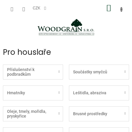
Přejít
NÁKUP
na
CZK
obsah
KOŠÍK
Pro houslaře
Příslušenství k
Součástky smyčců
podbradkům
Hmatníky
Leštidla, abraziva
Oleje, tmely, mořidla,
Brusné prostředky
pryskyřice