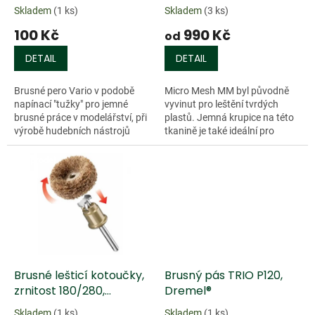
k
Skladem
(1 ks)
Skladem
(3 ks)
t
100 Kč
990 Kč
ů
od
DETAIL
DETAIL
Brusné pero Vario v podobě
Micro Mesh MM byl původně
napínací "tužky" pro jemné
vyvinut pro leštění tvrdých
brusné práce v modelářství, při
plastů. Jemná krupice na této
výrobě hudebních nástrojů
tkanině je také ideální pro
apod. Dodáváno včetně
opracování dřeva, plexiskla,
jednoho brusného pásku o
sklolaminátu a pro leštění...
Doprodej
Doprodej
zrnitosti 240....
Brusné lešticí kotoučky,
Brusný pás TRIO P120,
zrnitost 180/280,
Dremel®
Dremel® EZ SpeedClic
Skladem
(1 ks)
Skladem
(1 ks)