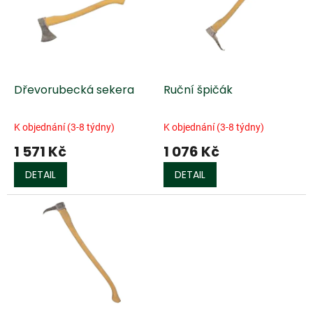
k
i
t
s
ů
p
r
o
d
Dřevorubecká sekera
Ruční špičák
u
k
K objednání (3-8 týdny)
K objednání (3-8 týdny)
t
1 571 Kč
1 076 Kč
ů
DETAIL
DETAIL