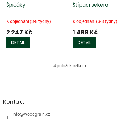
Špičáky
Štípací sekera
K objednání (3-8 týdny)
K objednání (3-8 týdny)
2 247 Kč
1 489 Kč
DETAIL
DETAIL
4
položek celkem
O
v
l
Z
á
á
d
p
a
a
Kontakt
c
t
í
í
info
@
woodgrain.cz
p
r
v
k