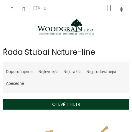
Přejít
NÁKUP
na
CZK
obsah
KOŠÍK
Řada Stubai Nature-line
Ř
a
Doporučujeme
Nejlevnější
Nejdražší
Nejprodávanější
z
e
Abecedně
n
í
p
OTEVŘÍT FILTR
r
o
V
d
ý
u
p