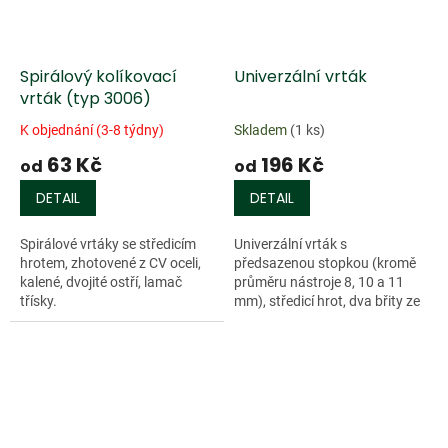
Spirálový kolíkovací
Univerzální vrták
vrták (typ 3006)
K objednání (3-8 týdny)
Skladem
(1 ks)
63 Kč
196 Kč
od
od
DETAIL
DETAIL
Spirálové vrtáky se středicím
Univerzální vrták s
hrotem, zhotovené z CV oceli,
předsazenou stopkou (kromě
kalené, dvojité ostří, lamač
průměru nástroje 8, 10 a 11
třísky.
mm), středicí hrot, dva břity ze
speciální...