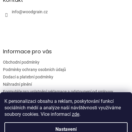
c
t
í
í
info
@
woodgrain.cz
p
r
v
k
y
v
ý
Informace pro vás
p
i
Obchodní podmínky
s
u
Podmínky ochrany osobních údajů
Dodací a platební podmínky
Náhradní plnění
Formuláře pro uplatnění reklamace a odstoupení od smlouvy
Moje objednávka
K personalizaci obsahu a reklam, poskytování funkcí
sociálních médií a analýze naší návštěvnosti využíváme
soubory cookies. Více informací
zde
.
Vytvořil Shoptet
Nastavení