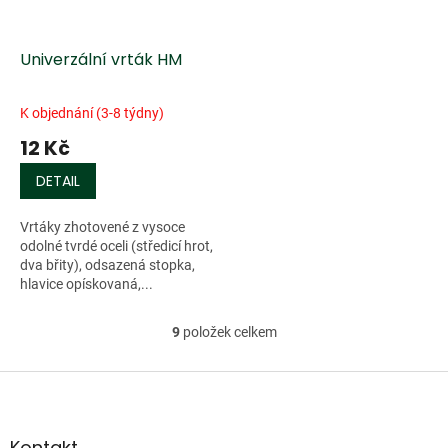
Univerzální vrták HM
K objednání (3-8 týdny)
12 Kč
DETAIL
Vrtáky zhotovené z vysoce
odolné tvrdé oceli (středicí hrot,
dva břity), odsazená stopka,
hlavice opískovaná,...
9
položek celkem
O
v
l
Z
á
á
d
p
a
a
Kontakt