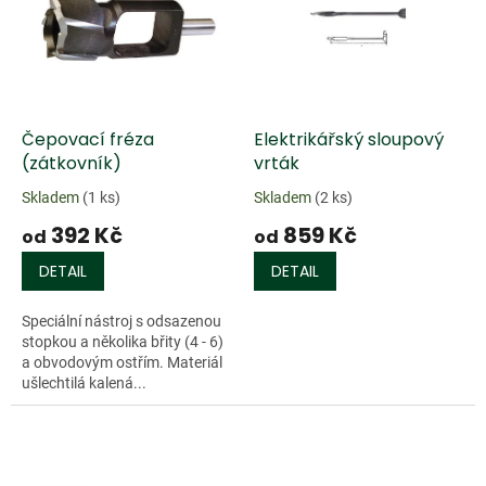
k
i
t
s
ů
p
r
o
d
Čepovací fréza
Elektrikářský sloupový
u
(zátkovník)
vrták
k
Skladem
(1 ks)
Skladem
(2 ks)
t
392 Kč
859 Kč
ů
od
od
DETAIL
DETAIL
Speciální nástroj s odsazenou
stopkou a několika břity (4 - 6)
a obvodovým ostřím. Materiál
ušlechtilá kalená...
Doprodej