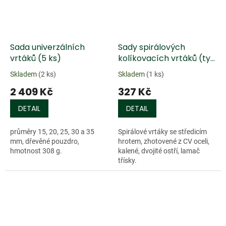
Sada univerzálních
Sady spirálových
vrtáků (5 ks)
kolíkovacích vrtáků (typ
3006)
Skladem
(2 ks)
Skladem
(1 ks)
2 409 Kč
327 Kč
DETAIL
DETAIL
průměry 15, 20, 25, 30 a 35
Spirálové vrtáky se středicím
mm, dřevěné pouzdro,
hrotem, zhotovené z CV oceli,
hmotnost 308 g.
kalené, dvojité ostří, lamač
třísky.
Doprodej