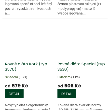
legovaná speciální ocel, leštěný
černou plastovou rukojetí (PP
povrch, vysoká trvanlivost ostří
– polypropylen) - materiál
a...
vysoce legovaná...
Rovné dláto Kork (typ
Rovné dláto Special (typ
3570)
3530)
Skladem
(1 ks)
Skladem
(1 ks)
579 Kč
506 Kč
od
od
DETAIL
DETAIL
Nový typ dlát s ergonomicky
Kovaná dláta, tvar dle normy
tvarovanou korkovou rukojetí,
ISO-DIN 3139, materiál vysoce