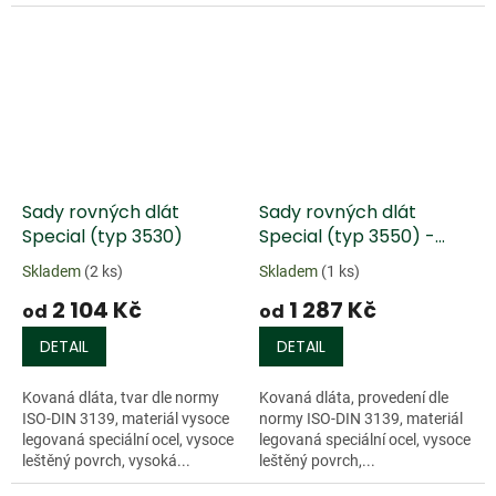
ocel...
Doprodej
Sady rovných dlát
Sady rovných dlát
Special (typ 3530)
Special (typ 3550) -
plastová rukojeť
Skladem
(2 ks)
Skladem
(1 ks)
2 104 Kč
1 287 Kč
od
od
DETAIL
DETAIL
Kovaná dláta, tvar dle normy
Kovaná dláta, provedení dle
ISO-DIN 3139, materiál vysoce
normy ISO-DIN 3139, materiál
legovaná speciální ocel, vysoce
legovaná speciální ocel, vysoce
leštěný povrch, vysoká...
leštěný povrch,...