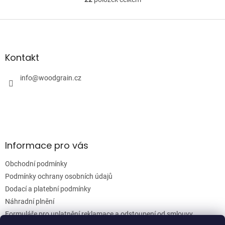
O
práci....
v
l
Z
á
á
d
p
a
a
Kontakt
c
t
í
í
info
@
woodgrain.cz
p
r
v
k
y
v
ý
Informace pro vás
p
i
Obchodní podmínky
s
u
Podmínky ochrany osobních údajů
Dodací a platební podmínky
Náhradní plnění
Formuláře pro uplatnění reklamace a odstoupení od smlouvy