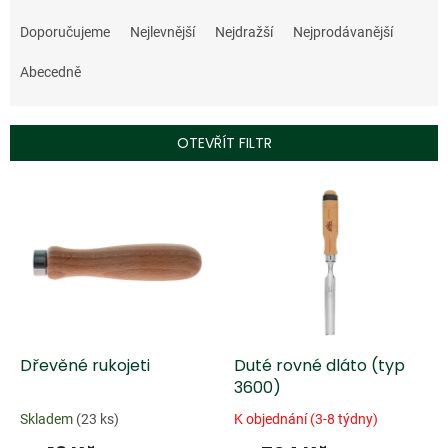
Ř
a
Doporučujeme
Nejlevnější
Nejdražší
Nejprodávanější
z
e
Abecedně
n
í
p
OTEVŘÍT FILTR
r
o
V
d
ý
u
p
k
i
t
s
ů
p
r
o
d
Dřevěné rukojeti
Duté rovné dláto (typ
u
3600)
k
Skladem
(23 ks)
K objednání (3-8 týdny)
t