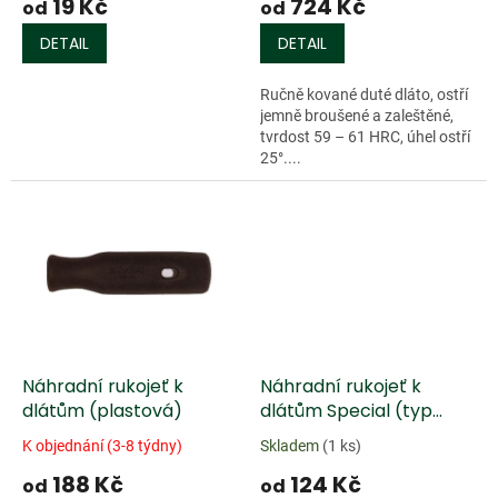
19 Kč
724 Kč
ů
od
od
DETAIL
DETAIL
Ručně kované duté dláto, ostří
jemně broušené a zaleštěné,
tvrdost 59 – 61 HRC, úhel ostří
25°....
Náhradní rukojeť k
Náhradní rukojeť k
dlátům (plastová)
dlátům Special (typ
3530) - buková
K objednání (3-8 týdny)
Skladem
(1 ks)
188 Kč
124 Kč
od
od