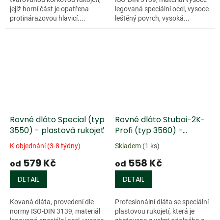
jejíž horní část je opatřena
legovaná speciální ocel, vysoce
protinárazovou hlavicí....
leštěný povrch, vysoká...
Rovné dláto Special (typ
Rovné dláto Stubai-2K-
3550) - plastová rukojeť
Profi (typ 3560) -
plastová rukojeť
K objednání (3-8 týdny)
Skladem
(1 ks)
579 Kč
558 Kč
od
od
DETAIL
DETAIL
Kovaná dláta, provedení dle
Profesionální dláta se speciální
normy ISO-DIN 3139, materiál
plastovou rukojetí, která je