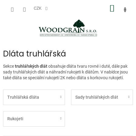
Přejít
NÁKUP
na
CZK
obsah
KOŠÍK
Dláta truhlářská
Sekce
truhlářských dlát
obsahuje dláta tvaru rovné i duté, dále pak
sady truhlářských dlát a náhradní rukojeti k dlátům. V nabídce jsou
také dláta se speciální rukojetí 2K nebo dláta s korkovou rukojetí.
Truhlářská dláta
Sady truhlářských dlát
Rukojeti