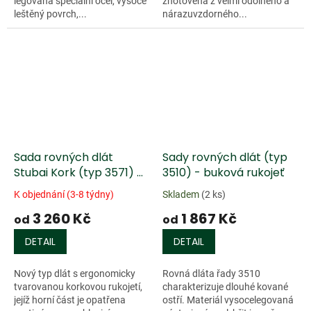
legovaná speciální ocel, vysoce
zhotovena z velmi odolného a
leštěný povrch,...
nárazuvzdorného...
Sada rovných dlát
Sady rovných dlát (typ
Stubai Kork (typ 3571) -
3510) - buková rukojeť
6 ks
K objednání (3-8 týdny)
Skladem
(2 ks)
3 260 Kč
1 867 Kč
od
od
DETAIL
DETAIL
Nový typ dlát s ergonomicky
Rovná dláta řady 3510
tvarovanou korkovou rukojetí,
charakterizuje dlouhé kované
jejíž horní část je opatřena
ostří. Materiál vysocelegovaná