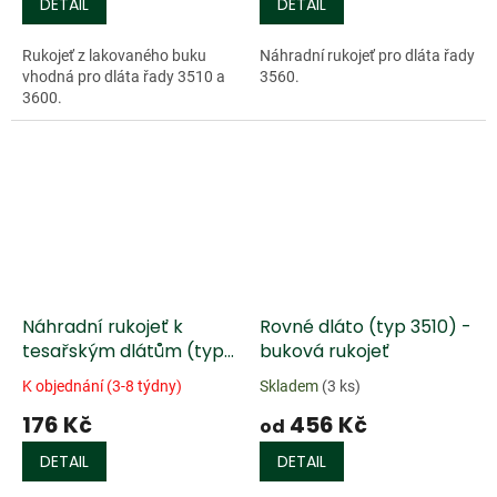
DETAIL
DETAIL
Rukojeť z lakovaného buku
Náhradní rukojeť pro dláta řady
vhodná pro dláta řady 3510 a
3560.
3600.
Náhradní rukojeť k
Rovné dláto (typ 3510) -
tesařským dlátům (typ
buková rukojeť
3575)
K objednání (3-8 týdny)
Skladem
(3 ks)
176 Kč
456 Kč
od
DETAIL
DETAIL