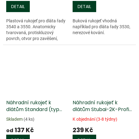
DETAIL
DETAIL
Plastová rukojeť pro dláta řady
Buková rukojeť vhodná
3540 a 3550. Anatomicky
například pro dláta řady 3530,
tvarovaná, protiskluzový
nerezové kování.
povrch, otvor pro zavěšení,
černá barva,...
Náhradní rukojeť k
Náhradní rukojeť k
dlátům Standard (typ
dlátům Stubai-2K-Profi
3510 a 3600)
- plastová
Skladem
(4 ks)
K objednání (3-8 týdny)
137 Kč
239 Kč
od