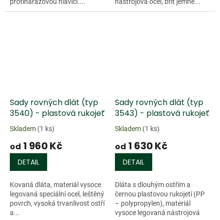
protinárazovou hlavicí....
nástrojová ocel, břit jemně...
Sady rovných dlát (typ
Sady rovných dlát (typ
3540) - plastová rukojeť
3543) - plastová rukojeť
Skladem
(1 ks)
Skladem
(1 ks)
1 960 Kč
1 630 Kč
od
od
DETAIL
DETAIL
Kovaná dláta, materiál vysoce
Dláta s dlouhým ostřím a
legovaná speciální ocel, leštěný
černou plastovou rukojetí (PP
povrch, vysoká trvanlivost ostří
– polypropylen), materiál
a...
vysoce legovaná nástrojová