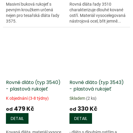
Masivní buková rukojeť s
Rovná dláta řady 3510
pevným kroužkem určená
charakterizuje dlouhé kované
nejen pro tesařská dláta řady
ostří. Materiál vysocelegovaná
3575.
nástrojová ocel, břit jemně...
Rovné dláto (typ 3540)
Rovné dláto (typ 3543)
- plastová rukojeť
- plastová rukojeť
K objednání (3-8 týdny)
Skladem
(2 ks)
479 Kč
330 Kč
od
od
DETAIL
DETAIL
Kovaná dláta, materiál vysoce
- dláto s dlouhým ostřím a