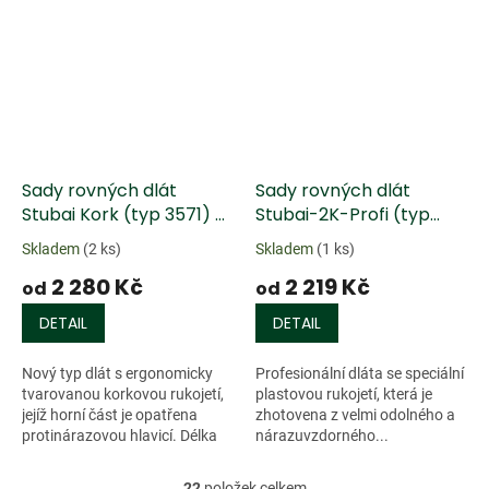
Sady rovných dlát
Sady rovných dlát
Stubai Kork (typ 3571) -
Stubai-2K-Profi (typ
4 ks
3560) - plastová rukojeť
Skladem
(2 ks)
Skladem
(1 ks)
2 280 Kč
2 219 Kč
od
od
DETAIL
DETAIL
Nový typ dlát s ergonomicky
Profesionální dláta se speciální
tvarovanou korkovou rukojetí,
plastovou rukojetí, která je
jejíž horní část je opatřena
zhotovena z velmi odolného a
protinárazovou hlavicí. Délka
nárazuvzdorného...
rukojeti je 130 mm, umožňuje
tak přesnou a neúnavnou
22
položek celkem