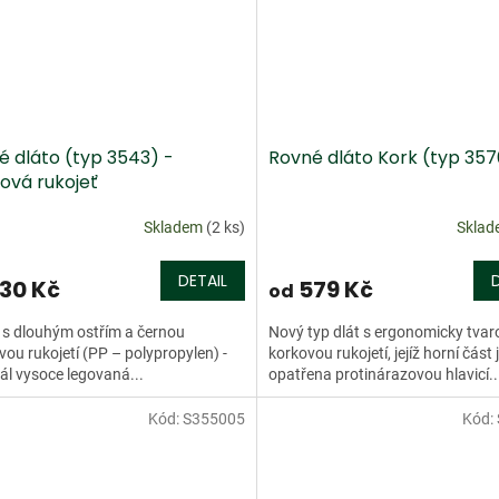
é dláto (typ 3543) -
Rovné dláto Kork (typ 357
ová rukojeť
Skladem
(2 ks)
Skla
DETAIL
30 Kč
579 Kč
od
o s dlouhým ostřím a černou
Nový typ dlát s ergonomicky tva
vou rukojetí (PP – polypropylen) -
korkovou rukojetí, jejíž horní část 
ál vysoce legovaná...
opatřena protinárazovou hlavicí..
Kód:
S355005
Kód: