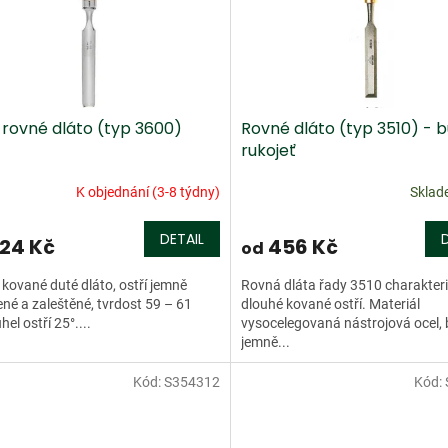
 rovné dláto (typ 3600)
Rovné dláto (typ 3510) - 
rukojeť
K objednání (3-8 týdny)
Skla
DETAIL
24 Kč
456 Kč
od
kované duté dláto, ostří jemně
Rovná dláta řady 3510 charakteri
né a zaleštěné, tvrdost 59 – 61
dlouhé kované ostří. Materiál
el ostří 25°....
vysocelegovaná nástrojová ocel, b
jemně...
Kód:
S354312
Kód: