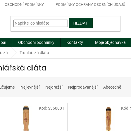
OBCHODNÍ PODMÍNKY
PODMÍNKY OCHRANY OSOBNÍCH ÚDAJŮ
HLEDAT
ubai
Obchodní podmínky
Kontakty
Moje objednávka
ářská
Truhlářská dláta
hlářská dláta
učujeme
Nejlevnější
Nejdražší
Nejprodávanější
Abecedně
Kód:
S360001
Kód: