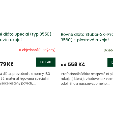
é dláto Special (typ 3550) -
Rovné dláto Stubai-2K-Pro
ová rukojeť
3560) - plastová rukojeť
K objednání (3-8 týdny)
Skla
DETAIL
79 Kč
558 Kč
od
 dláta, provedení dle normy ISO-
Profesionální dláta se speciální 
39, materiál legovaná speciální
rukojetí, která je zhotovena z velm
vysoce leštěný povrch,...
odolného a nárazuvzdorného...
O
v
l
á