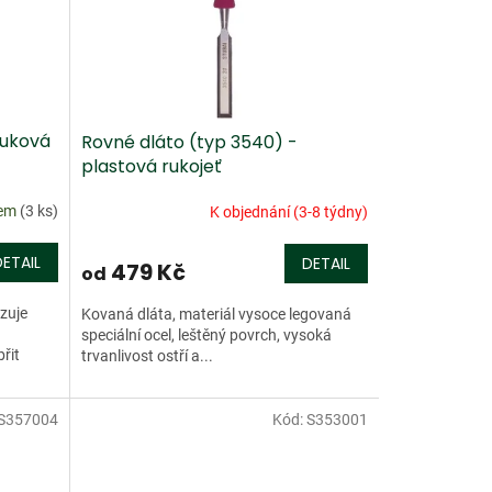
buková
Rovné dláto (typ 3540) -
plastová rukojeť
dem
(3 ks)
K objednání (3-8 týdny)
DETAIL
DETAIL
479 Kč
od
zuje
Kovaná dláta, materiál vysoce legovaná
speciální ocel, leštěný povrch, vysoká
řit
trvanlivost ostří a...
S357004
Kód:
S353001