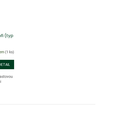
fi (typ
dem
(1 ks)
DETAIL
plastovou
i