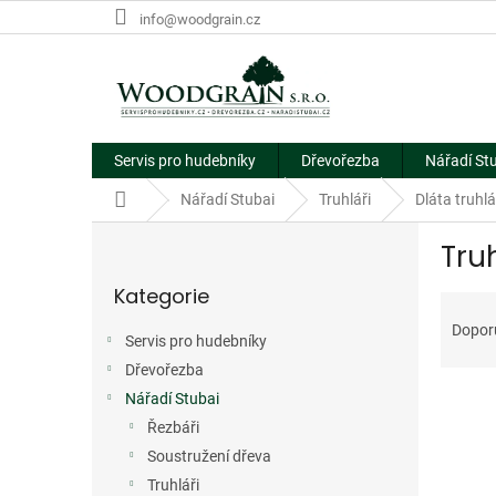
Přejít
info@woodgrain.cz
na
obsah
Servis pro hudebníky
Dřevořezba
Nářadí St
Domů
Nářadí Stubai
Truhláři
Dláta truhl
P
Tru
o
Přeskočit
s
Kategorie
kategorie
Ř
t
a
r
Dopor
Servis pro hudebníky
z
a
e
Dřevořezba
n
V
n
n
Nářadí Stubai
ý
í
í
Řezbáři
p
p
p
Soustružení dřeva
i
r
a
Truhláři