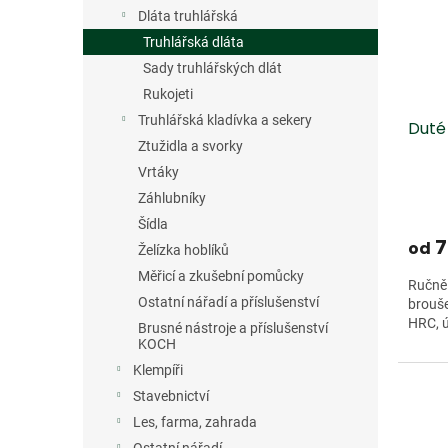
s
o
n
Dláta truhlářská
p
d
e
r
u
Truhlářská dláta
l
o
k
Sady truhlářských dlát
d
t
Rukojeti
u
ů
Truhlářská kladívka a sekery
Duté
k
Ztužidla a svorky
t
ů
Vrtáky
Záhlubníky
Šídla
7
od
Želízka hoblíků
Měřicí a zkušební pomůcky
Ručně 
Ostatní nářadí a příslušenství
brouše
HRC, úh
Brusné nástroje a příslušenství
KOCH
Klempíři
Stavebnictví
Les, farma, zahrada