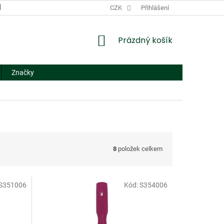
DODACÍ A PLATEBNÍ PODMÍNKY
CZK
NÁHRADNÍ PLNĚNÍ
Přihlášení
FORMUL
NÁKUPNÍ
Prázdný košík
KOŠÍK
Značky
8
položek celkem
S351006
Kód:
S354006