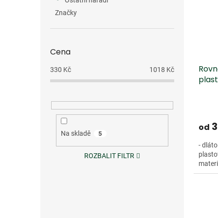
Ostatní nářadí
Značky
Cena
Rovn
330
Kč
1018
Kč
plast
3
od
Na skladě
5
- dlát
plasto
ROZBALIT FILTR
materi