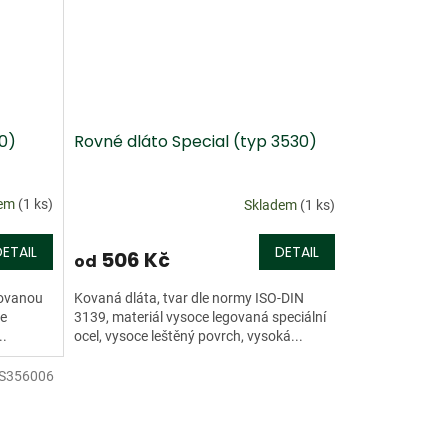
0)
Rovné dláto Special (typ 3530)
dem
(1 ks)
Skladem
(1 ks)
DETAIL
DETAIL
506 Kč
od
rovanou
Kovaná dláta, tvar dle normy ISO-DIN
je
3139, materiál vysoce legovaná speciální
..
ocel, vysoce leštěný povrch, vysoká...
S356006