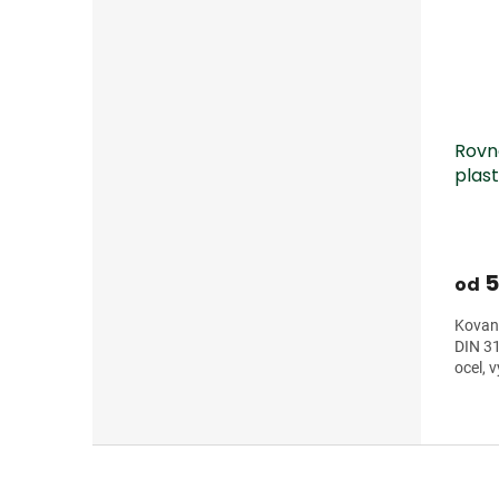
Rovn
plast
5
od
Kovaná
DIN 31
ocel, 
Z
á