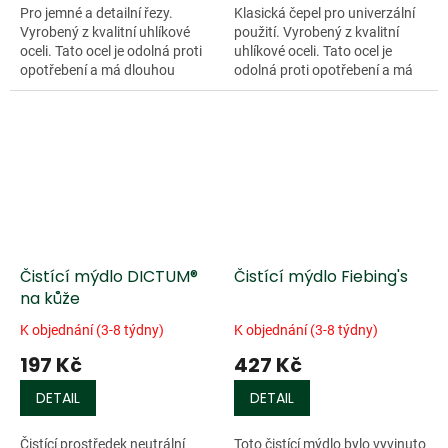
Pro jemné a detailní řezy.
Klasická čepel pro univerzální
Vyrobený z kvalitní uhlíkové
použití. Vyrobený z kvalitní
oceli. Tato ocel je odolná proti
uhlíkové oceli. Tato ocel je
opotřebení a má dlouhou
odolná proti opotřebení a má
životnost. Ostří čepele je šikmé
dlouhou životnost. Ostří čepele
o šířce 6,3 mm.
je rovná o šířce 9 mm.
Čistící mýdlo DICTUM®
Čistící mýdlo Fiebing's
na kůže
K objednání (3-8 týdny)
K objednání (3-8 týdny)
197 Kč
427 Kč
DETAIL
DETAIL
Čistící prostředek neutrální
Toto čistící mýdlo bylo vyvinuto