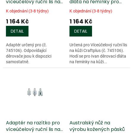
u
víceúčelový ruční lis na
dláta na řemínky pro
k
kůži Craftplus
víceúčelový ruční lis na
K objednání (3-8 týdny)
K objednání (3-8 týdny)
t
kůži Craftplus
1 164 Kč
1 164 Kč
ů
DETAIL
DETAIL
Adaptér určený pro (č.
Určená pro Víceúčelový ruční lis
745106). Odpovídající
na kůži Craftplus (č. 745106).
děrovače jsou k dispozici
Hodí se pro Ivan děrovací dláta
samostatně.
na řemínky na kůži...
Video: Craftplus® Leather...
Adaptér na razítko pro
Australský nůž na
víceúčelový ruční lis na
výrobu kožených pásků