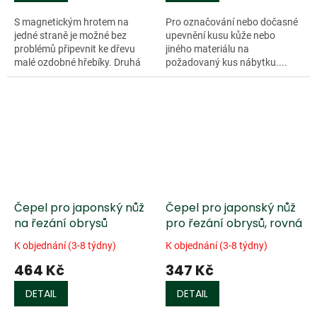
S magnetickým hrotem na
Pro označování nebo dočasné
jedné straně je možné bez
upevnění kusu kůže nebo
problémů připevnit ke dřevu
jiného materiálu na
malé ozdobné hřebíky. Druhá
požadovaný kus nábytku....
strana...
Čepel pro japonský nůž
Čepel pro japonský nůž
na řezání obrysů
pro řezání obrysů, rovná
K objednání (3-8 týdny)
K objednání (3-8 týdny)
464 Kč
347 Kč
DETAIL
DETAIL