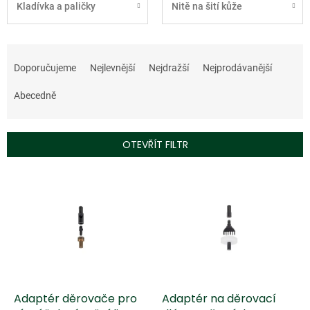
Kladívka a paličky
Nitě na šití kůže
Ř
a
Doporučujeme
Nejlevnější
Nejdražší
Nejprodávanější
z
e
Abecedně
n
í
p
OTEVŘÍT FILTR
r
o
V
d
ý
u
p
k
i
t
s
ů
p
r
o
d
Adaptér děrovače pro
Adaptér na děrovací