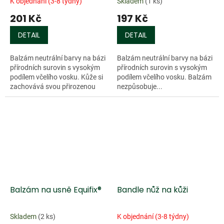
K objednání (3-8 týdny)
Skladem
(1 ks)
201 Kč
197 Kč
DETAIL
DETAIL
Balzám neutrální barvy na bázi
Balzám neutrální barvy na bázi
přírodních surovin s vysokým
přírodních surovin s vysokým
podílem včelího vosku. Kůže si
podílem včelího vosku. Balzám
zachovává svou přirozenou
nezpůsobuje...
tuhost, pevnost a nádherný
lesk. Balzám má impregnační
a...
Balzám na usně Equifix®
Bandle nůž na kůži
Skladem
(2 ks)
K objednání (3-8 týdny)