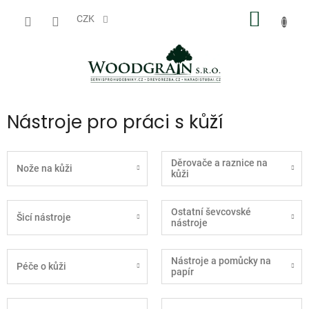
Přejít
NÁKUP
na
CZK
obsah
KOŠÍK
Nástroje pro práci s kůží
Děrovače a raznice na
Nože na kůži
kůži
Ostatní ševcovské
Šicí nástroje
nástroje
Nástroje a pomůcky na
Péče o kůži
papír