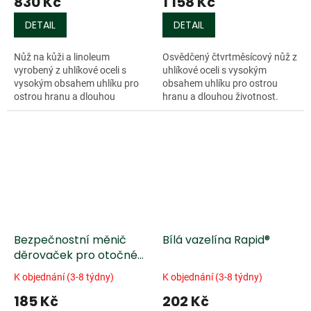
830 Kč
1 158 Kč
DETAIL
DETAIL
Nůž na kůži a linoleum
Osvědčený čtvrtměsícový nůž z
vyrobený z uhlíkové oceli s
uhlíkové oceli s vysokým
vysokým obsahem uhlíku pro
obsahem uhlíku pro ostrou
ostrou hranu a dlouhou
hranu a dlouhou životnost.
životnost. Používá se na...
Rozsah...
Bezpečnostní měnič
Bílá vazelína Rapid®
děrovaček pro otočné
děrovací kleště
K objednání (3-8 týdny)
K objednání (3-8 týdny)
185 Kč
202 Kč