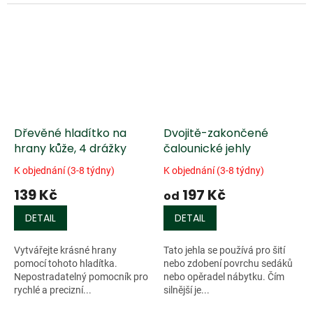
na rukojeť řezačky a tahem
nulová vůle dřevěného závěsu.
kůže k sobě uřízneme pásek.
Celkovou délku lze měnit od
Nůž lze...
110 do 130...
Dřevěné hladítko na
Dvojitě-zakončené
hrany kůže, 4 drážky
čalounické jehly
K objednání (3-8 týdny)
K objednání (3-8 týdny)
139 Kč
197 Kč
od
DETAIL
DETAIL
Vytvářejte krásné hrany
Tato jehla se používá pro šití
pomocí tohoto hladítka.
nebo zdobení povrchu sedáků
Nepostradatelný pomocník pro
nebo opěradel nábytku. Čím
rychlé a precizní...
silnější je...