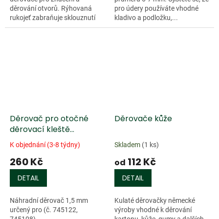
děrování otvorů. Rýhovaná
pro údery používáte vhodné
rukojeť zabraňuje sklouznutí
kladivo a podložku,...
ruky. Hroty se špičkou ve tvaru
diamantu které jsou pod úhlem
45°. Celková...
Děrovač pro otočné
Děrovače kůže
děrovací kleště
Craftplus, 1,5 mm
K objednání (3-8 týdny)
Skladem
(1 ks)
260 Kč
112 Kč
od
DETAIL
DETAIL
Náhradní děrovač 1,5 mm
Kulaté děrovačky německé
určený pro (č. 745122,
výroby vhodné k děrování
745108)
kartonu, kůže, gumy a dalších