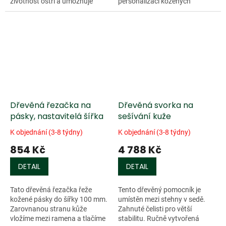
životnost ostří a umožňuje
personalizaci kožených
přesné a čisté řezy konce
projektů. Délka...
opasků a popruhů. Celková
délka 130 mm.
Dřevěná řezačka na
Dřevěná svorka na
pásky, nastavitelá šířka
sešívání kuže
K objednání (3-8 týdny)
K objednání (3-8 týdny)
854 Kč
4 788 Kč
DETAIL
DETAIL
Tato dřevěná řezačka řeže
Tento dřevěný pomocník je
kožené pásky do šířky 100 mm.
umístěn mezi stehny v sedě.
Zarovnanou stranu kůže
Zahnuté čelisti pro větší
vložíme mezi ramena a tlačíme
stabilitu. Ručně vytvořená