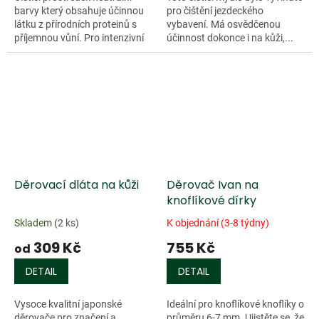
barvy který obsahuje účinnou
pro čištění jezdeckého
látku z přírodních proteinů s
vybavení. Má osvědčenou
příjemnou vůní. Pro intenzivní
účinnost dokonce i na kůži,...
čištění kožených výrobků.
Vyčištěná kůže si zachovává
svou...
Děrovací dláta na kůži
Děrovač Ivan na
knoflíkové dírky
Skladem
(2 ks)
K objednání (3-8 týdny)
309 Kč
755 Kč
od
DETAIL
DETAIL
Vysoce kvalitní japonské
Ideální pro knoflíkové knoflíky o
děrovače pro značení a
průměru 6-7 mm. Ujistěte se, že