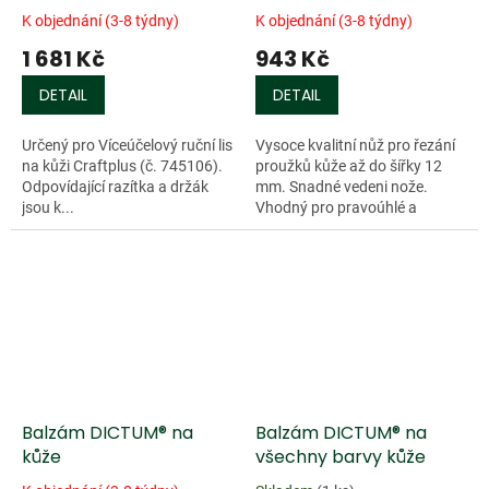
kůži Craftplus
K objednání (3-8 týdny)
K objednání (3-8 týdny)
1 681 Kč
943 Kč
DETAIL
DETAIL
Určený pro Víceúčelový ruční lis
Vysoce kvalitní nůž pro řezání
na kůži Craftplus (č. 745106).
proužků kůže až do šířky 12
Odpovídající razítka a držák
mm. Snadné vedeni nože.
jsou k...
Vhodný pro pravoúhlé a
zakřivené okraje kůže. Čepel z
chromové lité oceli s hladkým
chodem....
Balzám DICTUM® na
Balzám DICTUM® na
kůže
všechny barvy kůže