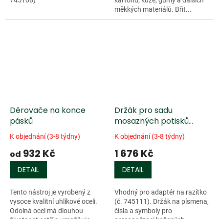
měkkých materiálů. Břit...
Děrovače na konce
Držák pro sadu
pásků
mosazných potisků
Craftplus
K objednání (3-8 týdny)
K objednání (3-8 týdny)
932 Kč
1 676 Kč
od
DETAIL
DETAIL
Tento nástroj je vyrobený z
Vhodný pro adaptér na razítko
vysoce kvalitní uhlíkové oceli.
(č. 745111). Držák na písmena,
Odolná ocel má dlouhou
čísla a symboly pro