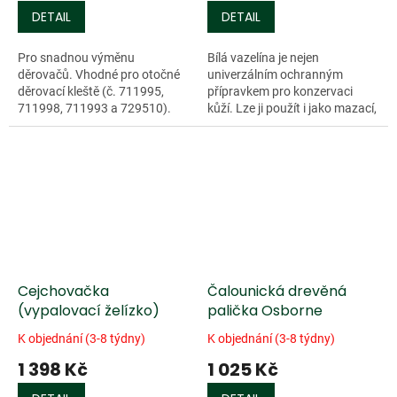
DETAIL
DETAIL
Pro snadnou výměnu
Bílá vazelína je nejen
děrovačů. Vhodné pro otočné
univerzálním ochranným
děrovací kleště (č. 711995,
přípravkem pro konzervaci
711998, 711993 a 729510).
kůží. Lze ji použít i jako mazací,
konzervační a antikorozní
přípravek a proto by neměla
chybět v žádné...
Cejchovačka
Čalounická drevěná
(vypalovací želízko)
palička Osborne
K objednání (3-8 týdny)
K objednání (3-8 týdny)
1 398 Kč
1 025 Kč