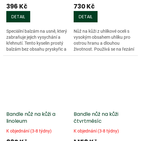
396 Kč
730 Kč
DETAIL
DETAIL
Speciální balzám na usně, který
Nůž na kůži z uhlíkové oceli s
zabraňuje jejich vysychání a
vysokým obsahem uhlíku pro
křehnutí. Tento kyselin prostý
ostrou hranu a dlouhou
balzám bez obsahu pryskyřic a
životnost. Používá se na řezání
s přídavkem včelího vosku
kůže....
zanechá kůži hebkou,
odolnou...
Bandle nůž na kůži a
Bandle nůž na kůži
linoleum
čtvrtměsíc
K objednání (3-8 týdny)
K objednání (3-8 týdny)