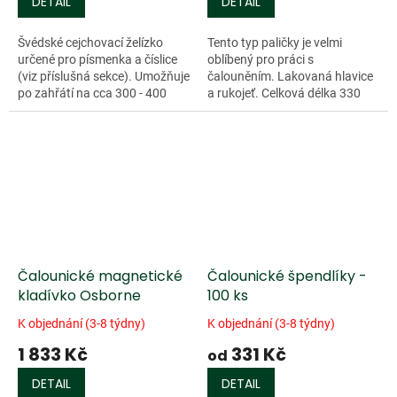
DETAIL
DETAIL
Švédské cejchovací želízko
Tento typ paličky je velmi
určené pro písmenka a číslice
oblíbený pro práci s
(viz příslušná sekce). Umožňuje
čalouněním. Lakovaná hlavice
po zahřátí na cca 300 - 400
a rukojeť. Celková délka 330
stupňů trvalé ocejchování
mm...
dřevěných materiálů a výrobků.
Na...
Čalounické magnetické
Čalounické špendlíky -
kladívko Osborne
100 ks
K objednání (3-8 týdny)
K objednání (3-8 týdny)
1 833 Kč
331 Kč
od
DETAIL
DETAIL