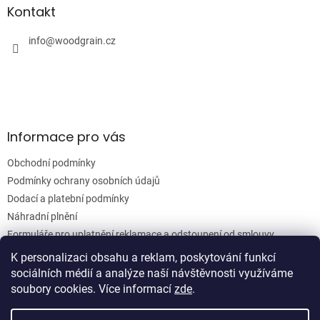
a
a
Kontakt
c
t
í
í
info
@
woodgrain.cz
p
r
v
k
y
v
ý
Informace pro vás
p
i
Obchodní podmínky
s
u
Podmínky ochrany osobních údajů
Dodací a platební podmínky
Náhradní plnění
Formuláře pro uplatnění reklamace a odstoupení od smlouvy
Moje objednávka
K personalizaci obsahu a reklam, poskytování funkcí
sociálních médií a analýze naší návštěvnosti využíváme
soubory cookies. Více informací
zde
.
Vytvořil Shoptet