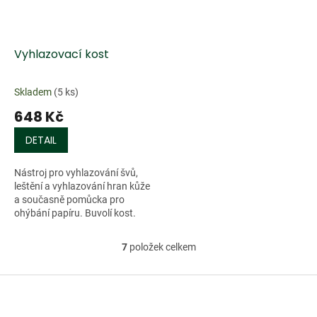
Vyhlazovací kost
Skladem
(5 ks)
648 Kč
DETAIL
Nástroj pro vyhlazování švů,
leštění a vyhlazování hran kůže
a současně pomůcka pro
ohýbání papíru. Buvolí kost.
7
položek celkem
O
v
l
Z
á
á
d
p