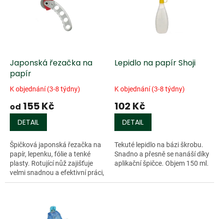
k
i
t
s
ů
p
r
o
d
Japonská řezačka na
Lepidlo na papír Shoji
u
papír
k
K objednání (3-8 týdny)
K objednání (3-8 týdny)
t
155 Kč
102 Kč
ů
od
DETAIL
DETAIL
Špičková japonská řezačka na
Tekuté lepidlo na bázi škrobu.
papír, lepenku, fólie a tenké
Snadno a přesně se nanáší díky
plasty. Rotující nůž zajišťuje
aplikační špičce. Objem 150 ml.
velmi snadnou a efektivní práci,
pevná hliníková rukojeť
dokonale padne do ruky,...