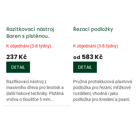
Razítkovací nástroj
Řezací podložky
Baren s plstěnou
podložkou
K objednání (3-8 týdny)
K objednání (3-8 týdny)
237 Kč
583 Kč
od
DETAIL
DETAIL
Razítkovací nástroj z
Pružná protiskluzová plastová
masivního dřeva pro linotisk a
podložka pro řezání, mřížkové
další tiskové techniky. Plstěná
rozdělení, vhodná i jako
vrstva o tloušťce 5 mm...
podložka pro kreslení a psaní.