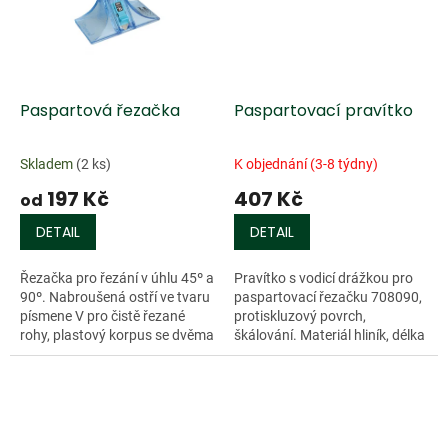
Paspartová řezačka
Paspartovací pravítko
Skladem
(2 ks)
K objednání (3-8 týdny)
197 Kč
407 Kč
od
DETAIL
DETAIL
Řezačka pro řezání v úhlu 45º a
Pravítko s vodicí drážkou pro
90º. Nabroušená ostří ve tvaru
paspartovací řezačku 708090,
písmene V pro čistě řezané
protiskluzový povrch,
rohy, plastový korpus se dvěma
škálování. Materiál hliník, délka
držáky ostří. Součástí balení je
60 cm.
5 čepelí, z nichž každá...