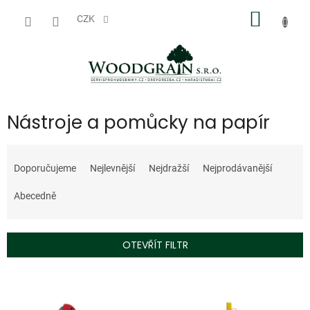
Přejít
NÁKUP
na
CZK
obsah
KOŠÍK
Nástroje a pomůcky na papír
Ř
a
Doporučujeme
Nejlevnější
Nejdražší
Nejprodávanější
z
e
Abecedně
n
í
p
OTEVŘÍT FILTR
r
o
V
d
ý
u
p