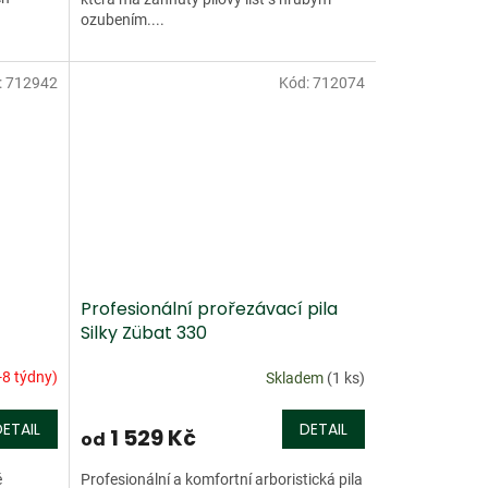
ozubením....
:
712942
Kód:
712074
Profesionální prořezávací pila
Silky Zübat 330
-8 týdny)
Skladem
(1 ks)
DETAIL
DETAIL
1 529 Kč
od
é
Profesionální a komfortní arboristická pila