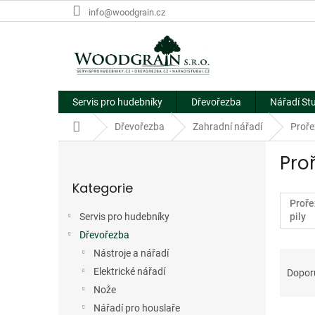
Přejít
info@woodgrain.cz
na
obsah
Servis pro hudebníky
Dřevořezba
Nářadí St
Domů
Dřevořezba
Zahradní nářadí
Proře
P
Pro
o
Přeskočit
s
Kategorie
kategorie
t
Proře
r
Servis pro hudebníky
pily
a
Dřevořezba
n
Ř
n
Nástroje a nářadí
a
í
Elektrické nářadí
Dopor
z
p
Nože
e
a
Nářadí pro houslaře