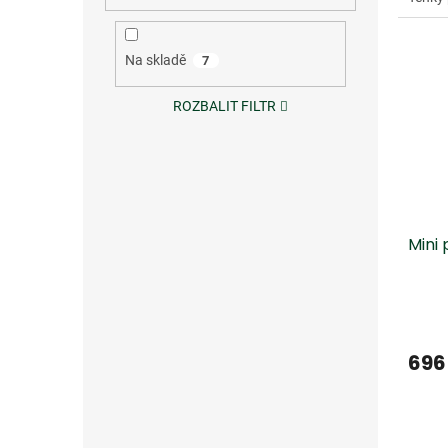
výkon.
Na skladě
7
ROZBALIT FILTR
Mini
696