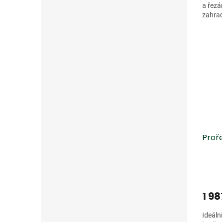
a řezá
zahrad
Proř
1 98
Ideáln