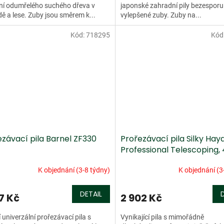
ní odumřelého suchého dřeva v
japonské zahradní pily bezesporu 
ě a lese. Zuby jsou směrem k...
vylepšené zuby. Zuby na...
Kód:
718295
Kód
ezávací pila Barnel ZF330
Prořezávací pila Silky Hay
Professional Telescoping,
dílná
K objednání (3-8 týdny)
K objednání (3
DETAIL
7 Kč
2 902 Kč
í univerzální prořezávací pila s
Vynikající pila s mimořádně