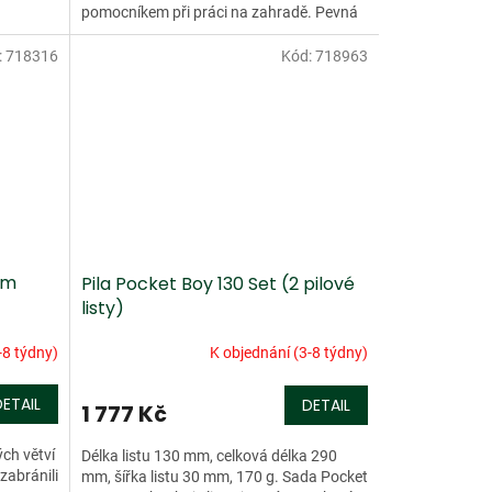
pomocníkem při práci na zahradě. Pevná
odolná rukojeť s...
:
718316
Kód:
718963
ím
Pila Pocket Boy 130 Set (2 pilové
listy)
-8 týdny)
K objednání (3-8 týdny)
DETAIL
DETAIL
1 777 Kč
ých větví
Délka listu 130 mm, celková délka 290
zabránili
mm, šířka listu 30 mm, 170 g. Sada Pocket