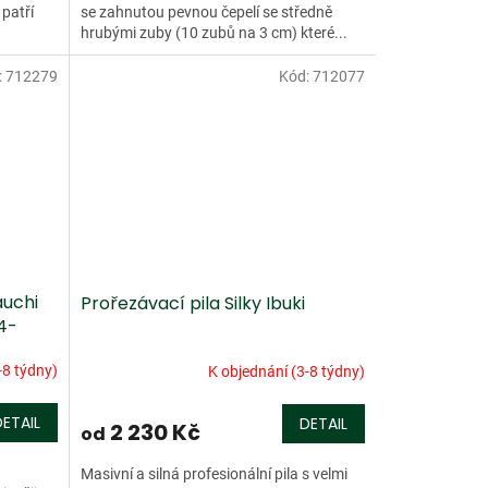
patří
se zahnutou pevnou čepelí se středně
hrubými zuby (10 zubů na 3 cm) které...
:
712279
Kód:
712077
auchi
Prořezávací pila Silky Ibuki
 4-
-8 týdny)
K objednání (3-8 týdny)
DETAIL
DETAIL
2 230 Kč
od
Masivní a silná profesionální pila s velmi