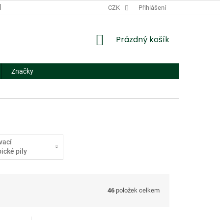
DODACÍ A PLATEBNÍ PODMÍNKY
CZK
NÁHRADNÍ PLNĚNÍ
Přihlášení
FORMUL
NÁKUPNÍ
Prázdný košík
KOŠÍK
Značky
vací
ické pily
46
položek celkem