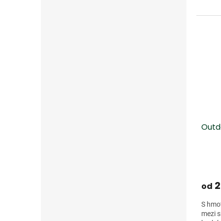
Outd
2
od
S hmot
mezi s