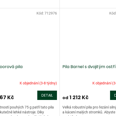
Kód:
712976
Kód
oorová pila
Pila Barnel s dvojitým ostř
K objednání (3-8 týdny)
K objednání (3
DETAIL
67 Kč
1 212 Kč
od
ností pouhých 75 g patří tato pila
Velká robustní pila pro řezání siln
kutečně lehké nástroje. Díky
a kácení malých stromků. Abyste 