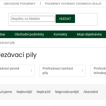
OBCHODNÍ PODMÍNKY
PODMÍNKY OCHRANY OSOBNÍCH ÚDAJŮ
HLEDAT
ubai
Obchodní podmínky
Kontakty
Moje objednávka
závací pily
řezávací pily
závací pevné
Prořezávací zavírací
Prořezá
pily
teleskop
učujeme
Nejlevnější
Nejdražší
Nejprodávanější
Abecedně