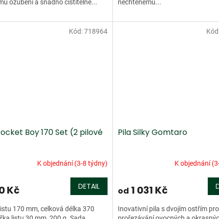
u ozubení a snadno čistitelné...
nechtěnému...
Kód:
718964
Kód
Pocket Boy 170 Set (2 pilové
Pila Silky Gomtaro
K objednání (3-8 týdny)
K objednání (3
DETAIL
0 Kč
1 031 Kč
od
listu 170 mm, celková délka 370
Inovativní pila s dvojím ostřím pro
řka listu 30 mm, 200 g. Sada
prořezávání ovocných a okrasný