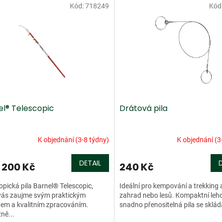
Kód:
718249
Kód
el® Telescopic
Drátová pila
K objednání (3-8 týdny)
K objednání (3
DETAIL
 200 Kč
240 Kč
opická pila Barnel® Telescopic,
Ideální pro kempování a trekking a
vás zaujme svým praktickým
zahrad nebo lesů. Kompaktní le
em a kvalitním zpracováním.
snadno přenositelná pila se skládá
ně...