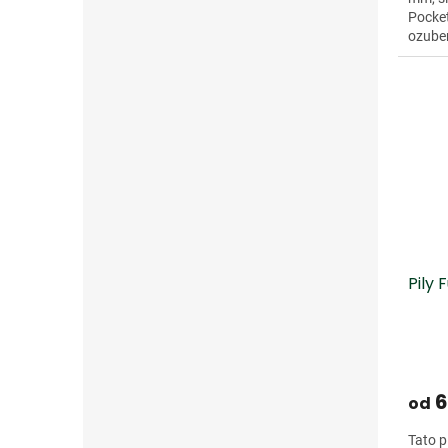
Pocket
ozube
tloušťk
Pily
6
od
Tato p