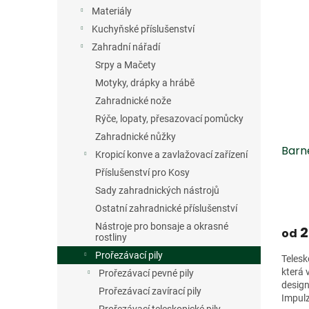
V
n
n
Materiály
ý
í
e
p
p
Kuchyňské příslušenství
l
i
r
Zahradní nářadí
s
o
Srpy a Mačety
p
d
Motyky, drápky a hrábě
r
u
Zahradnické nože
o
k
Rýče, lopaty, přesazovací pomůcky
d
t
u
ů
Zahradnické nůžky
Barn
k
Kropicí konve a zavlažovací zařízení
t
Příslušenství pro Kosy
ů
Sady zahradnických nástrojů
Ostatní zahradnické příslušenství
Nástroje pro bonsaje a okrasné
2
od
rostliny
Prořezávací pily
Telesk
která 
Prořezávací pevné pily
design
Prořezávací zavírací pily
Impulz