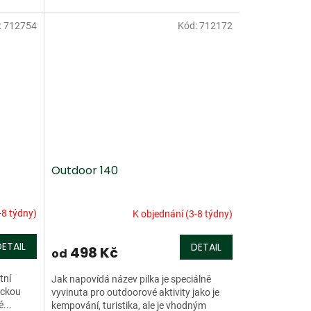
:
712754
Kód:
712172
Outdoor 140
-8 týdny)
K objednání (3-8 týdny)
DETAIL
DETAIL
498 Kč
od
tní
Jak napovídá název pilka je speciálně
ickou
vyvinuta pro outdoorové aktivity jako je
...
kempování, turistika, ale je vhodným