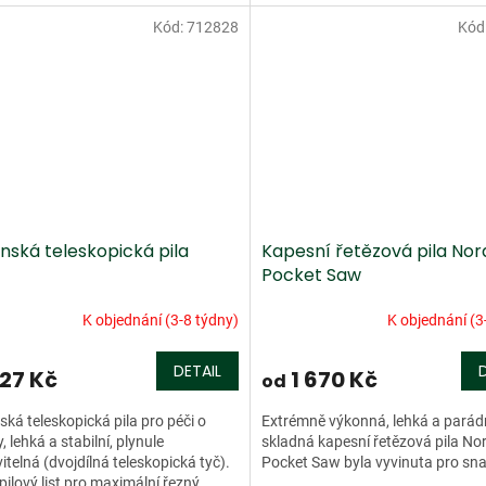
Kód:
712828
Kód
nská teleskopická pila
Kapesní řetězová pila Nor
Pocket Saw
K objednání (3-8 týdny)
K objednání (3
DETAIL
27 Kč
1 670 Kč
od
ká teleskopická pila pro péči o
Extrémně výkonná, lehká a parád
, lehká a stabilní, plynule
skladná kapesní řetězová pila No
itelná (dvojdílná teleskopická tyč).
Pocket Saw byla vyvinuta pro sna
pilový list pro maximální řezný