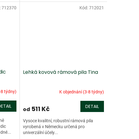
z třešňového...
:
712370
Kód:
712021
dic
Lehká kovová rámová pila Tina
-8 týdny)
K objednání (3-8 týdny)
DETAIL
DETAIL
511 Kč
od
ně
Vysoce kvalitní, robustní rámová pila
rdic
vyrobená v Německu určená pro
dné...
univerzální účely...