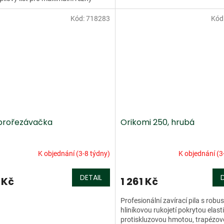
 Pro usnadnění...
Kód:
718283
Kód
 prořezávačka
Orikomi 250, hrubá
K objednání (3-8 týdny)
K objednání (3
DETAIL
 Kč
1 261 Kč
Profesionální zavírací pila s robus
hliníkovou rukojetí pokrytou elast
protiskluzovou hmotou, trapézové