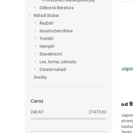
Prořezávací teleskopické pily
Odborná literatura
Nářadí Stubai
Řezbáři
Soustružení dřeva
Truhláři
Klempíři
Stavebnictví
Les, farma, zahrada
Japo
Ostatní nářadí
Značky
Cena
9
od
240
Kč
27473
Kč
Japons
stromy
nastav
Tenký 