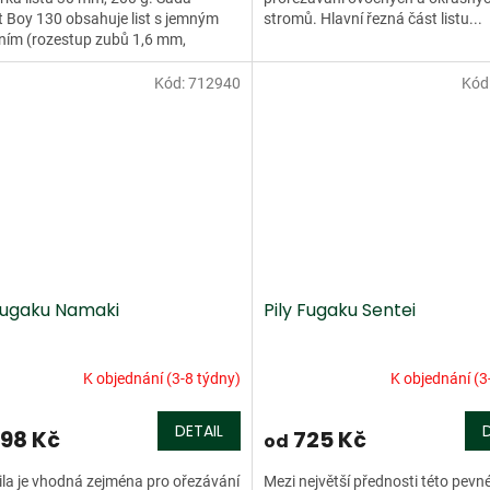
 Boy 130 obsahuje list s jemným
stromů. Hlavní řezná část listu...
ním (rozestup zubů 1,6 mm,
a listu 0,7 - 0,9 mm)...
Kód:
712940
Kód
 Fugaku Namaki
Pily Fugaku Sentei
K objednání (3-8 týdny)
K objednání (3
DETAIL
98 Kč
725 Kč
od
ila je vhodná zejména pro ořezávání
Mezi největší přednosti této pevn