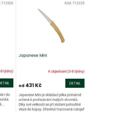
:
712520
Kód:
712225
Japanese Mini
-8 týdny)
K objednání (3-8 týdny)
DETAIL
DETAIL
431 Kč
od
le i do
Japanese Mini je skládací pilka primárně
hounká
určená k prořezávání malých stromků.
...
Díky své velikosti se při složení pohodlně
vleze do kapsy. Dřevěná tvarovaná rukojeť