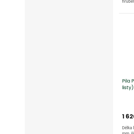
hrubém
Pila 
listy)
1 62
Délka 
mm, ší