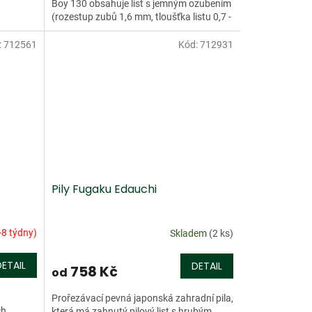
Boy 130 obsahuje list s jemným ozubením
(rozestup zubů 1,6 mm, tloušťka listu 0,7 -
0,9 mm)...
:
712561
Kód:
712931
Pily Fugaku Edauchi
-8 týdny)
Skladem
(2 ks)
DETAIL
DETAIL
758 Kč
od
Prořezávací pevná japonská zahradní pila,
ch
která má zahnutý pilový list s hrubým