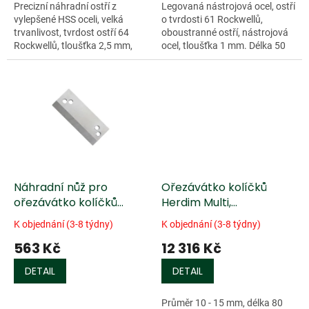
Precizní náhradní ostří z
Legovaná nástrojová ocel, ostří
vylepšené HSS oceli, velká
o tvrdosti 61 Rockwellů,
trvanlivost, tvrdost ostří 64
oboustranné ostří, nástrojová
Rockwellů, tloušťka 2,5 mm,
ocel, tloušťka 1 mm. Délka 50
jednostranné ostří. Délka 50
nebo 80 mm.
nebo 80 mm.
Náhradní nůž pro
Ořezávátko kolíčků
ořezávátko kolíčků
Herdim Multi,
Herdim® Systém
nastavitelné, violoncello
K objednání (3-8 týdny)
K objednání (3-8 týdny)
563 Kč
12 316 Kč
DETAIL
DETAIL
Průměr 10 - 15 mm, délka 80