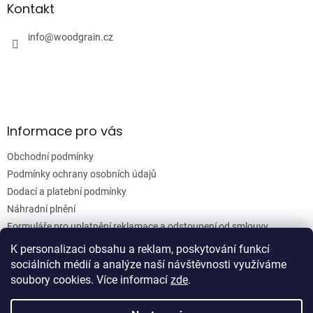
a
a
Kontakt
c
t
í
í
info
@
woodgrain.cz
p
r
v
k
y
v
ý
Informace pro vás
p
i
Obchodní podmínky
s
u
Podmínky ochrany osobních údajů
Dodací a platební podmínky
Náhradní plnění
Formuláře pro uplatnění reklamace a odstoupení od smlouvy
Moje objednávka
K personalizaci obsahu a reklam, poskytování funkcí
sociálních médií a analýze naší návštěvnosti využíváme
soubory cookies. Více informací
zde
.
Vytvořil Shoptet