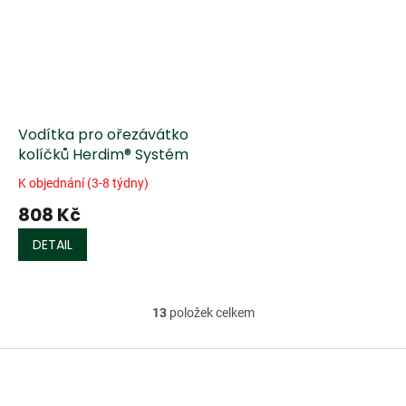
Vodítka pro ořezávátko
kolíčků Herdim® Systém
K objednání (3-8 týdny)
808 Kč
DETAIL
13
položek celkem
O
v
l
Z
á
á
d
p