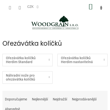
Přejít
NÁKUP
na
CZK
obsah
KOŠÍK
Ořezávátka kolíčků
Ořezávátka kolíčků
Ořezávátka kolíčků
Herdim Standard
Herdim nastavitelná
Náhradní nože pro
ořezávátka kolíčků
Ř
a
Doporučujeme
Nejlevnější
Nejdražší
Nejprodávanější
z
e
Abecedně