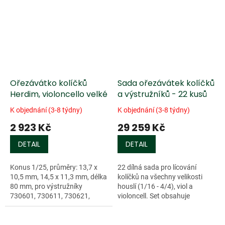
Ořezávátko kolíčků
Sada ořezávátek kolíčků
Herdim, violoncello velké
a výstružníků - 22 kusů
K objednání (3-8 týdny)
K objednání (3-8 týdny)
2 923 Kč
29 259 Kč
DETAIL
DETAIL
Konus 1/25, průměry: 13,7 x
22 dílná sada pro lícování
10,5 mm, 14,5 x 11,3 mm, délka
kolíčků na všechny velikosti
80 mm, pro výstružníky
houslí (1/16 - 4/4), viol a
730601, 730611, 730621,
violoncell. Set obsahuje
730631.
ořezávátka 730101, 730102,
730201, 730202, 730203, 6
náhradních nožů...