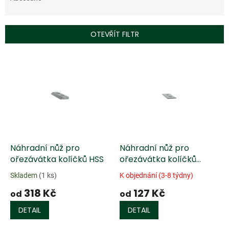
n
í
p
OTEVŘÍT FILTR
r
o
V
d
ý
u
p
k
i
t
s
ů
p
r
o
d
Náhradní nůž pro
Náhradní nůž pro
u
ořezávátka kolíčků HSS
ořezávátka kolíčků
k
Standard
Skladem
(1 ks)
K objednání (3-8 týdny)
t
318 Kč
127 Kč
ů
od
od
DETAIL
DETAIL