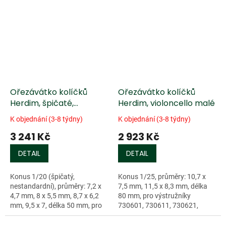
Ořezávátko kolíčků
Ořezávátko kolíčků
Herdim, špičaté,
Herdim, violoncello malé
nestandardní,
K objednání (3-8 týdny)
K objednání (3-8 týdny)
housle/viola
3 241 Kč
2 923 Kč
DETAIL
DETAIL
Konus 1/20 (špičatý,
Konus 1/25, průměry: 10,7 x
nestandardní), průměry: 7,2 x
7,5 mm, 11,5 x 8,3 mm, délka
4,7 mm, 8 x 5,5 mm, 8,7 x 6,2
80 mm, pro výstružníky
mm, 9,5 x 7, délka 50 mm, pro
730601, 730611, 730621,
výstružníky 730503, 730513,
730631, 730505.
730523, 730533.