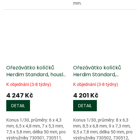
mm.
Ořezávátko kolíčků
Ořezávátko kolíčků
Herdim Standard, housle
Herdim Standard,
malé
housle/viola
K objednání (3-8 týdny)
K objednání (3-8 týdny)
4 247 Kč
4 201 Kč
DETAIL
DETAIL
Konus 1/30, průměry: 6 x 4,3
Konus 1/30, průměry: 8 x 6,3
mm, 6,5 x 4,8 mm, 7 x 5,3 mm,
mm, 8,5 x 6,8 mm, 9 x 7,3 mm,
7,5 x 5,8 mm, délka 50 mm, pro
9,5 x 7,8 mm, délka 50 mm, pro
výstružníky 730501, 730511,
výstružníky 730502, 730512,