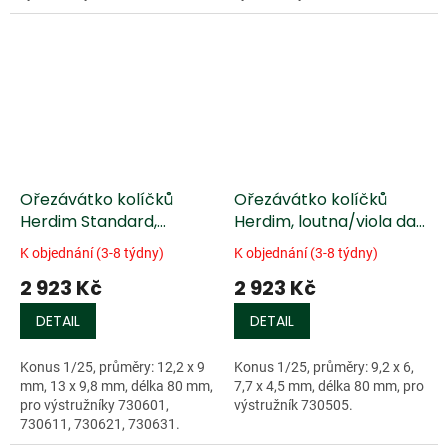
730524, 730530.
730522, 730532.
Ořezávátko kolíčků
Ořezávátko kolíčků
Herdim Standard,
Herdim, loutna/viola da
violoncello střední
gamba
K objednání (3-8 týdny)
K objednání (3-8 týdny)
2 923 Kč
2 923 Kč
DETAIL
DETAIL
Konus 1/25, průměry: 12,2 x 9
Konus 1/25, průměry: 9,2 x 6,
mm, 13 x 9,8 mm, délka 80 mm,
7,7 x 4,5 mm, délka 80 mm, pro
pro výstružníky 730601,
výstružník 730505.
730611, 730621, 730631.