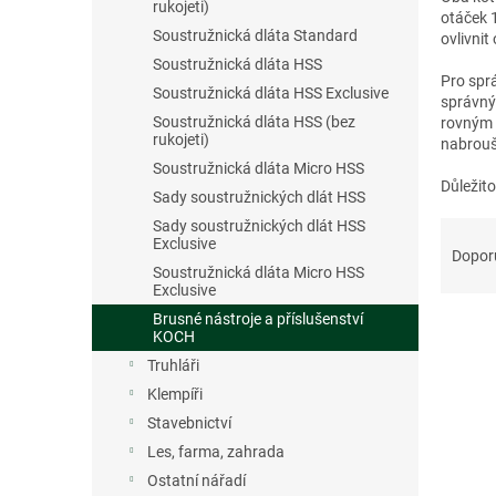
n
rukojeti)
otáček 
e
Soustružnická dláta Standard
ovlivnit
l
Soustružnická dláta HSS
Pro spr
Soustružnická dláta HSS Exclusive
správný 
Soustružnická dláta HSS (bez
rovným 
rukojeti)
nabrouše
Soustružnická dláta Micro HSS
Důležit
Sady soustružnických dlát HSS
Ř
Sady soustružnických dlát HSS
Exclusive
a
Dopor
z
Soustružnická dláta Micro HSS
Exclusive
e
Brusné nástroje a příslušenství
V
n
KOCH
ý
í
Truhláři
p
p
i
r
Klempíři
s
o
Stavebnictví
p
d
Les, farma, zahrada
r
u
Ostatní nářadí