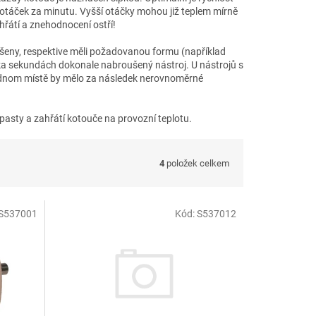
otáček za minutu. Vyšší otáčky mohou již teplem mírně
ehřátí a znehodnocení ostří!
ušeny, respektive měli požadovanou formu (například
kolika sekundách dokonale nabroušený nástroj. U nástrojů s
 jednom místě by mělo za následek nerovnoměrné
asty a zahřátí kotouče na provozní teplotu.
4
položek celkem
S537001
Kód:
S537012