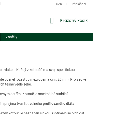
DODACÍ A PLATEBNÍ PODMÍNKY
CZK
NÁHRADNÍ PLNĚNÍ
Přihlášení
FORMUL
NÁKUPNÍ
Prázdný košík
KOŠÍK
Značky
h vláken. Každý z kotoučů ma svoji specifickou
adě by měl rozestup mezi oběma činit 20 mm. Pro široké
ch těsně vedle sebe.
rovným ostřím. Kotouč je maximálně stabilní.
ením přejímá tvar libovolného
profilovaného dláta
.
každý kotouč je naznačen šipkou. Optimální je rychlost