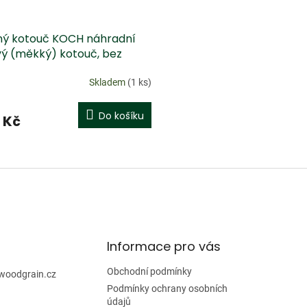
ný kotouč KOCH náhradní
ý (měkký) kotouč, bez
le
Skladem
(1 ks)
Do košíku
 Kč
O
v
l
á
d
a
c
í
Informace pro vás
p
r
Obchodní podmínky
woodgrain.cz
v
Podmínky ochrany osobních
k
údajů