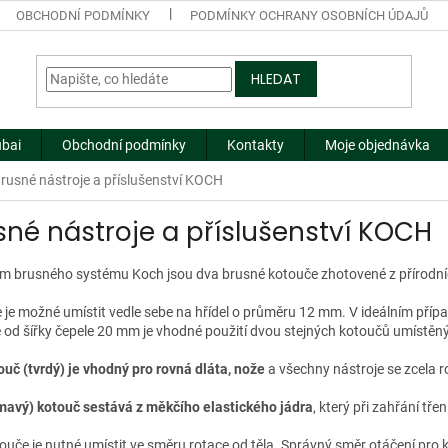
OBCHODNÍ PODMÍNKY
PODMÍNKY OCHRANY OSOBNÍCH ÚDAJŮ
HLEDAT
ubai
Obchodní podmínky
Kontakty
Moje objednávka
rusné nástroje a příslušenství KOCH
sné nástroje a příslušenství KOCH
m brusného systému Koch jsou dva brusné kotouče zhotovené z přírodníc
 je možné umístit vedle sebe na hřídel o průměru 12 mm. V ideálním příp
e od šířky čepele 20 mm je vhodné použití dvou stejných kotoučů umístěný
ouč (tvrdý) je vhodný pro rovná dláta, nože
a všechny nástroje se zcela 
mavý) kotouč sestává z měkčího elastického jádra
, který při zahřání tř
uče je nutné umístit ve směru rotace od těla. Správný směr otáčení pro 