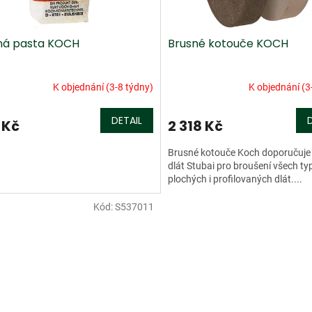
ná pasta KOCH
Brusné kotouče KOCH
K objednání (3-8 týdny)
K objednání (3
DETAIL
 Kč
2 318 Kč
Brusné kotouče Koch doporučuje
dlát Stubai pro broušení všech ty
plochých i profilovaných dlát....
Kód:
S537011