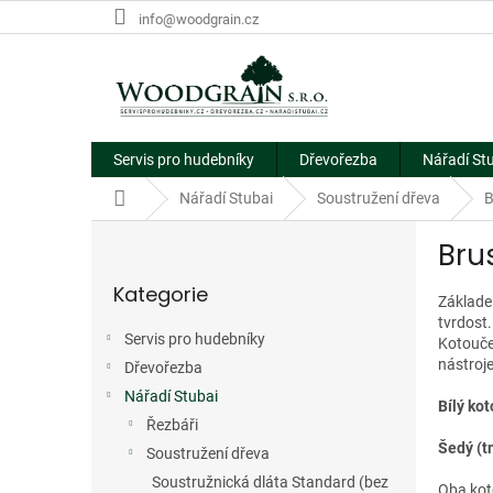
Přejít
info@woodgrain.cz
na
obsah
Servis pro hudebníky
Dřevořezba
Nářadí St
Domů
Nářadí Stubai
Soustružení dřeva
B
P
Bru
o
Přeskočit
s
Kategorie
kategorie
t
Základe
r
tvrdost.
Servis pro hudebníky
Kotouče
a
nástroj
Dřevořezba
n
n
Nářadí Stubai
Bílý kot
í
Řezbáři
p
Šedý (t
Soustružení dřeva
a
Soustružnická dláta Standard (bez
Oba koto