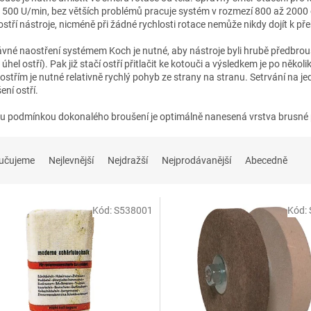
1500 U/min, bez větších problémů pracuje systém v rozmezí 800 až 2000 
 ostří nástroje, nicméně při žádné rychlosti rotace nemůže nikdy dojít k př
ávné naostření systémem Koch je nutné, aby nástroje byli hrubě předbro
úhel ostří). Pak již stačí ostří přitlačit ke kotouči a výsledkem je po ně
ostřím je nutné relativně rychlý pohyb ze strany na stranu. Setrvání na
ní ostří.
ou podmínkou dokonalého broušení je optimálně nanesená vrstva brusné p
učujeme
Nejlevnější
Nejdražší
Nejprodávanější
Abecedně
Kód:
S538001
Kód: