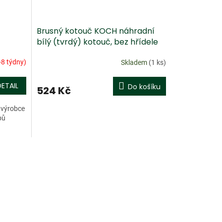
Brusný kotouč KOCH náhradní
bílý (tvrdý) kotouč, bez hřídele
-8 týdny)
Skladem
(1 ks)
DETAIL
Do košíku
524 Kč
 výrobce
pů