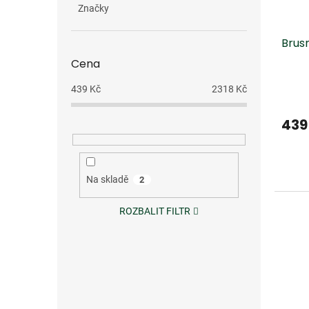
o
k
Značky
d
t
u
ů
Brus
k
t
Cena
ů
439
Kč
2318
Kč
439
Na skladě
2
ROZBALIT FILTR