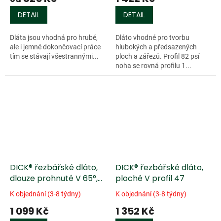
DETAIL
DETAIL
Dláta jsou vhodná pro hrubé,
Dláto vhodné pro tvorbu
ale i jemné dokončovací práce
hlubokých a předsazených
tím se stávají všestrannými...
ploch a zářezů. Profil 82 psí
noha se rovná profilu 1...
DICK® řezbářské dláto,
DICK® řezbářské dláto,
dlouze prohnuté V 65°,
ploché V profil 47
profil 42
K objednání (3-8 týdny)
K objednání (3-8 týdny)
1 099 Kč
1 352 Kč