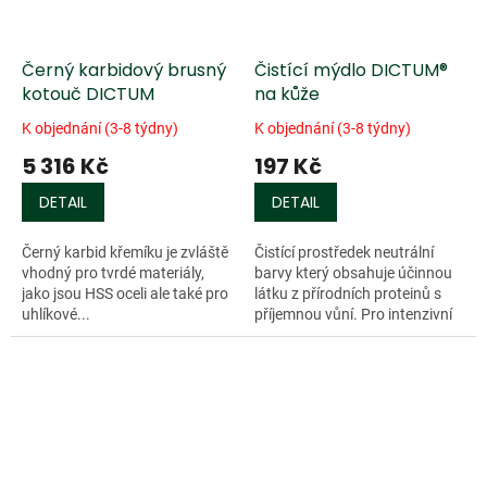
Černý karbidový brusný
Čistící mýdlo DICTUM®
kotouč DICTUM
na kůže
K objednání (3-8 týdny)
K objednání (3-8 týdny)
5 316 Kč
197 Kč
DETAIL
DETAIL
Černý karbid křemíku je zvláště
Čistící prostředek neutrální
vhodný pro tvrdé materiály,
barvy který obsahuje účinnou
jako jsou HSS oceli ale také pro
látku z přírodních proteinů s
uhlíkové...
příjemnou vůní. Pro intenzivní
čištění kožených výrobků.
Vyčištěná kůže si zachovává
svou...