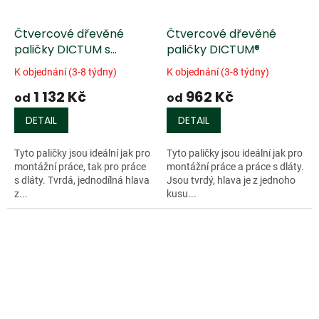
Čtvercové dřevěné
Čtvercové dřevěné
paličky DICTUM s
paličky DICTUM®
rukojetí z ošetřeného
K objednání (3-8 týdny)
K objednání (3-8 týdny)
ořechu
1 132 Kč
962 Kč
od
od
DETAIL
DETAIL
Tyto paličky jsou ideální jak pro
Tyto paličky jsou ideální jak pro
montážní práce, tak pro práce
montážní práce a práce s dláty.
s dláty. Tvrdá, jednodílná hlava
Jsou tvrdý, hlava je z jednoho
z...
kusu...