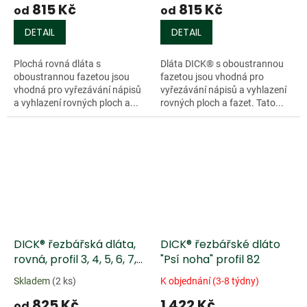
815 Kč
815 Kč
od
od
DETAIL
DETAIL
Plochá rovná dláta s
Dláta DICK® s oboustrannou
oboustrannou fazetou jsou
fazetou jsou vhodná pro
vhodná pro vyřezávání nápisů
vyřezávání nápisů a vyhlazení
a vyhlazení rovných ploch a...
rovných ploch a fazet. Tato...
DICK® řezbářská dláta,
DICK® řezbářské dláto
rovná, profil 3, 4, 5, 6, 7,
"Psí noha" profil 82
8, 9, 10, 11
Skladem
(2 ks)
K objednání (3-8 týdny)
825 Kč
1 422 Kč
od