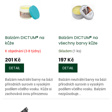
r
p
o
i
d
s
u
p
k
r
t
o
ů
d
Balzám DICTUM® na
Balzám DICTUM® na
u
kůže
všechny barvy kůže
k
K objednání (3-8 týdny)
Skladem
(1 ks)
t
201 Kč
197 Kč
ů
DETAIL
DETAIL
Balzám neutrální barvy na bázi
Balzám neutrální barvy na bázi
přírodních surovin s vysokým
přírodních surovin s vysokým
podílem včelího vosku. Kůže si
podílem včelího vosku. Balzám
zachovává svou přirozenou
nezpůsobuje...
tuhost, pevnost a nádherný
lesk. Balzám má impregnační
a...