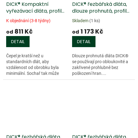
DICK® Kompaktní
DICK® řezbářská dláta,
vyřezávací dláta, profil
dlouze prohnutá, profil
5, 6, 7, 8
17, 18
K objednání (3-8 týdny)
Skladem
(1 ks)
811 Kč
1 173 Kč
od
od
DETAIL
DETAIL
Čepel je kratší než u
Dlouze prohnutá dláta DICK®
standardních dlát, aby
se používají pro obloukovité a
vzdálenost od obrobku byla
zakřivené prohlubně bez
minimální. Sochař tak může
poškození hran....
vytvářet...
DICK® řezbářská dláta,
DICK® řezbářská dláta,