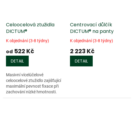
Celoocelová ztužidla
Centrovací důlčík
DICTUM®
DICTUM® na panty
K objednání (3-8 týdny)
K objednání (3-8 týdny)
522 Kč
2 223 Kč
od
DETAIL
DETAIL
Masivní vícelúčelové
celoocelové ztužidlo zajišťující
maximální pevnost fixace při
zachování nízké hmotnosti.
Poniklované rameno a
přítlačná plocha jsou
zhotoveny z jednoho kusu...