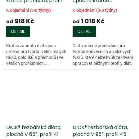
krátce prohnutá, profil
opačné krátce
29, 30, 31, 32
prohnutá, profil 34
K objednání (3-8 týdny)
K objednání (3-8 týdny)
918 Kč
1 018 Kč
od
od
DETAIL
DETAIL
Krátce zahnutá dláta jsou
Dláto určené především pro
určena pro tvorbu velmi malých
tvorbu konvexních a válcových
rádiů, oblouků a přechodů i ve
tvarů, které nelze kvůli zakřivení
větších prohlubních....
opracovat běžnými profily dlát.
Profil 34 je roven opačnému
profilu 4...
DICK® řezbářská dláta,
DICK® řezbářská dláta,
plochá V 65°, profil 41
plochá V 95°, profil 45