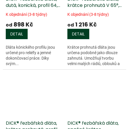
dutá, konická, profil 64,
krátce prohnutá V 65°,
66, 70
profil 44
K objednání (3-8 týdny)
K objednání (3-8 týdny)
898 Kč
1 216 Kč
od
od
DETAIL
DETAIL
Dláta kónického profilu jsou
Krátce prohnutá dláta jsou
určené pro reliéfy a jemné
určena podobně jako dlouze
dokončovací práce. Díky
zahnutá. Umožňují tvorbu
svým...
velmi malých rádiů, oblouků a
přechodů i ve...
DICK® řezbářská dláta,
DICK® řezbářská dláta,