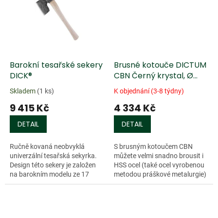
Barokní tesařské sekery
Brusné kotouče DICTUM
DICK®
CBN Černý krystal, Ø
150, jednostranně
Skladem
(1 ks)
K objednání (3-8 týdny)
potažené
9 415 Kč
4 334 Kč
DETAIL
DETAIL
Ručně kovaná neobvyklá
S brusným kotoučem CBN
univerzální tesařská sekyrka.
můžete velmi snadno brousit i
Design této sekery je založen
HSS ocel (také ocel vyrobenou
na barokním modelu ze 17
metodou práškové metalurgie)
století. Vhodná pro sekání
nebo kalenou ocel na pomalu...
malých a středních nosníků.
Zadní strana...