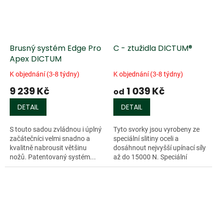
Brusný systém Edge Pro
C - ztužidla DICTUM®
Apex DICTUM
K objednání (3-8 týdny)
K objednání (3-8 týdny)
9 239 Kč
1 039 Kč
od
DETAIL
DETAIL
S touto sadou zvládnou i úplný
Tyto svorky jsou vyrobeny ze
začátečníci velmi snadno a
speciální slitiny oceli a
kvalitně nabrousit většinu
dosáhnout nejvyšší upínací síly
nožů. Patentovaný systém...
až do 15000 N. Speciální
ztužidlo umožňující díky své
konstrukci velmi vysoké
zatížení a...