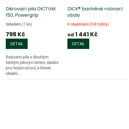
Děrovací pila DICTUM
DICK® bavlněné rolovací
150, Powergrip
obaly
Skladem
(1 ks)
K objednání (3-8 týdny)
798 Kč
1 441 Kč
od
DETAIL
DETAIL
Robustní pila s dlouhým
tenkým pilovým listem, ideální
pro řezání otvorů a křivek.
Ideální...