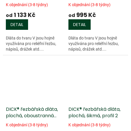
K objednání (3-8 týdny)
K objednání (3-8 týdny)
1 133 Kč
995 Kč
od
od
DETAIL
DETAIL
Dláta do tvaru V jsou hojně
Dláta do tvaru V jsou hojně
využívána pro reliéfní řezbu,
využívána pro reliéfní řezbu,
nápisů, drážek atd....
nápisů, drážek atd....
DICK® řezbářská dláta,
DICK® řezbářská dláta,
plochá, oboustranná
plochá, šikmá, profil 2
fazeta, profil 1
K objednání (3-8 týdny)
K objednání (3-8 týdny)