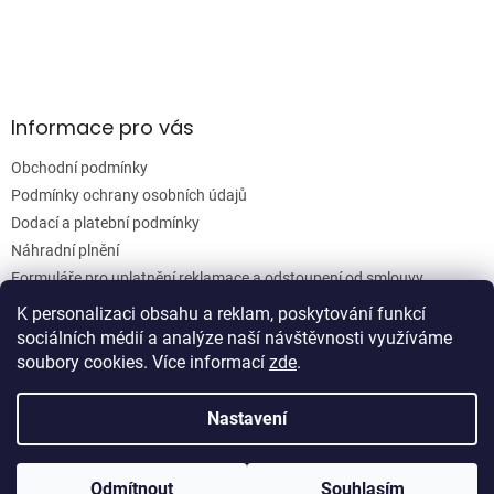
y
v
ý
p
i
s
Informace pro vás
u
Obchodní podmínky
Podmínky ochrany osobních údajů
Dodací a platební podmínky
Náhradní plnění
Formuláře pro uplatnění reklamace a odstoupení od smlouvy
Moje objednávka
K personalizaci obsahu a reklam, poskytování funkcí
sociálních médií a analýze naší návštěvnosti využíváme
soubory cookies. Více informací
zde
.
Vytvořil Shoptet
Nastavení
Copyright 2026
Woodgrain s.r.o.
. Všechna práva vyhrazena.
Odmítnout
Souhlasím
Upravit nastavení cookies