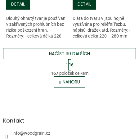
DETAIL
DETAIL
Dlouhý ohnutý tvar je používán
Dláta do tvaru V jsou hojně
v zakřivených prohlubních bez
využívána pro reliéfní řezbu,
rizika poškození hran.
nápisů, drážek atd. Rozměry: -
Rozměry: - celková délka 220 –
celková délka 220 – 280 mm
280...
-...
NAČÍST 30 DALŠÍCH
S
1
6
t
O
r
167
položek celkem
v
á
l
NAHORU
n
á
k
o
d
v
Z
a
á
c
á
n
í
p
í
p
a
Kontakt
r
t
v
í
info
@
woodgrain.cz
k