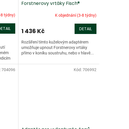
Forstnerovy vrtáky Fisch®
-8 týdny)
K objednání (3-8 týdny)
DETAIL
DETAIL
1 436 Kč
Rozšíření tímto kuželovým adaptérem
utí
umožňuje upnout Forstnerovy vrtáky
zeném
přímo v koníku soustruhu, nebo v hlavě...
edicím
...
:
704096
Kód:
706992