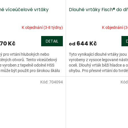
hé víceúčelové vrtáky
Dlouhé vrtáky Fisch® do d
K objednání (3-8 týdny)
K objednání (3
DETAIL
70 Kč
644 Kč
od
 pro vrtání hlubokých nebo
Tyto vynikající dlouhé vrtáky jsou
ěných otvorů. Tento víceúčelový
vyrobeny z vysoce legované nást
je vyroben z tepelně odolné HSS
oceli. Dlouhý vrták běží hladce a 
a může být použit pro širokou škálu
ohybu. Pro přesné vrtání do tvrd
álů. Vrták má...
dřeva, měkkého dřeva a...
Kód:
704094
Kód