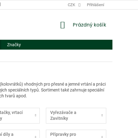
DODACÍ A PLATEBNÍ PODMÍNKY
CZK
NÁHRADNÍ PLNĚNÍ
Přihlášení
FORMUL
NÁKUPNÍ
Prázdný košík
KOŠÍK
Značky
kolovrátků) vhodných pro přesné a jemné vrtání a práci
jich speciálních typů. Sortiment také zahrnuje speciální
ých tvarů apod.
tačky, vrtací
Vyřezávače a
y
Zavitníky
 díly a
Přípravky pro