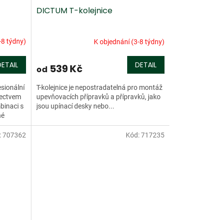
DICTUM T-kolejnice
-8 týdny)
K objednání (3-8 týdny)
DETAIL
DETAIL
539 Kč
od
sionální
T-kolejnice je nepostradatelná pro montáž
tectvem
upevňovacích přípravků a přípravků, jako
mbinaci s
jsou upínací desky nebo...
né
:
707362
Kód:
717235