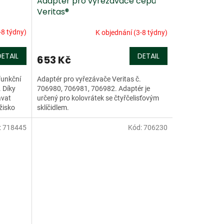
Adaptér pro vyřezávače čepů
Veritas®
-8 týdny)
K objednání (3-8 týdny)
DETAIL
DETAIL
653 Kč
funkční
Adaptér pro vyřezávače Veritas č.
 Díky
706980, 706981, 706982. Adaptér je
ávat
určený pro kolovrátek se čtyřčelisťovým
žisko
sklíčidlem.
:
718445
Kód:
706230