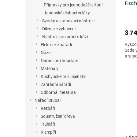
Fisch
t
Přípravky pro jednodušší vrtání
ů
Japonské dlabací vrtáky
Svorky a stahovací nástroje
Dílenské vybavení
3 7
Nástroje pro práci s kůží
Vysoce
Elektrické nářadí
Sada v
Nože
a sna
Nářadí pro houslaře
Materiály
Kuchyňské příslušenství
Zahradní nářadí
Odborná literatura
Nářadí Stubai
Řezbáři
Soustružení dřeva
Truhláři
Klempíři