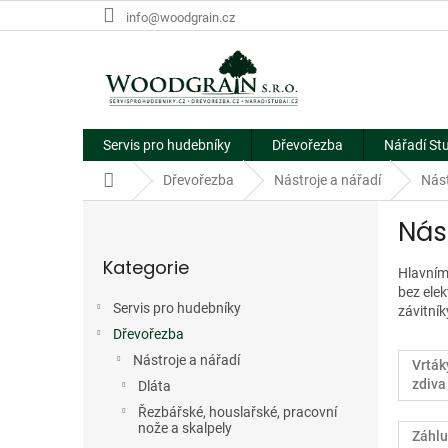
Přejít
info@woodgrain.cz
na
obsah
Servis pro hudebníky
Dřevořezba
Nářadí St
Domů
Dřevořezba
Nástroje a nářadí
Nást
P
Nás
o
Přeskočit
s
Kategorie
kategorie
t
Hlavním
bez elek
r
Servis pro hudebníky
závitník
a
Dřevořezba
n
n
Nástroje a nářadí
Vrták
í
zdiva
Dláta
p
Řezbářské, houslařské, pracovní
a
nože a skalpely
Záhlu