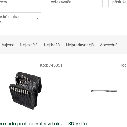
zezy
vyřezávače
přísluše
ské dlabací
y
učujeme
Nejlevnější
Nejdražší
Nejprodávanější
Abecedně
Kód:
745051
Kód
ná sada profesionální vrtáků
3D Vrták