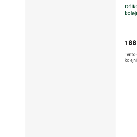
Délk
kolej
1 8
Tento 
kolejn