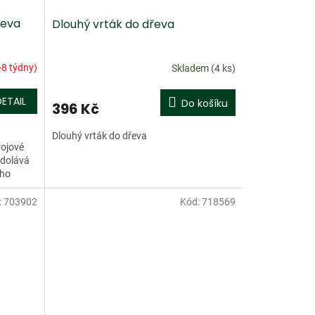
řeva
Dlouhý vrták do dřeva
-8 týdny)
Skladem
(4 ks)
DETAIL
Do košíku
396 Kč
Dlouhý vrták do dřeva
rojové
odolává
ého
:
703902
Kód:
718569