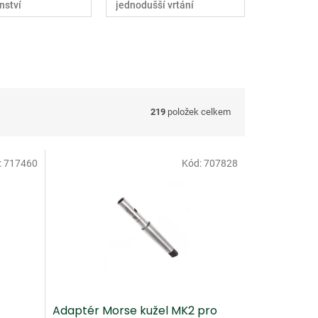
nství
jednodušší vrtání
219
položek celkem
:
717460
Kód:
707828
Adaptér Morse kužel MK2 pro