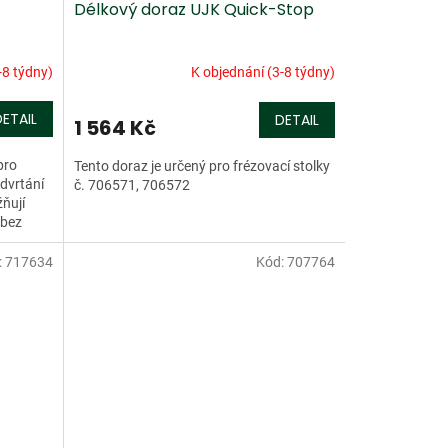
Délkový doraz UJK Quick-Stop
-8 týdny)
K objednání (3-8 týdny)
DETAIL
DETAIL
1 564 Kč
pro
Tento doraz je určený pro frézovací stolky
Odvrtání
č. 706571, 706572
ňují
 bez
:
717634
Kód:
707764