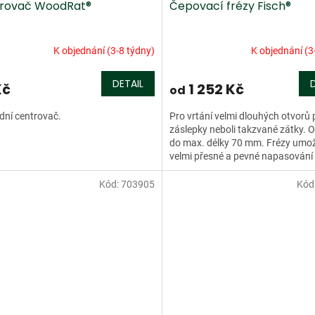
rovač WoodRat®
Čepovací frézy Fisch®
K objednání (3-8 týdny)
K objednání (3
DETAIL
Kč
1 252 Kč
od
dní centrovač.
Pro vrtání velmi dlouhých otvorů 
záslepky neboli takzvané zátky. 
do max. délky 70 mm. Frézy umož
velmi přesné a pevné napasování
mezer. Vyrobeny z vysoce...
Kód:
703905
Kód