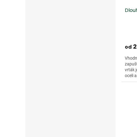
Dlou
2
od
Vhodný
zapušt
vrták 
oceli 
materi