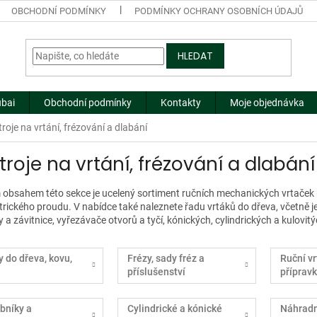
OBCHODNÍ PODMÍNKY
PODMÍNKY OCHRANY OSOBNÍCH ÚDAJŮ
HLEDAT
ubai
Obchodní podmínky
Kontakty
Moje objednávka
roje na vrtání, frézování a dlabání
troje na vrtání, frézování a dlabání
 obsahem této sekce je ucelený sortiment ručních mechanických vrtaček (
trického proudu. V nabídce také naleznete řadu vrtáků do dřeva, včetně je
y a závitnice, vyřezávače otvorů a tyčí, kónických, cylindrických a kulovit
y do dřeva, kovu,
Frézy, sady fréz a
Ruční vr
příslušenství
přípravk
bníky a
Cylindrické a kónické
Náhradní