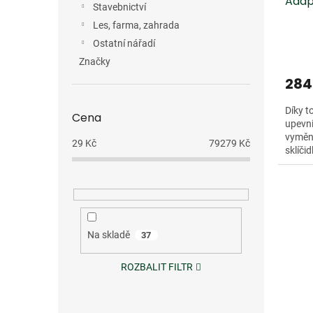
Adap
Stavebnictví
Les, farma, zahrada
Ostatní nářadí
Značky
284
Díky 
Cena
upevni
vyměn
29
Kč
79279
Kč
sklíčid
Na skladě
37
ROZBALIT FILTR