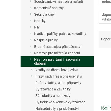
n
Soustružnické nástroje a nářadí
nebo
e
Kamenické nástroje
l
Sekery a klíny
Japon
vrták
Hoblíky
Pily
Ř
Kladiva, paličky, páčidla, kovadliny
a
Dopor
Rašple a pilníky
z
Brusné nástroje a příslušenství
e
Nástroje pro měření a značení
V
n
ý
í
Nástroje na vrtání, frézování a
dlabání
p
p
i
r
Vrtáky do dřeva, kovu, zdiva
s
o
Frézy, sady fréz a příslušenství
p
d
Ruční vrtačky, vrtací přípravky
r
u
Vyřezávače a Zavitníky
o
k
Záhlubníky a nebozezy
d
t
Cylindrické a kónické vyřezávače
u
ů
16díl
k
Náhradní díly a příslušenství