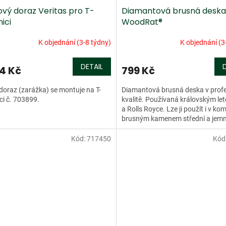
ový doraz Veritas pro T-
Diamantová brusná deska
nici
WoodRat®
K objednání (3-8 týdny)
K objednání (3
DETAIL
84 Kč
799 Kč
doraz (zarážka) se montuje na T-
Diamantová brusná deska v profe
ici č. 703899.
kvalitě. Používaná královským le
a Rolls Royce. Lze ji použít i v ko
brusným kamenem střední a jem
zrnitostí.
Kód:
717450
Kód