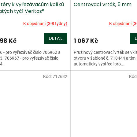
téry k vyřezávačům kolíků
Centrovací vrták, 5 mm
atých tyčí Veritas®
K objednání (3-8 týdny)
K objednání (3
DETAIL
98 Kč
1 067 Kč
 - pro vyřezávač číslo 706962 a
Pružinový centrovací vrták se vk
. 706967 - pro vyřezávač číslo
otvoru v šabloně č. 718444 a tím 
4.
automaticky vystředí pro...
Kód:
717632
Kód