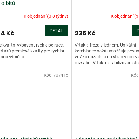
 a bitů
K objednání (3-8 týdny)
K objednání (3
DETAIL
44 Kč
235 Kč
 kvalitní vybavení, rychle po ruce.
Vrták a fréza v jednom. Unikátní
rtáků prémiové kvality pro rychlou
kombinace nožů umožňuje posun
dnou výměnu...
vrtáku dozadu a do stran v ome
rozsahu. Vrták je stabilizován stř
hrotem a dvěma hlavními řeznými
Kód:
707415
Kód