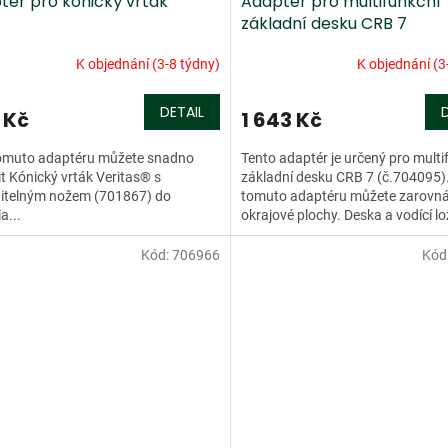
tér pro kónický vrták
Adaptér pro multifunkční
základní desku CRB 7
K objednání (3-8 týdny)
K objednání (3
DETAIL
 Kč
1 643 Kč
tomuto adaptéru můžete snadno
Tento adaptér je určený pro multi
t Kónický vrták Veritas® s
základní desku CRB 7 (č.704095).
itelným nožem (701867) do
tomuto adaptéru můžete zarovn
la...
okrajové plochy. Deska a vodící lo
jsou připojeny k...
Kód:
706966
Kód