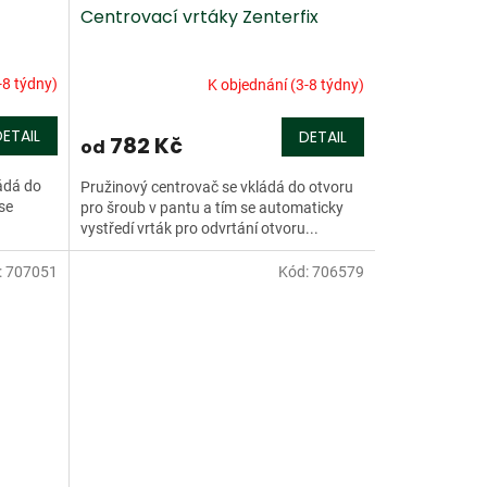
Centrovací vrtáky Zenterfix
-8 týdny)
K objednání (3-8 týdny)
DETAIL
DETAIL
782 Kč
od
ládá do
Pružinový centrovač se vkládá do otvoru
se
pro šroub v pantu a tím se automaticky
vystředí vrták pro odvrtání otvoru...
:
707051
Kód:
706579