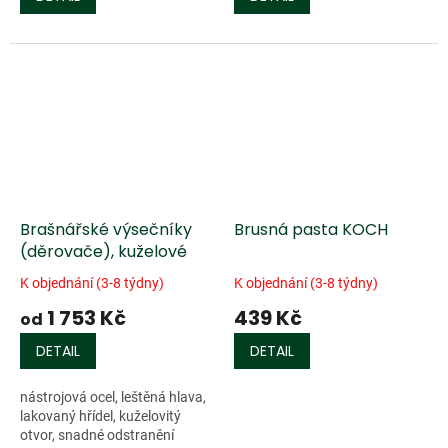
Brašnářské výsečníky
Brusná pasta KOCH
(děrovače), kuželové
K objednání (3-8 týdny)
K objednání (3-8 týdny)
1 753 Kč
439 Kč
od
DETAIL
DETAIL
nástrojová ocel, leštěná hlava,
lakovaný hřídel, kuželovitý
otvor, snadné odstranění