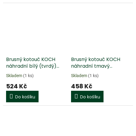
Brusný kotouč KOCH
Brusný kotouč KOCH
náhradní bílý (tvrdý)
náhradní tmavý
kotouč, bez hřídele
(měkký) kotouč, bez
Skladem
(1 ks)
Skladem
(1 ks)
hřídele
524 Kč
458 Kč
Do košíku
Do košíku
Doprodej