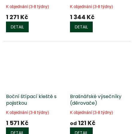
K objednání (3-8 týdny)
K objednání (3-8 týdny)
1 271 Kč
1 344 Kč
DETAIL
DETAIL
Boční štípací kleště s
Brašnářské výsečníky
pojistkou
(děrovače)
K objednání (3-8 týdny)
K objednání (3-8 týdny)
1 571 Kč
121 Kč
od
DETAIL
DETAIL