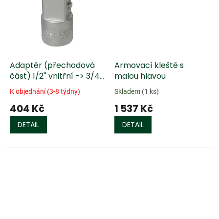
Adaptér (přechodová
Armovací kleště s
část) 1/2'' vnitřní -> 3/4''
malou hlavou
vnější
K objednání (3-8 týdny)
Skladem
(1 ks)
404 Kč
1 537 Kč
DETAIL
DETAIL