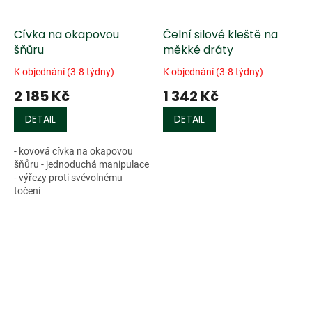
Cívka na okapovou
Čelní silové kleště na
šňůru
měkké dráty
K objednání (3-8 týdny)
K objednání (3-8 týdny)
2 185 Kč
1 342 Kč
DETAIL
DETAIL
- kovová cívka na okapovou
šňůru - jednoduchá manipulace
- výřezy proti svévolnému
točení