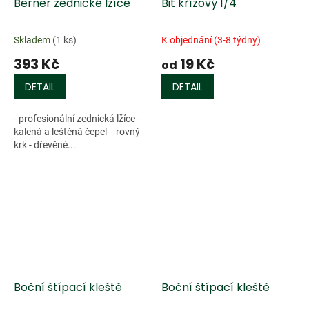
Berner zednické lžíce
Bit křížový 1/4''
Skladem
(1 ks)
K objednání (3-8 týdny)
393 Kč
19 Kč
od
DETAIL
DETAIL
- profesionální zednická lžíce -
kalená a leštěná čepel - rovný
krk - dřevěné...
Boční štípací kleště
Boční štípací kleště