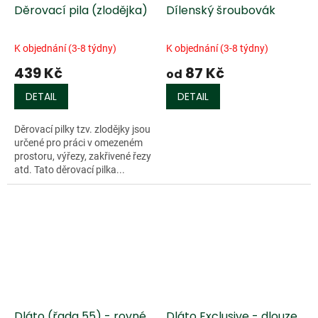
Děrovací pila (zlodějka)
Dílenský šroubovák
K objednání (3-8 týdny)
K objednání (3-8 týdny)
439 Kč
87 Kč
od
DETAIL
DETAIL
Děrovací pilky tzv. zlodějky jsou
určené pro práci v omezeném
prostoru, výřezy, zakřivené řezy
atd. Tato děrovací pilka...
Dláto (řada 55) - rovné
Dláto Exclusive - dlouze