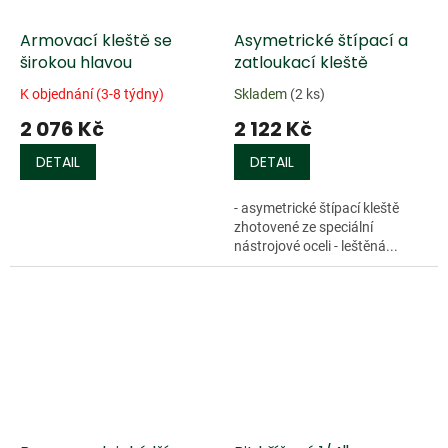
Armovací kleště se
Asymetrické štípací a
širokou hlavou
zatloukací kleště
K objednání (3-8 týdny)
Skladem
(2 ks)
2 076 Kč
2 122 Kč
DETAIL
DETAIL
- asymetrické štípací kleště
zhotovené ze speciální
nástrojové oceli - leštěná...