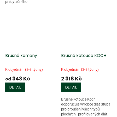
přebytečného...
Brusné kameny
Brusné kotouče KOCH
K objednání (3-8 týdny)
K objednání (3-8 týdny)
343 Kč
2 318 Kč
od
DETAIL
DETAIL
Brusné kotouče Koch
doporučuje výrobce dlát Stubai
pro broušení všech typů
plochých i profilovaných dlát....