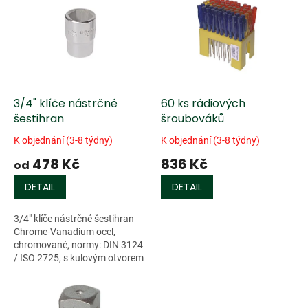
r
p
o
i
d
s
u
p
k
r
t
o
ů
d
3/4" klíče nástrčné
60 ks rádiových
u
šestihran
šroubováků
k
K objednání (3-8 týdny)
K objednání (3-8 týdny)
t
478 Kč
836 Kč
ů
od
DETAIL
DETAIL
3/4" klíče nástrčné šestihran
Chrome-Vanadium ocel,
chromované, normy: DIN 3124
/ ISO 2725, s kulovým otvorem