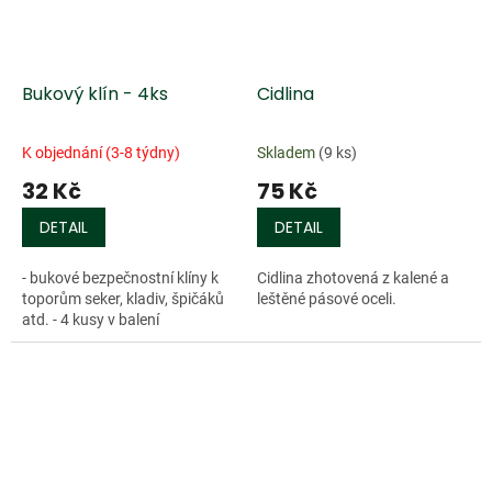
Bukový klín - 4ks
Cidlina
K objednání (3-8 týdny)
Skladem
(9 ks)
32 Kč
75 Kč
DETAIL
DETAIL
- bukové bezpečnostní klíny k
Cidlina zhotovená z kalené a
toporům seker, kladiv, špičáků
leštěné pásové oceli.
atd. - 4 kusy v balení