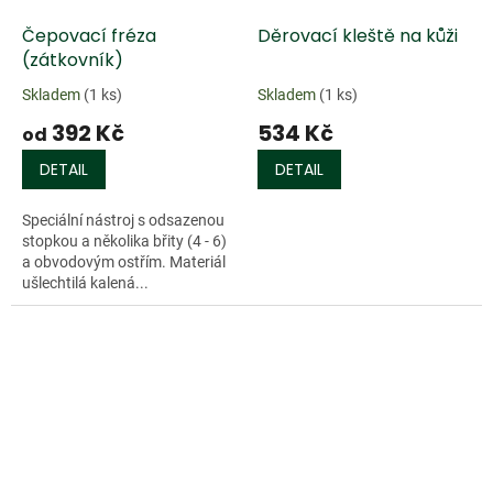
Čepovací fréza
Děrovací kleště na kůži
(zátkovník)
Skladem
(1 ks)
Skladem
(1 ks)
392 Kč
534 Kč
od
DETAIL
DETAIL
Speciální nástroj s odsazenou
stopkou a několika břity (4 - 6)
a obvodovým ostřím. Materiál
ušlechtilá kalená...