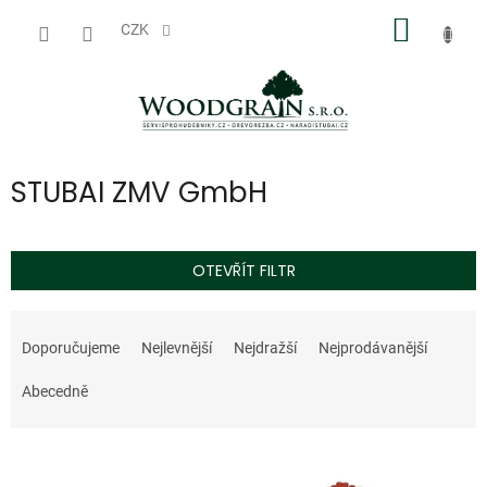
Přejít
NÁKUP
na
CZK
obsah
KOŠÍK
STUBAI ZMV GmbH
OTEVŘÍT FILTR
Ř
a
Doporučujeme
Nejlevnější
Nejdražší
Nejprodávanější
z
e
Abecedně
n
í
V
p
ý