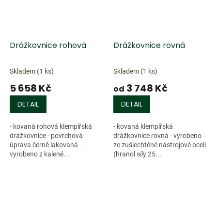
Drážkovnice rohová
Drážkovnice rovná
Skladem
(1 ks)
Skladem
(1 ks)
5 658 Kč
3 748 Kč
od
DETAIL
DETAIL
- kovaná rohová klempířská
- kovaná klempířská
drážkovnice - povrchová
drážkovnice rovná - vyrobeno
úprava černě lakovaná -
ze zušlechtěné nástrojové oceli
vyrobeno z kalené...
(hranol síly 25...