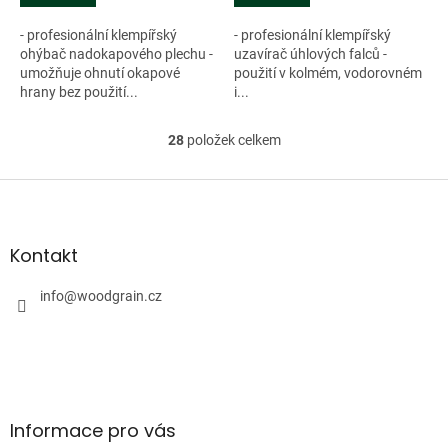
- profesionální klempířský
- profesionální klempířský
ohýbač nadokapového plechu -
uzavírač úhlových falců -
umožňuje ohnutí okapové
použití v kolmém, vodorovném
hrany bez použití...
i...
28
položek celkem
O
v
l
Z
á
á
d
p
a
a
Kontakt
c
t
í
í
info
@
woodgrain.cz
p
r
v
k
y
v
ý
Informace pro vás
p