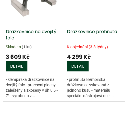
Drážkovnice na dvojitý
Drážkovnice prohnutá
falc
Skladem
(1 ks)
K objednání (3-8 týdny)
3 609 Kč
4 299 Kč
DETAIL
DETAIL
- klempířská drážkovnice na
- prohnutá klempířská
dvojitý falc - pracovní plochy
drážkovnice vykovaná z
zaleštěny a zkoseny v úhlu 5 -
jednoho kusu - materiálu
7° - vyrobeno z...
speciální nástrojová ocel...