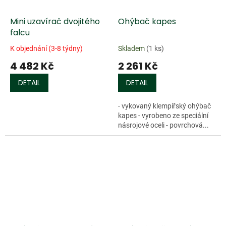
Mini uzavírač dvojitého
Ohýbač kapes
falcu
K objednání (3-8 týdny)
Skladem
(1 ks)
4 482 Kč
2 261 Kč
DETAIL
DETAIL
- vykovaný klempířský ohýbač
kapes - vyrobeno ze speciální
násrojové oceli - povrchová...