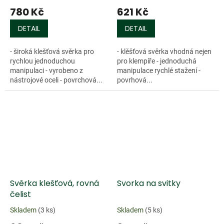
780 Kč
621 Kč
DETAIL
DETAIL
- široká klešťová svěrka pro
- klěšťová svěrka vhodná nejen
rychlou jednoduchou
pro klempíře - jednoduchá
manipulaci - vyrobeno z
manipulace rychlé stažení -
nástrojové oceli - povrchová...
povrhová...
Svěrka klešťová, rovná
Svorka na svitky
čelist
Skladem
(3 ks)
Skladem
(5 ks)