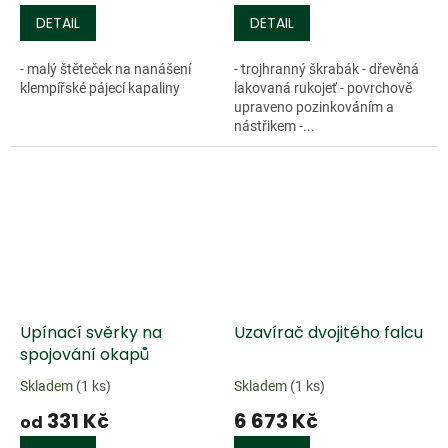
DETAIL
DETAIL
- malý štěteček na nanášení
- trojhranný škrabák - dřevěná
klempířské pájecí kapaliny
lakovaná rukojeť - povrchově
upraveno pozinkováním a
nástřikem -...
Upínací svěrky na
Uzavírač dvojitého falcu
spojování okapů
Skladem
(1 ks)
Skladem
(1 ks)
331 Kč
6 673 Kč
od