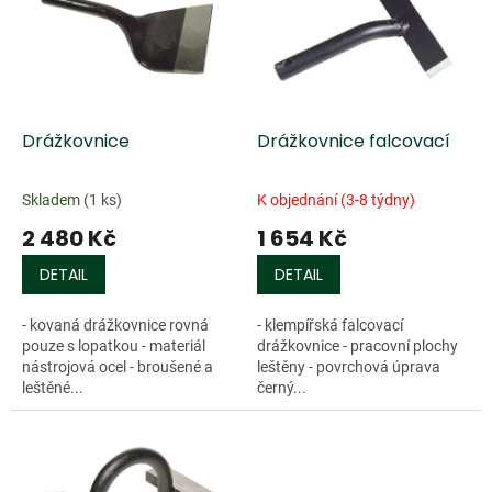
k
i
t
s
ů
p
r
o
d
Drážkovnice
Drážkovnice falcovací
u
k
Skladem
(1 ks)
K objednání (3-8 týdny)
t
2 480 Kč
1 654 Kč
ů
DETAIL
DETAIL
- kovaná drážkovnice rovná
- klempířská falcovací
pouze s lopatkou - materiál
drážkovnice - pracovní plochy
nástrojová ocel - broušené a
leštěny - povrchová úprava
leštěné...
černý...