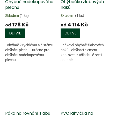
Ohýbač nadokapového
Ohýbačka žlabových
plechu
háků
Skladem
(1 ks)
Skladem
(1 ks)
178 Kč
4 114 Kč
od
od
DETAIL
DETAIL
- ohýbač k rychlému a čistému
- pákový ohýbač žlabových
ohýbání plechu - určeno pro
háků - ohýbací element
ohýbání nadokapovému
zhotoven z ušlechtilé oceli -
plechu,...
snadné...
Páka na rovnání žlabu
PVC lahvička na