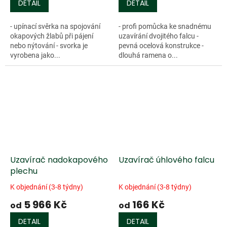
DETAIL
DETAIL
- upínací svěrka na spojování
- profi pomůcka ke snadnému
okapových žlabů při pájení
uzavírání dvojitého falcu -
nebo nýtování - svorka je
pevná ocelová konstrukce -
vyrobena jako...
dlouhá ramena o...
Uzavírač nadokapového
Uzavírač úhlového falcu
plechu
K objednání (3-8 týdny)
K objednání (3-8 týdny)
5 966 Kč
166 Kč
od
od
DETAIL
DETAIL