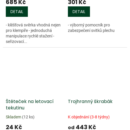
685 Kč
301 Kč
DETAIL
DETAIL
- klěšťová svěrka vhodná nejen
- výborný pomocník pro
pro klempíře - jednoduchá
zabezpečení svitků plechu
manipulace rychlé stažení -
seřizovací...
Doprodej
Štěteček na letovací
Trojhranný škrabák
tekutinu
Skladem
(12 ks)
K objednání (3-8 týdny)
24 Kč
443 Kč
od