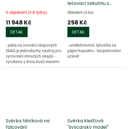
letovací tekutinu s
bezpeč. víčkem
K objednání (3-8 týdny)
Skladem
(4 ks)
11 948 Kč
258 Kč
DETAIL
DETAIL
- páka na rovnání okapových
- umělohmotná lahvička na
žlabů je jednoduchý nástroj pro
pájecí kapalinu - bezpečnostní
vyrovnání ohnutých okapů -
uzávěr
vyrobena z dvou kusů masívní
oceli - snadná manipulace s
možností přístupu jak shora
tak...
Svěrka hliníková na
Svěrka klešťová
falcování
"švýcarský model"