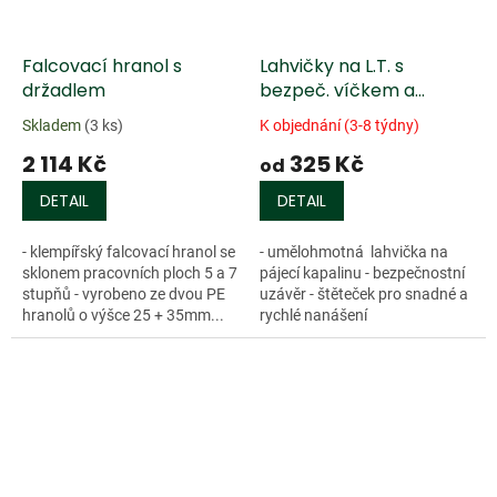
Falcovací hranol s
Lahvičky na L.T. s
držadlem
bezpeč. víčkem a
štětečkem
Skladem
(3 ks)
K objednání (3-8 týdny)
2 114 Kč
325 Kč
od
DETAIL
DETAIL
- klempířský falcovací hranol se
- umělohmotná lahvička na
sklonem pracovních ploch 5 a 7
pájecí kapalinu - bezpečnostní
stupňů - vyrobeno ze dvou PE
uzávěr - štěteček pro snadné a
hranolů o výšce 25 + 35mm...
rychlé nanášení