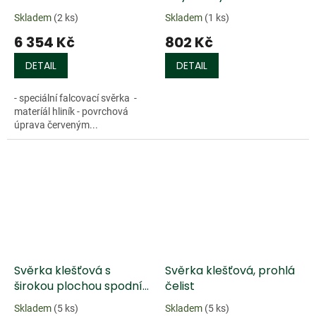
Skladem
(2 ks)
Skladem
(1 ks)
6 354 Kč
802 Kč
DETAIL
DETAIL
- speciální falcovací svěrka -
materíál hliník - povrchová
úprava červeným...
Svěrka klešťová s
Svěrka klešťová, prohlá
širokou plochou spodní
čelist
čelistí
Skladem
(5 ks)
Skladem
(5 ks)