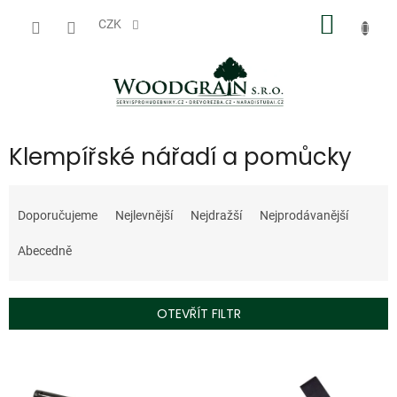
Přejít
NÁKUP
na
CZK
obsah
KOŠÍK
Klempířské nářadí a pomůcky
Ř
a
Doporučujeme
Nejlevnější
Nejdražší
Nejprodávanější
z
e
Abecedně
n
í
p
OTEVŘÍT FILTR
r
o
V
d
ý
u
p