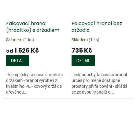
Falcovací hranol
Falcovací hranol bez
(hradítko) s držadlem
držadla
Skladem
(1 ks)
Skladem
(1 ks)
1 526 Kč
735 Kč
od
DETAIL
DETAIL
- klempířský falcovací hranol s
- jednoduchý falcovací hranol
držákem - hranol vyroben z
určen pro méně dostupné
kvalitního PE - kovový držák s
prostory při falcování - skládá
dřevěnou...
se ze dvou hranolů o...