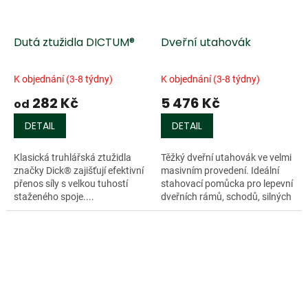
Dutá ztužidla DICTUM®
Dveřní utahovák
K objednání (3-8 týdny)
K objednání (3-8 týdny)
282 Kč
5 476 Kč
od
DETAIL
DETAIL
Klasická truhlářská ztužidla
Těžký dveřní utahovák ve velmi
značky Dick® zajišťují efektivní
masivním provedení. Ideální
přenos síly s velkou tuhostí
stahovací pomůcka pro lepevní
staženého spoje....
dveřních rámů, schodů, silných
desek. Trapézový závit,
možnost nastavení délky...