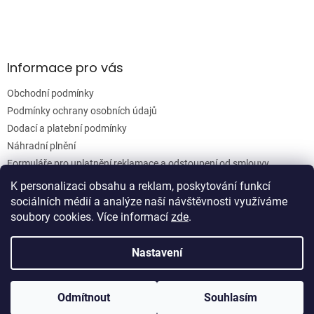
v
ý
p
i
s
Informace pro vás
u
Obchodní podmínky
Podmínky ochrany osobních údajů
Dodací a platební podmínky
Náhradní plnění
Formuláře pro uplatnění reklamace a odstoupení od smlouvy
Moje objednávka
K personalizaci obsahu a reklam, poskytování funkcí
sociálních médií a analýze naší návštěvnosti využíváme
soubory cookies. Více informací
zde
.
Vytvořil Shoptet
Nastavení
Copyright 2026
Woodgrain s.r.o.
. Všechna práva vyhrazena.
Odmítnout
Souhlasím
Upravit nastavení cookies