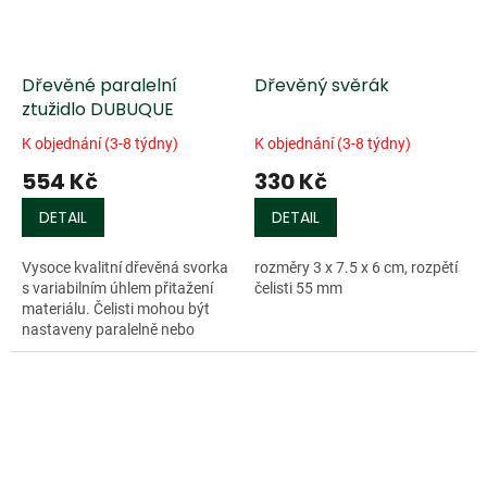
Dřevěné paralelní
Dřevěný svěrák
ztužidlo DUBUQUE
K objednání (3-8 týdny)
K objednání (3-8 týdny)
554 Kč
330 Kč
DETAIL
DETAIL
Vysoce kvalitní dřevěná svorka
rozměry 3 x 7.5 x 6 cm, rozpětí
s variabilním úhlem přitažení
čelisti 55 mm
materiálu. Čelisti mohou být
nastaveny paralelně nebo
pod...