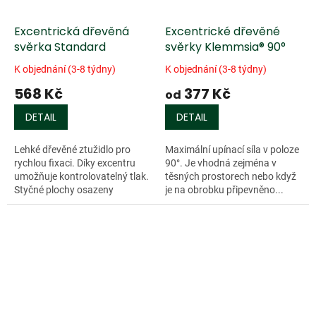
Excentrická dřevěná
Excentrické dřevěné
svěrka Standard
svěrky Klemmsia® 90°
K objednání (3-8 týdny)
K objednání (3-8 týdny)
568 Kč
377 Kč
od
DETAIL
DETAIL
Lehké dřevěné ztužidlo pro
Maximální upínací síla v poloze
rychlou fixaci. Díky excentru
90°. Je vhodná zejména v
umožňuje kontrolovatelný tlak.
těsných prostorech nebo když
Styčné plochy osazeny
je na obrobku připevněno...
korkovou vložkou, pozinkované
ocelové rameno, přítlačná
Doprodej
ramena...