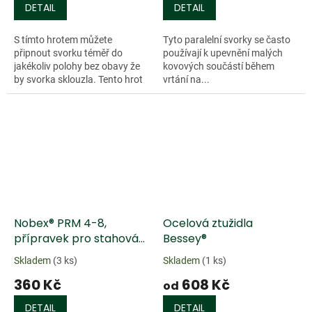
DETAIL
DETAIL
S tímto hrotem můžete
Tyto paralelní svorky se často
připnout svorku téměř do
používají k upevnění malých
jakékoliv polohy bez obavy že
kovových součástí během
by svorka sklouzla. Tento hrot
vrtání na...
je určený pro Svorku Piher
Clamp Maxi F-S a Svorku Piher
Doprodej
Clamp Maxi R-S.
Nobex® PRM 4-8,
Ocelová ztužidla
přípravek pro stahování
Bessey®
rámů ( pro 4 až 8 rohů )
Skladem
(3 ks)
Skladem
(1 ks)
360 Kč
608 Kč
od
DETAIL
DETAIL