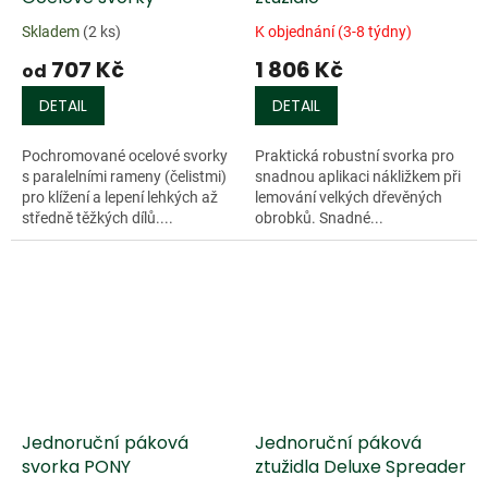
Skladem
(2 ks)
K objednání (3-8 týdny)
707 Kč
1 806 Kč
od
DETAIL
DETAIL
Pochromované ocelové svorky
Praktická robustní svorka pro
s paralelními rameny (čelistmi)
snadnou aplikaci nákližkem při
pro klížení a lepení lehkých až
lemování velkých dřevěných
středně těžkých dílů....
obrobků. Snadné...
Jednoruční páková
Jednoruční páková
svorka PONY
ztužidla Deluxe Spreader