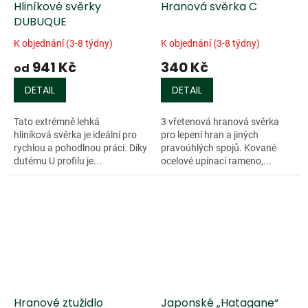
Hliníkové svěrky
Hranová svěrka C
DUBUQUE
K objednání (3-8 týdny)
K objednání (3-8 týdny)
941 Kč
340 Kč
od
DETAIL
DETAIL
Tato extrémně lehká
3 vřetenová hranová svěrka
hliníková svěrka je ideální pro
pro lepení hran a jiných
rychlou a pohodlnou práci. Díky
pravoúhlých spojů. Kované
dutému U profilu je...
ocelové upínací rameno,...
Hranové ztužidlo
Japonské „Hatagane“