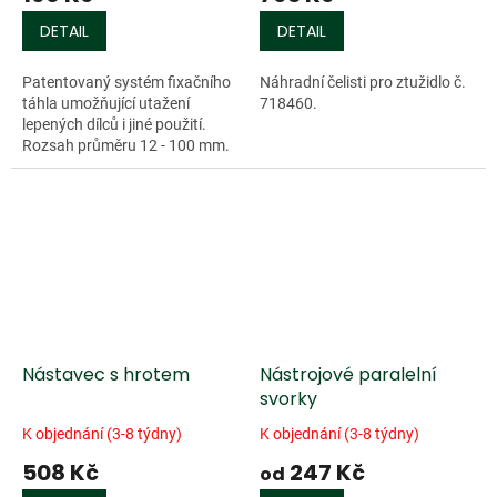
DETAIL
DETAIL
Patentovaný systém fixačního
Náhradní čelisti pro ztužidlo č.
táhla umožňující utažení
718460.
lepených dílců i jiné použití.
Rozsah průměru 12 - 100 mm.
Pro větší objekty je možné
svorky spojovat. Maximální
upínací...
Nástavec s hrotem
Nástrojové paralelní
svorky
K objednání (3-8 týdny)
K objednání (3-8 týdny)
508 Kč
247 Kč
od