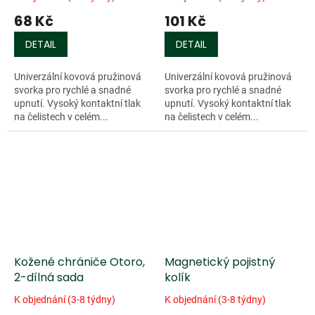
68 Kč
101 Kč
DETAIL
DETAIL
Univerzální kovová pružinová
Univerzální kovová pružinová
svorka pro rychlé a snadné
svorka pro rychlé a snadné
upnutí. Vysoký kontaktní tlak
upnutí. Vysoký kontaktní tlak
na čelistech v celém...
na čelistech v celém...
Kožené chrániče Otoro,
Magnetický pojistný
2-dílná sada
kolík
K objednání (3-8 týdny)
K objednání (3-8 týdny)