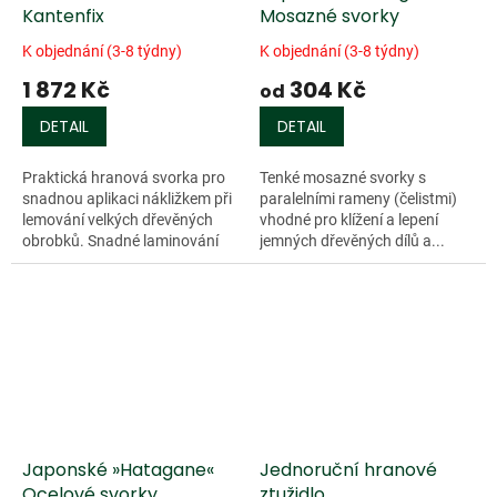
Kantenfix
Mosazné svorky
K objednání (3-8 týdny)
K objednání (3-8 týdny)
1 872 Kč
304 Kč
od
DETAIL
DETAIL
Praktická hranová svorka pro
Tenké mosazné svorky s
snadnou aplikaci nákližkem při
paralelními rameny (čelistmi)
lemování velkých dřevěných
vhodné pro klížení a lepení
obrobků. Snadné laminování
jemných dřevěných dílů a...
pomocí šablon jednoduše bez
pomoci druhých osob.
Neklouzavé...
Japonské »Hatagane«
Jednoruční hranové
Ocelové svorky
ztužidlo