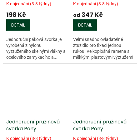
K objednání (3-8 týdny)
K objednání (3-8 týdny)
198 Kč
347 Kč
od
DETAIL
DETAIL
Jednoruční páková svorka je
Velmi snadno ovladatelné
vyrobená z nylonu
ztužidlo pro fixaci jednou
vyztuženého skelnými vlákny a
rukou. Velkoplošná ramena s
ocelového zamykacího a...
měkkými plastovými výztužemi
dokonale chrání fixovaný dílec.
Vyvíjený tlak je rovnoměrný a...
Jednoruční pružinová
Jednoruční pružinová
svorka Pony
svorka Pony
»Protection«
K objednání (3-8 týdny)
K objednání (3-8 týdny)