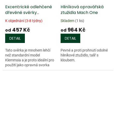
Excentrické odlehčené
Hliníková opravářská
dřevěné svěrky
ztužidla Mach One
Klemmsia®
K objednání (3-8 týdny)
Skladem
(1 ks)
457 Kč
964 Kč
od
od
DETAIL
DETAIL
Tato svěrka je mnohem lehčí
Pevné a proti prohnutí odolné
než standardní model
hliníkové ztužidlo, talíř s
Klemmsia a je proto ideální pro
kloubem.
použití jako opravná svorka
nebo pro výrobu...