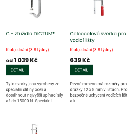
i
t
s
ů
p
r
o
d
C - ztužidla DICTUM®
Celoocelová svěrka pro
u
vodicí lišty
k
K objednání (3-8 týdny)
K objednání (3-8 týdny)
t
1 039 Kč
639 Kč
ů
od
DETAIL
DETAIL
Tyto svorky jsou vyrobeny ze
Pevné rameno má rozměry pro
speciální slitiny oceli a
drážky 12 x 8 mm v lištách. Pro
dosáhnout nejvyšší upínací síly
bezpečné uchycení vodících lišt
až do 15000 N. Speciální
a k...
ztužidlo umožňující díky své
konstrukci velmi vysoké
zatížení a...