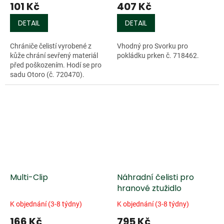
101 Kč
407 Kč
DETAIL
DETAIL
Chrániče čelistí vyrobené z
Vhodný pro Svorku pro
kůže chrání sevřený materiál
pokládku prken č. 718462.
před poškozením. Hodí se pro
sadu Otoro (č. 720470).
Multi-Clip
Náhradní čelisti pro
hranové ztužidlo
K objednání (3-8 týdny)
K objednání (3-8 týdny)
166 Kč
795 Kč