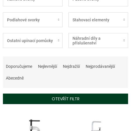
Podlahové svorky
Stahovací elementy
Náhradní díly a
Ostatní upínací pomůcky
příslušenství
Ř
a
Doporučujeme
Nejlevnější
Nejdražší
Nejprodávanější
z
e
Abecedně
n
í
p
OTEVŘÍT FILTR
r
o
V
d
ý
u
p
k