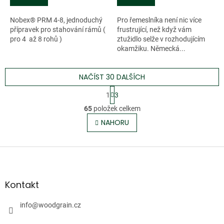
Nobex® PRM 4-8, jednoduchý
Pro řemeslníka není nic více
přípravek pro stahování rámů (
frustrující, než když vám
pro 4 až 8 rohů )
ztužidlo selže v rozhodujícím
okamžiku. Německá...
NAČÍST 30 DALŠÍCH
S
1
3
t
O
r
65
položek celkem
v
á
l
NAHORU
n
á
k
o
d
v
Z
a
á
c
á
n
í
p
í
p
a
Kontakt
r
t
v
í
info
@
woodgrain.cz
k
y