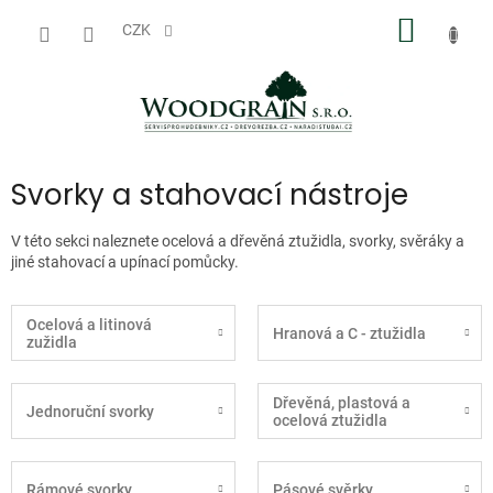
Přejít
NÁKUP
na
CZK
obsah
KOŠÍK
Svorky a stahovací nástroje
V této sekci naleznete ocelová a dřevěná ztužidla, svorky, svěráky a
jiné stahovací a upínací pomůcky.
Ocelová a litinová
Hranová a C - ztužidla
zužidla
Dřevěná, plastová a
Jednoruční svorky
ocelová ztužidla
Rámové svorky
Pásové svěrky