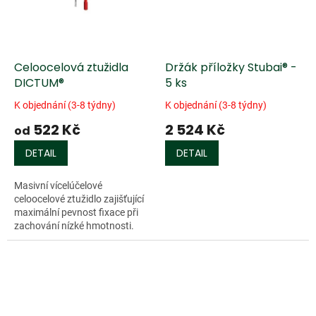
Celoocelová ztužidla
Držák příložky Stubai® -
DICTUM®
5 ks
K objednání (3-8 týdny)
K objednání (3-8 týdny)
522 Kč
2 524 Kč
od
DETAIL
DETAIL
Masivní vícelúčelové
celoocelové ztužidlo zajišťující
maximální pevnost fixace při
zachování nízké hmotnosti.
Poniklované rameno a
přítlačná plocha jsou
zhotoveny z jednoho kusu...