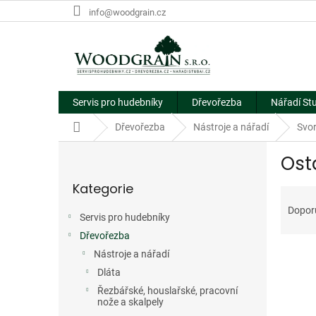
Přejít
info@woodgrain.cz
na
obsah
Servis pro hudebníky
Dřevořezba
Nářadí St
Domů
Dřevořezba
Nástroje a nářadí
Svor
P
Ost
o
Přeskočit
s
Kategorie
kategorie
Ř
t
a
r
Dopor
Servis pro hudebníky
z
a
e
Dřevořezba
n
V
n
n
Nástroje a nářadí
ý
í
í
Dláta
p
p
p
Řezbářské, houslařské, pracovní
i
r
a
nože a skalpely