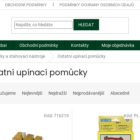
OBCHODNÍ PODMÍNKY
PODMÍNKY OCHRANY OSOBNÍCH ÚDAJŮ
HLEDAT
ubai
Obchodní podmínky
Kontakty
Moje objednávka
ky a stahovací nástroje
Ostatní upínací pomůcky
atní upínací pomůcky
učujeme
Nejlevnější
Nejdražší
Nejprodávanější
Abecedně
Kód:
716219
Kód:
PL
Doprodej