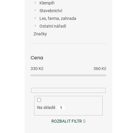
Klempíři
Stavebnictví
Les, farma, zahrada
Ostatní nářadí
Značky
Cena
330
Kč
360
Kč
Na skladě
1
ROZBALIT FILTR