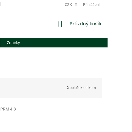
DODACÍ A PLATEBNÍ PODMÍNKY
CZK
NÁHRADNÍ PLNĚNÍ
Přihlášení
FORMUL
NÁKUPNÍ
Prázdný košík
KOŠÍK
Značky
2
položek celkem
-PRM 4-8