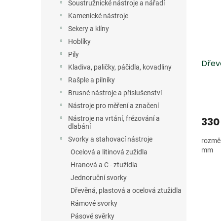
s
o
n
Soustružnické nástroje a nářadí
p
d
e
Kamenické nástroje
r
u
l
Sekery a klíny
o
k
d
t
Hoblíky
u
ů
Pily
Dřev
k
Kladiva, paličky, páčidla, kovadliny
t
Rašple a pilníky
ů
Brusné nástroje a příslušenství
Nástroje pro měření a značení
Nástroje na vrtání, frézování a
330
dlabání
Svorky a stahovací nástroje
rozměr
mm
Ocelová a litinová zužidla
Hranová a C - ztužidla
Jednoruční svorky
Dřevěná, plastová a ocelová ztužidla
Rámové svorky
Pásové svěrky