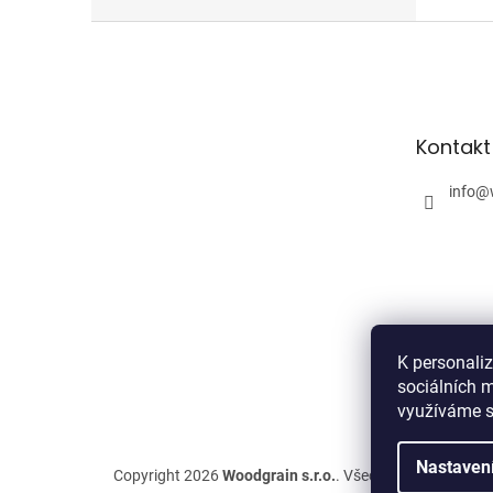
Z
á
p
a
t
Kontakt
í
info
@
K personali
sociálních m
využíváme s
Nastaven
Copyright 2026
Woodgrain s.r.o.
. Všechna práva vyhra