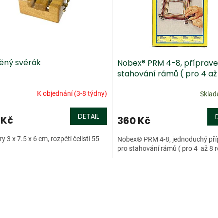
ěný svěrák
Nobex® PRM 4-8, příprave
stahování rámů ( pro 4 až
)
K objednání (3-8 týdny)
Skla
DETAIL
 Kč
360 Kč
y 3 x 7.5 x 6 cm, rozpětí čelisti 55
Nobex® PRM 4-8, jednoduchý pří
pro stahování rámů ( pro 4 až 8 r
O
v
l
á
d
a