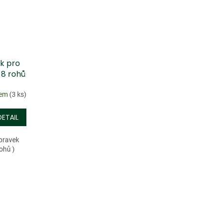
k pro
 8 rohů
dem
(3 ks)
DETAIL
pravek
ohů )