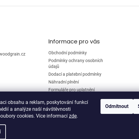
Informace pro vás
Obchodní podmínky
woodgrain.cz
Podmínky ochrany osobních
údajů
Dodací a platební podmínky
Náhradní plnění
Formuláře pro uplatnění
reklamace a odstoupení od
smlouvy
zaci obsahu a reklam, poskytování funkcí
Odmítnout
édií a analýze naší návštěvnosti
Moje objednávka
oubory cookies. Více informací
zde
.
í
zena.
Upravit nastavení cookies