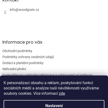
c
t
í
í
info
@
woodgrain.cz
p
r
v
k
y
v
ý
Informace pro vás
p
i
Obchodní podmínky
s
u
Podmínky ochrany osobních údajů
Dodací a platební podmínky
Náhradní plnění
Formuláře pro uplatnění reklamace a odstoupení od smlouvy
Moje objednávka
K personalizaci obsahu a reklam, poskytování funkcí
sociálních médií a analýze naší návštěvnosti využíváme
soubory cookies. Více informací
zde
.
Vytvořil Shoptet
Nastavení