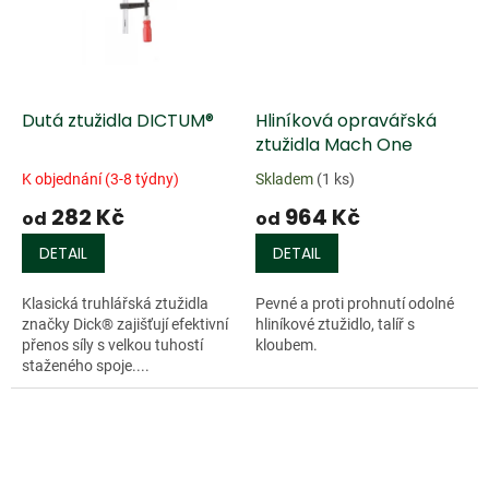
Dutá ztužidla DICTUM®
Hliníková opravářská
ztužidla Mach One
K objednání (3-8 týdny)
Skladem
(1 ks)
282 Kč
964 Kč
od
od
DETAIL
DETAIL
Klasická truhlářská ztužidla
Pevné a proti prohnutí odolné
značky Dick® zajišťují efektivní
hliníkové ztužidlo, talíř s
přenos síly s velkou tuhostí
kloubem.
staženého spoje....