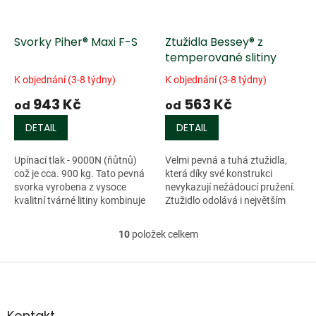
Svorky Piher® Maxi F-S
Ztužidla Bessey® z
temperované slitiny
K objednání (3-8 týdny)
K objednání (3-8 týdny)
943 Kč
563 Kč
od
od
DETAIL
DETAIL
Upínací tlak - 9000N (ňůtnů)
Velmi pevná a tuhá ztužidla,
což je cca. 900 kg. Tato pevná
která díky své konstrukci
svorka vyrobena z vysoce
nevykazují nežádoucí pružení.
kvalitní tvárné litiny kombinuje
Ztužidlo odolává i největším
extrémní výkon a vysokou
tlakům, vodicí tyč je rýhovaná
technickou specifikaci. Její...
pro větší odolnost proti...
10
položek celkem
O
v
l
Z
á
á
d
p
a
a
Kontakt