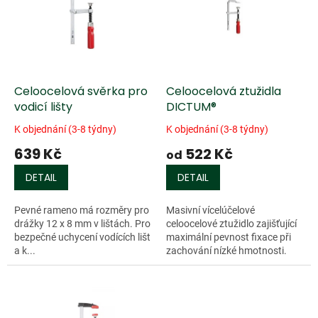
k
i
t
s
ů
p
r
o
d
Celoocelová svěrka pro
Celoocelová ztužidla
u
vodicí lišty
DICTUM®
k
K objednání (3-8 týdny)
K objednání (3-8 týdny)
t
639 Kč
522 Kč
ů
od
DETAIL
DETAIL
Pevné rameno má rozměry pro
Masivní vícelúčelové
drážky 12 x 8 mm v lištách. Pro
celoocelové ztužidlo zajišťující
bezpečné uchycení vodících lišt
maximální pevnost fixace při
a k...
zachování nízké hmotnosti.
Poniklované rameno a
přítlačná plocha jsou
Doprodej
zhotoveny z jednoho kusu...