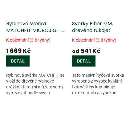
Rybinová svěrka
Svorky Piher MM,
MATCHFIT MICROJIG - 2
dřevěná rukojeť
ks.
K objednání (3-8 týdny)
K objednání (3-8 týdny)
1 669 Kč
541 Kč
od
DETAIL
DETAIL
Rybinová svěrka MATCHFIT se
Tato masivní tyčová svorka
vloží do dřevěné rybinové
vyrobená z vysoce kvalitní
drážky, kterou si můžete samy
tvárné litiny kombinuje
vyfrézovat podle svých
extrémní sílu a vysokou
potřeb...
technickou...