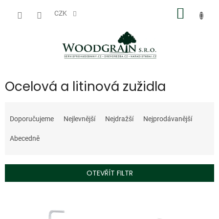
Přejít
NÁKUP
na
CZK
obsah
KOŠÍK
Ocelová a litinová zužidla
Ř
a
Doporučujeme
Nejlevnější
Nejdražší
Nejprodávanější
z
e
Abecedně
n
í
p
OTEVŘÍT FILTR
r
o
V
d
ý
u
p