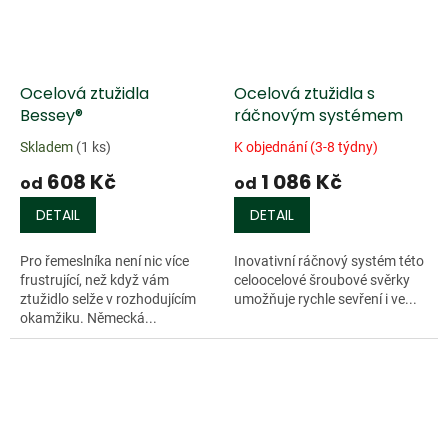
Ocelová ztužidla
Ocelová ztužidla s
Bessey®
ráčnovým systémem
Skladem
(1 ks)
K objednání (3-8 týdny)
608 Kč
1 086 Kč
od
od
DETAIL
DETAIL
Pro řemeslníka není nic více
Inovativní ráčnový systém této
frustrující, než když vám
celoocelové šroubové svěrky
ztužidlo selže v rozhodujícím
umožňuje rychle sevření i ve...
okamžiku. Německá...