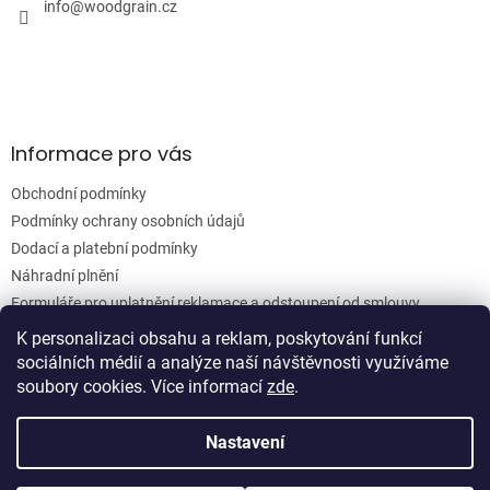
í
info
@
woodgrain.cz
p
r
v
k
y
v
ý
Informace pro vás
p
i
Obchodní podmínky
s
u
Podmínky ochrany osobních údajů
Dodací a platební podmínky
Náhradní plnění
Formuláře pro uplatnění reklamace a odstoupení od smlouvy
Moje objednávka
K personalizaci obsahu a reklam, poskytování funkcí
sociálních médií a analýze naší návštěvnosti využíváme
soubory cookies. Více informací
zde
.
Vytvořil Shoptet
Nastavení