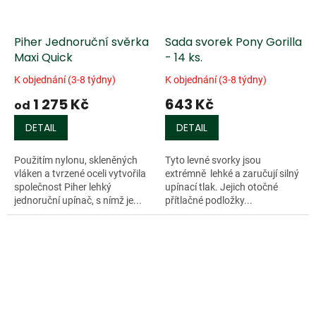
Piher Jednoruční svěrka
Sada svorek Pony Gorilla
Maxi Quick
- 14 ks.
K objednání (3-8 týdny)
K objednání (3-8 týdny)
1 275 Kč
643 Kč
od
DETAIL
DETAIL
Použitím nylonu, skleněných
Tyto levné svorky jsou
vláken a tvrzené oceli vytvořila
extrémně lehké a zaručují silný
společnost Piher lehký
upínací tlak. Jejich otočné
jednoruční upínač, s nímž je...
přítlačné podložky...