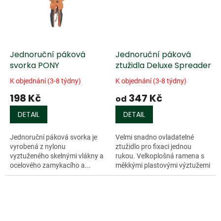
Jednoruční páková
Jednoruční páková
svorka PONY
ztužidla Deluxe Spreader
K objednání (3-8 týdny)
K objednání (3-8 týdny)
198 Kč
347 Kč
od
DETAIL
DETAIL
Jednoruční páková svorka je
Velmi snadno ovladatelné
vyrobená z nylonu
ztužidlo pro fixaci jednou
vyztuženého skelnými vlákny a
rukou. Velkoplošná ramena s
ocelového zamykacího a...
měkkými plastovými výztužemi
dokonale chrání fixovaný dílec.
Vyvíjený tlak je rovnoměrný a...