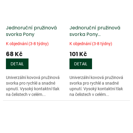
Jednoruční pružinová
Jednoruční pružinová
svorka Pony
svorka Pony
»Protection«
K objednání (3-8 týdny)
K objednání (3-8 týdny)
68 Kč
101 Kč
DETAIL
DETAIL
Univerzální kovová pružinová
Univerzální kovová pružinová
svorka pro rychlé a snadné
svorka pro rychlé a snadné
upnutí. Vysoký kontaktní tlak
upnutí. Vysoký kontaktní tlak
na čelistech v celém...
na čelistech v celém...