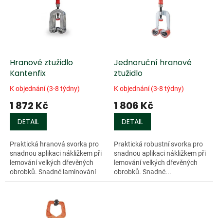
k
i
t
s
ů
p
r
o
d
Hranové ztužidlo
Jednoruční hranové
u
Kantenfix
ztužidlo
k
K objednání (3-8 týdny)
K objednání (3-8 týdny)
t
1 872 Kč
1 806 Kč
ů
DETAIL
DETAIL
Praktická hranová svorka pro
Praktická robustní svorka pro
snadnou aplikaci nákližkem při
snadnou aplikaci nákližkem při
lemování velkých dřevěných
lemování velkých dřevěných
obrobků. Snadné laminování
obrobků. Snadné...
pomocí šablon jednoduše bez
pomoci druhých osob.
Neklouzavé...