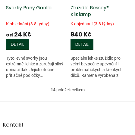
Svorky Pony Gorilla
Ztužidlo Bessey®
KliKlamp
K objednání (3-8 týdny)
K objednání (3-8 týdny)
24 Kč
940 Kč
od
DETAIL
DETAIL
Tyto levné svorky jsou
Speciální lehké ztužidlo pro
extrémně lehké a zaručují silný
velmi bezpečné upevnění i
upínací tlak. Jejich otočné
problematických a křehkých
přítlačné podložky...
dílců. Ramena vyrobena z
extrémně lehkého magnézia
(hořčíku), umožňují okamžitou
14
položek celkem
O
a snadnou...
v
l
Z
á
á
d
p
a
a
Kontakt
c
t
í