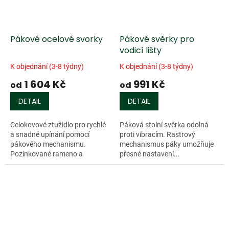
Pákové ocelové svorky
Pákové svěrky pro
vodicí lišty
K objednání (3-8 týdny)
K objednání (3-8 týdny)
1 604 Kč
991 Kč
od
od
DETAIL
DETAIL
Celokovové ztužidlo pro rychlé
Páková stolní svěrka odolná
a snadné upínání pomocí
proti vibracím. Rastrový
pákového mechanismu.
mechanismus páky umožňuje
Pozinkované rameno a
přesné nastavení...
přítlačná plocha jsou
zhotoveny z jednoho kusu
oceli. Páka je pokryta...