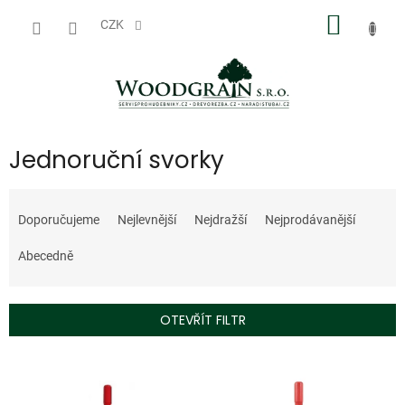
Přejít
NÁKUP
na
CZK
obsah
KOŠÍK
Jednoruční svorky
Ř
a
Doporučujeme
Nejlevnější
Nejdražší
Nejprodávanější
z
e
Abecedně
n
í
p
OTEVŘÍT FILTR
r
o
V
d
ý
u
p