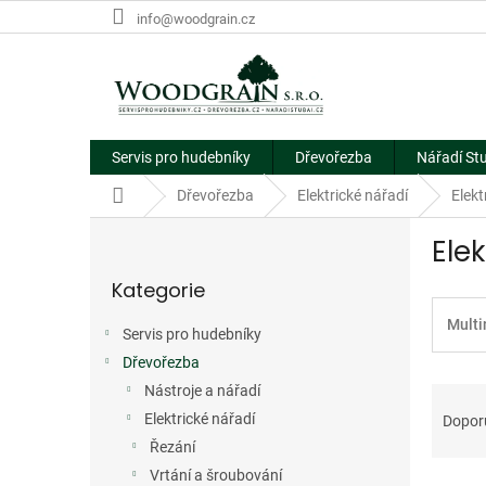
Přejít
info@woodgrain.cz
na
obsah
Servis pro hudebníky
Dřevořezba
Nářadí St
Domů
Dřevořezba
Elektrické nářadí
Elekt
P
Ele
o
Přeskočit
s
Kategorie
kategorie
t
r
Multi
Servis pro hudebníky
a
Dřevořezba
n
Ř
n
Nástroje a nářadí
a
í
Elektrické nářadí
Dopor
z
p
Řezání
e
a
Vrtání a šroubování