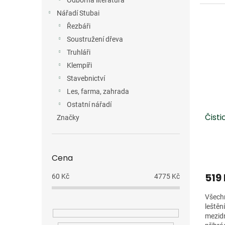
Odborná literatura
skle, v
Nářadí Stubai
Řezbáři
Soustružení dřeva
Truhláři
Klempíři
Stavebnictví
Les, farma, zahrada
Ostatní nářadí
Čisti
Značky
Cena
519
60
Kč
4775
Kč
Všechn
leštěn
mezidn