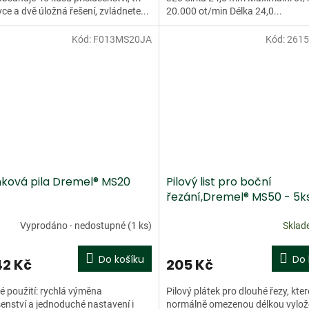
ce a dvě úložná řešení, zvládnete...
20.000 ot/min Délka 24,0...
Kód:
F013MS20JA
Kód:
261
Doprodej
nková pila Dremel® MS20
Pilový list pro boční
řezání,Dremel® MS50 - 5k
Vyprodáno - nedostupné
(1 ks)
Skla
Do košíku
Do 
42 Kč
205 Kč
 použití: rychlá výměna
Pilový plátek pro dlouhé řezy, kter
šenství a jednoduché nastavení i
normálně omezenou délkou vylož