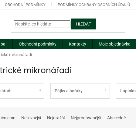
OBCHODNÍ PODMÍNKY
PODMÍNKY OCHRANY OSOBNÍCH ÚDAJŮ
HLEDAT
ubai
Obchodní podmínky
Kontakty
Moje objednávka
rické mikronářadí
ktrické mikronářadí
nářadí
Pájky a hořáky
Lupínko
učujeme
Nejlevnější
Nejdražší
Nejprodávanější
Abecedně