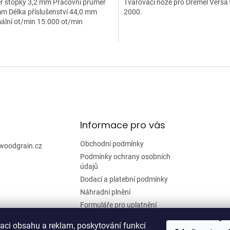
r stopky 3,2 mm Pracovní průměr
Tvarovací nože pro Dremel Versa
m Délka příslušenství 44,0 mm
2000.
ální ot/min 15.000 ot/min
O
v
l
á
d
a
c
í
Informace pro vás
p
r
Obchodní podmínky
woodgrain.cz
v
Podmínky ochrany osobních
k
údajů
y
Dodací a platební podmínky
v
ý
Náhradní plnění
p
Formuláře pro uplatnění
i
reklamace a odstoupení od
s
smlouvy
zaci obsahu a reklam, poskytování funkcí