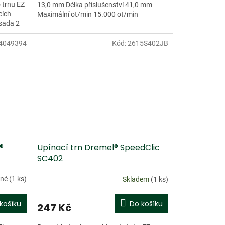
 trnu EZ
13,0 mm Délka příslušenství 41,0 mm
cích
Maximální ot/min 15.000 ot/min
sada 2
4049394
Kód:
2615S402JB
Doprodej
®
Upínací trn Dremel® SpeedClic
SC402
pné
(1 ks)
Skladem
(1 ks)
košíku
Do košíku
247 Kč