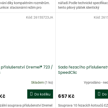
ování díky kompaktním rozměrům.
nářadí.Podle technické specifikac
funkce: stacionární režim pro
tento pilový plátek identický
u práci a manuální režim...
s univerzálním pilovým...
Kód:
2615S723JA
Kód:
261
dej
 příslušenství Dremel® 723 /
Sada řezacího příslušenst
s
SpeedClic
Skladem
(1 ks)
Vyprodáno - ne
Do košíku
Do 
 Kč
657 Kč
zální souprava příslušenství Dremel
Souprava 10 řezacích kotoučů EZ