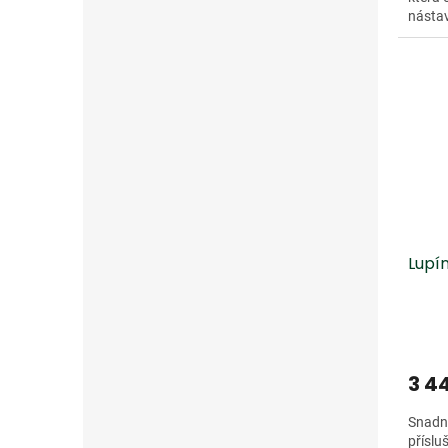
nástav
Lupí
3 4
Snadné
příslu