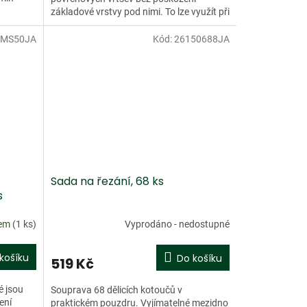
základové vrstvy pod nimi. To lze využít při
odjehlování,...
5MS50JA
Kód:
26150688JA
Sada na řezání, 68 ks
s
dem
(1 ks)
Vyprodáno - nedostupné
košíku
Do košíku
519 Kč
é jsou
Souprava 68 dělicích kotoučů v
ení
praktickém pouzdru. Vyjímatelné mezidno