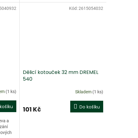
SpeedClic SC407
5040932
Kód:
2615054032
Doprodej
Dělicí kotouček 32 mm DREMEL
540
dem
(1 ks)
Skladem
(1 ks)
košíku
Do košíku
101 Kč
eva a
ezání
vových