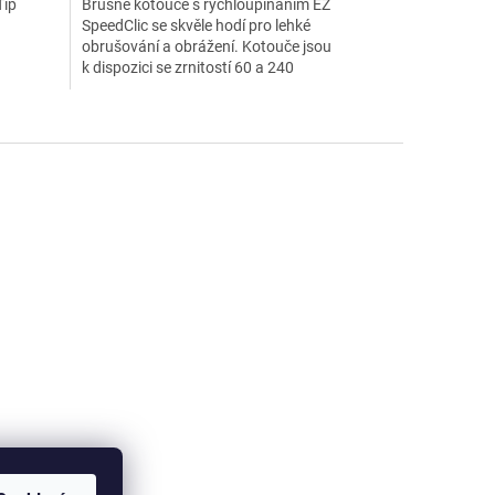
Tip
Brusné kotouče s rychloupínáním EZ
SpeedClic se skvěle hodí pro lehké
obrušování a obrážení. Kotouče jsou
k dispozici se zrnitostí 60 a 240
s průměrem...