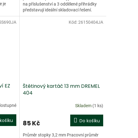
e je
na příslušenství a 3 oddělené přihrádky
představují ideální skladovací řešení.
Letáček s příklady použití...
5S690JA
Kód:
26150404JA
Doprodej
ví EZ
Štětinový kartáč 13 mm DREMEL
404
dostupné
Skladem
(1 ks)
košíku
Do košíku
85 Kč
Průměr stopky 3,2 mm Pracovní průměr