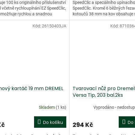
je 100 ks originálního příslušenství
SpeedClic a speciálního upínacího
 včetně rychloupínání EZ SpeedClic,
SpeedClic. Kromě 6 běžných řeza
umožňuje rychlou a snadnou
kotoučů 38 mm na kov obsahuje 
u...
speciální tenké řezací kotouče...
Kód:
26150403JA
Kód:
871036
dej
inový kartáč 19 mm DREMEL
Tvarovací nůž pro Dremel
Versa Tip, 203 bal.2ks
Skladem
(1 ks)
Vyprodáno - nedostu
Do košíku
Do 
Kč
294 Kč