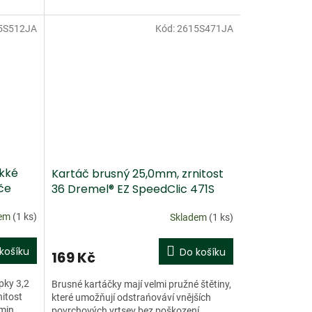
5S512JA
Kód:
2615S471JA
Doprodej
ěkké
Kartáč brusný 25,0mm, zrnitost
če
36 Dremel® EZ SpeedClic 471S
bal.1ks
dem
(1 ks)
Skladem
(1 ks)
košíku
Do košíku
169 Kč
pky 3,2
Brusné kartáčky mají velmi pružné štětiny,
itost
které umožňují odstrańováví vnějších
min
povrchových vrtsev bez poškození