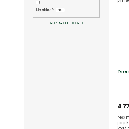
přihrá
řešení
Na skladě
15
ROZBALIT FILTR
Drem
4 7
Maxim
projek
která 