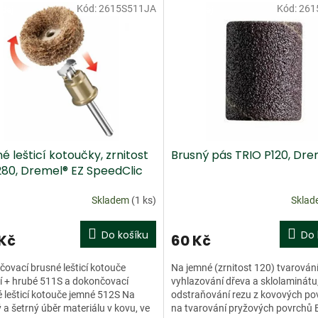
Kód:
2615S511JA
Kód:
261
dej
Doprodej
é lešticí kotoučky, zrnitost
Brusný pás TRIO P120, Dre
280, Dremel® EZ SpeedClic
bal.2ks
Skladem
(1 ks)
Skla
Do košíku
Do 
 Kč
60 Kč
ovací brusné lešticí kotouče
Na jemné (zrnitost 120) tvarování
í + hrubé 511S a dokončovací
vyhlazování dřeva a sklolaminátu
 lešticí kotouče jemné 512S Na
odstraňování rezu z kovových po
 a šetrný úběr materiálu v kovu, ve
na tvarování pryžových povrchů 