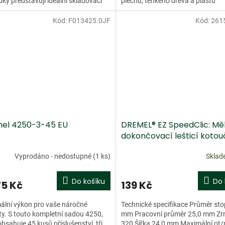
dky představují ideální skladovací
plechů, tenkého dřeva a plastu
. Letáček s...
Sklolaminátem vyztužené...
Kód:
F013425.0JF
Kód:
261
Doprodej
el 4250-3-45 EU
DREMEL® EZ SpeedClic: M
dokončovací lešticí kotou
zrnitost 320
Vyprodáno - nedostupné
(1 ks)
Skla
Do košíku
Do 
75 Kč
139 Kč
ální výkon pro vaše náročné
Technické specifikace Průměr sto
ty. S touto kompletní sadou 4250,
mm Pracovní průměr 25,0 mm Zrn
obsahuje 45 kusů příslušenství, tři
320 Šířka 24,0 mm Maximální ot/