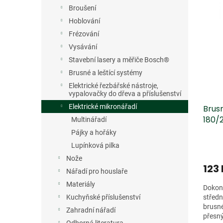
V
n
n
Dopro
Broušení
ý
í
e
p
p
Hoblování
l
i
r
Frézování
s
o
Vysávání
p
d
Stavební lasery a měřiče Bosch®
r
u
Brusné a leštící systémy
o
k
Elektrické řezbářské nástroje,
d
t
vypalovačky do dřeva a příslušenství
u
ů
Elektrické mikronářadí
Brusn
k
180/
t
Multinářadí
511S 
ů
Pájky a hořáky
Lupínková pilka
Nože
123
Nářadí pro houslaře
Materiály
Dokonč
Kuchyňské příslušenství
středn
brusné
Zahradní nářadí
přesný