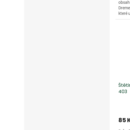
obsahu
Dremel
které 
výměn
Dopro
Štět
403
85 