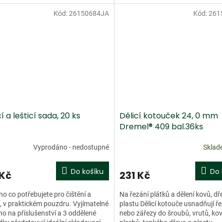
e dřevě a...
pásy se snadno vyměňují...
Kód:
26150684JA
Kód:
261
Doprodej
cí a lešticí sada, 20 ks
Dělicí kotouček 24, 0 mm
Dremel® 409 bal.36ks
Vyprodáno - nedostupné
Skla
Do košíku
Do 
 Kč
231 Kč
o co potřebujete pro čištění a
Na řezání plátků a dělení kovů, dř
í, v praktickém pouzdru. Vyjímatelné
plastu Dělicí kotouče usnadňují ř
o na příslušenství a 3 oddělené
nebo zářezy do šroubů, vrutů, ko