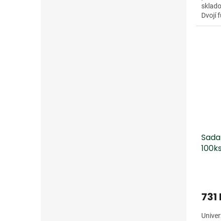
sklad
Dvojí 
přesno
Dopro
Sada
100k
731
Univer