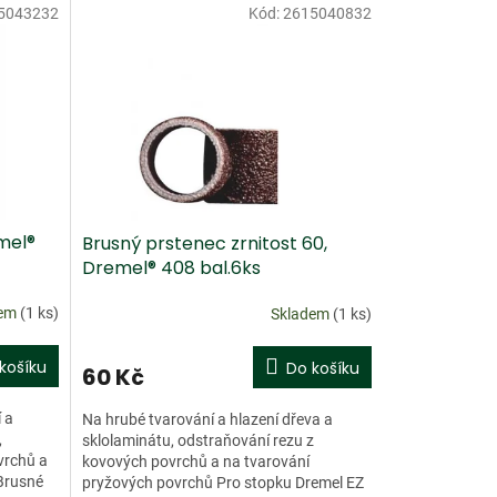
5043232
Kód:
2615040832
Doprodej
mel®
Brusný prstenec zrnitost 60,
Dremel® 408 bal.6ks
dem
(1 ks)
Skladem
(1 ks)
košíku
Do košíku
60 Kč
 a
Na hrubé tvarování a hlazení dřeva a
,
sklolaminátu, odstraňování rezu z
vrchů a
kovových povrchů a na tvarování
Brusné
pryžových povrchů Pro stopku Dremel EZ