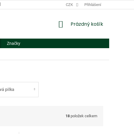
DODACÍ A PLATEBNÍ PODMÍNKY
CZK
NÁHRADNÍ PLNĚNÍ
Přihlášení
FORMUL
NÁKUPNÍ
Prázdný košík
KOŠÍK
Značky
vá pilka
18
položek celkem