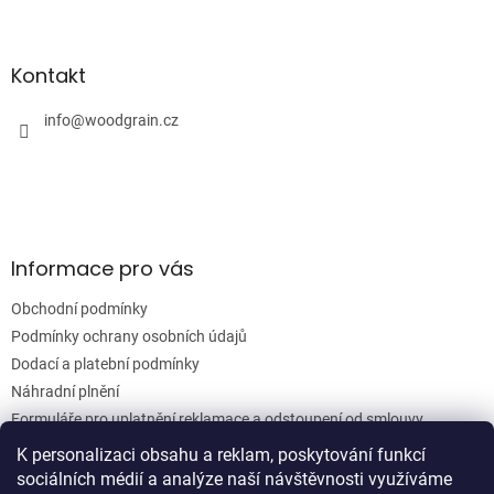
Z
á
á
d
p
a
a
Kontakt
c
t
í
í
info
@
woodgrain.cz
p
r
v
k
y
v
ý
Informace pro vás
p
i
Obchodní podmínky
s
u
Podmínky ochrany osobních údajů
Dodací a platební podmínky
Náhradní plnění
Formuláře pro uplatnění reklamace a odstoupení od smlouvy
Moje objednávka
K personalizaci obsahu a reklam, poskytování funkcí
sociálních médií a analýze naší návštěvnosti využíváme