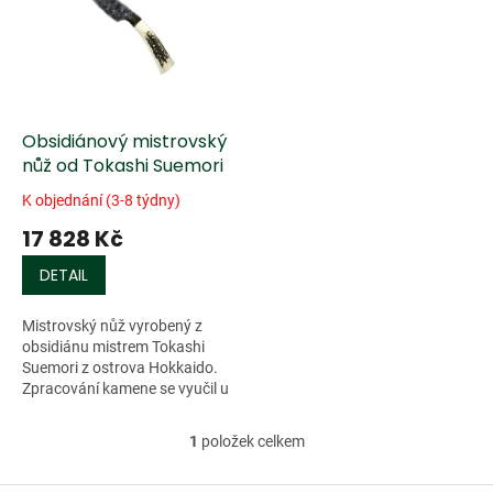
k
i
t
s
ů
p
r
o
d
Obsidiánový mistrovský
u
nůž od Tokashi Suemori
k
K objednání (3-8 týdny)
t
17 828 Kč
ů
DETAIL
Mistrovský nůž vyrobený z
obsidiánu mistrem Tokashi
Suemori z ostrova Hokkaido.
Zpracování kamene se vyučil u
původních obyvatel...
1
položek celkem
O
v
l