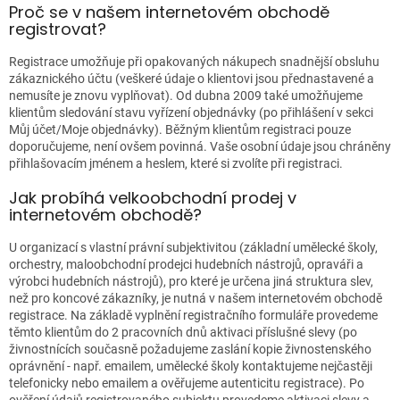
Proč se v našem internetovém obchodě
registrovat?
Registrace umožňuje při opakovaných nákupech snadnější obsluhu
zákaznického účtu (veškeré údaje o klientovi jsou přednastavené a
nemusíte je znovu vyplňovat). Od dubna 2009 také umožňujeme
klientům sledování stavu vyřízení objednávky (po přihlášení v sekci
Můj účet/Moje objednávky). Běžným klientům registraci pouze
doporučujeme, není ovšem povinná. Vaše osobní údaje jsou chráněny
přihlašovacím jménem a heslem, které si zvolíte při registraci.
Jak probíhá velkoobchodní prodej v
internetovém obchodě?
U organizací s vlastní právní subjektivitou (základní umělecké školy,
orchestry, maloobchodní prodejci hudebních nástrojů, opraváři a
výrobci hudebních nástrojů), pro které je určena jiná struktura slev,
než pro koncové zákazníky, je nutná v našem internetovém obchodě
registrace. Na základě vyplnění registračního formuláře provedeme
těmto klientům do 2 pracovních dnů aktivaci příslušné slevy (po
živnostnících současně požadujeme zaslání kopie živnostenského
oprávnění - např. emailem, umělecké školy kontaktujeme nejčastěji
telefonicky nebo emailem a ověřujeme autenticitu registrace). Po
ověření údajů registrovaného subjektu provedeme aktivaci slevy a