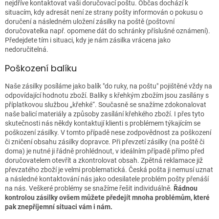
nejdříve kontaktovat vaši doručovací poštu. Občas dochází k
situacím, kdy adresát není ze strany pošty informován o pokusu o
doručení a následném uložení zásilky na poště (poštovní
doručovatelka např. opomene dát do schránky příslušné oznámení).
Předejdete tím i situaci, kdy je nám zásilka vrácena jako
nedoručitelná.
Poškození balíku
Naše zásilky posíláme jako balík "do ruky, na poštu" pojištěné vždy na
odpovídající hodnotu zboží. Balíky s křehkým zbožím jsou zasílány s
příplatkovou službou „křehké“. Současně se snažíme zdokonalovat
naše balicí materiály a způsoby zasílání křehkého zboží. I přes tyto
skutečnosti nás někdy kontaktují klienti s problémem týkajícím se
poškození zásilky. V tomto případě nese zodpovědnost za poškození
či zničení obsahu zásilky dopravce. Při převzetí zásilky (na poště či
doma) je nutné ji řádně prohlédnout, v ideálním případě přímo před
doručovatelem otevřít a zkontrolovat obsah. Zpětná reklamace již
převzatého zboží je velmi problematická. Česká pošta ji nemusí uznat
a následné kontaktování nás jako odesilatele problém pošty přenáší
na nás. Veškeré problémy se snažíme řešit individuálně.
Řádnou
kontrolou zásilky ovšem můžete předejít mnoha problémům, které
pak znepříjemní situaci vám i nám.