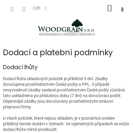
Přejít
NÁKUP
na
CZK
obsah
KOŠÍK
Dodací a platební podmínky
Dodací
lhůty
Dodací lhůta skladových položek je přibližně 5 dní. Zásilky
doručujeme prostřednictvím České pošty a PPL. V případě
nevyzvednutí zásilky zaslané prostřednictvím České pošty zůstává
tato uskladněna po příslušnou dobu (7 dní) na doručovací poště.
Objemnější zásilky jsou doručovány prostřednictvím smluvní
přepravní firmy.
U všech položek, které nejsou skladem, je v poznámce uveden
přibližný termín dodání v týdnech. Ve výjimečných případech se může
dodací lhůta mírně prodloužit.