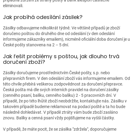
eliminovali.
Jak probíhá odesílání zásilek?
Zásilky odbavujeme několikrát týdně. Ve většině případů je zboží
doručeno poštou do druhého dne od odeslání (v den odeslání
informujeme zákazníky emailem), nicméně oficiální doba doručení je u
České pošty stanovena na 2 – 5 dní.
Jak řešit problémy s poštou, jak dlouho trvá
doručení zboží?
Zásilky doručujeme prostřednictvím České pošty, s.p. nebo
přepravních firem. V den odeslání zboží vás informujeme emailem. Od
této chvíle přebírá veškerou zodpovědnost za doručení přepravce.
Česká pošta má dle svých interních pravidel na doručení zásilky
(cenného psaní, balíku, cenného balíku) 2 - 5 pracovních dní. V
případě, že po této lhůtě zboží neobdržíte, kontaktujte nás. Zásilku v
takovém případě budeme reklamovat na podací poště a ta ho bude
následně dohledávat. V případě ztráty vám bude zboží zasláno
znovu. Balíky a cenná psaní vždy pojišťujeme na vyšší částky.
V případě, že máte pocit, že se zásilka "zdržela", doporučujeme