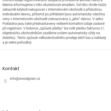
klienta informujeme o této skutečnosti emailem. Od této chvíle může
zákazník kdykoli nakupovat v internetovém obchodě s příslušnou
individuální slevou, přičemž po přihlášení jsou automaticky všechny
ceny v internetovém obchodě zobrazovány s „jeho“ slevou. V sekci
Pokladna jsou také přednastaveny veškeré kontaktní údaje zadané
při registraci. V kolonce „způsob platby“ lze volit platbu fakturou (1.
objednávku obchodníkům zasíláme ovšem automaticky vždy na
dobírku). Tento způsob velkoobchodního prodeje šetří čas a náklady
a je velmi pohodlný.
Z
á
p
a
Kontakt
t
í
info
@
woodgrain.cz