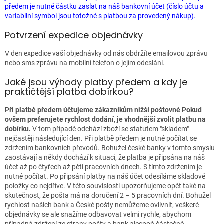
předem je nutné částku zaslat na náš bankovní účet (číslo účtu a
variabilní symbol jsou totožné s platbou za provedený nákup).
Potvrzení expedice objednávky
V den expedice vaší objednávky od nás obdržíte emailovou zprávu
nebo sms zprávu na mobilní telefon o jejím odesláni.
Jaké jsou výhody platby předem a kdy je
praktičtější platba dobírkou?
Při platbě předem účtujeme zákazníkům nižší poštovné
Pokud
ovšem preferujete rychlost dodání, je vhodnější zvolit platbu na
dobírku.
V tom případě odchází zboží se statutem "skladem"
nejčastěji následující den. Při platbě předem je nutné počítat se
zdržením bankovních převodů. Bohužel české banky v tomto smyslu
zaostávají a někdy dochází k situaci, že platba je připsána na náš
účet až po čtyřech až pěti pracovních dnech. S tímto zdržením je
nutné počítat. Po připsání platby na náš účet odesíláme skladové
položky co nejdříve. V této souvislosti upozorňujeme opět také na
skutečnost, že pošta má na doručení 2 – 5 pracovních dní. Bohužel
rychlost našich bank a České pošty nemůžeme ovlivnit, veškeré
objednávky se ale snažíme odbavovat velmi rychle, abychom
případná zdržení ze strany pošty a bank alespoň částečně