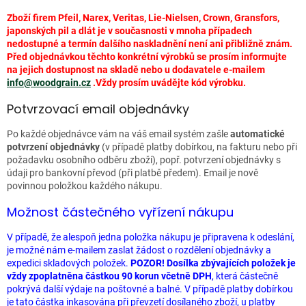
Zboží firem Pfeil, Narex, Veritas, Lie-Nielsen, Crown, Gransfors,
japonských pil a dlát je v současnosti v mnoha případech
nedostupné a termín dalšího naskladnění není ani přibližně znám.
Před objednávkou těchto konkrétní výrobků se prosím informujte
na jejich dostupnost na skladě nebo u dodavatele e-mailem
info@woodgrain.cz
.Vždy prosím uvádějte kód výrobku.
Potvrzovací email objednávky
Po každé objednávce vám na váš email systém zašle
automatické
potvrzení objednávky
(v případě platby dobírkou, na fakturu nebo při
požadavku osobního odběru zboží), popř. potvrzení objednávky s
údaji pro bankovní převod (při platbě předem). Email je nově
povinnou položkou každého nákupu.
Možnost částečného vyřízení nákupu
V případě, že alespoň jedna položka nákupu je připravena k odeslání,
je možné nám e-mailem zaslat žádost o rozdělení objednávky a
expedici skladových položek.
POZOR! Dosílka zbývajících položek je
vždy zpoplatněna částkou 90 korun včetně DPH
, která částečně
pokrývá další výdaje na poštovné a balné. V případě platby dobírkou
je tato částka inkasována při převzetí dosílaného zboží, u platby