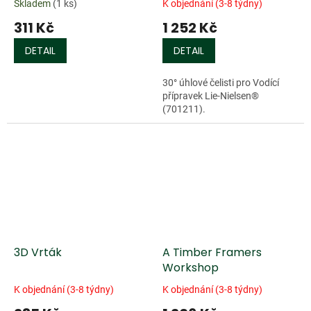
Skladem
(1 ks)
K objednání (3-8 týdny)
311 Kč
1 252 Kč
DETAIL
DETAIL
30° úhlové čelisti pro Vodící
přípravek Lie-Nielsen®
(701211).
3D Vrták
A Timber Framers
Workshop
K objednání (3-8 týdny)
K objednání (3-8 týdny)