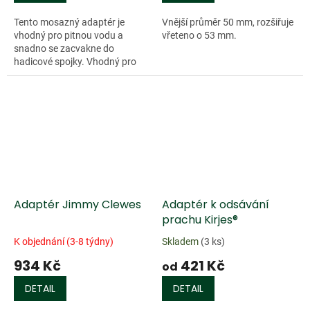
Tento mosazný adaptér je
Vnější průměr 50 mm, rozšiřuje
vhodný pro pitnou vodu a
vřeteno o 53 mm.
snadno se zacvakne do
hadicové spojky. Vhodný pro
kohoutky s vnějším...
Doprodej
Adaptér Jimmy Clewes
Adaptér k odsávání
prachu Kirjes®
K objednání (3-8 týdny)
Skladem
(3 ks)
934 Kč
421 Kč
od
DETAIL
DETAIL