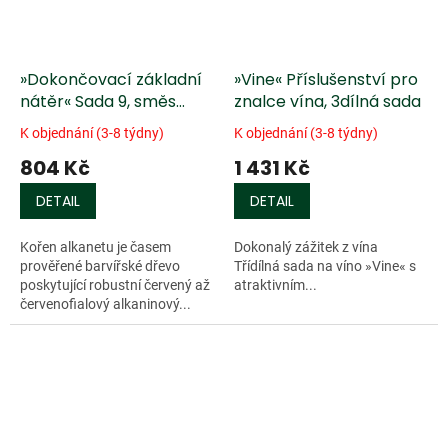
»Dokončovací základní
»Vine« Příslušenství pro
nátěr« Sada 9, směs
znalce vína, 3dílná sada
alkanetu a lněného oleje
K objednání (3-8 týdny)
K objednání (3-8 týdny)
804 Kč
1 431 Kč
DETAIL
DETAIL
Kořen alkanetu je časem
Dokonalý zážitek z vína
prověřené barvířské dřevo
Třídílná sada na víno »Vine« s
poskytující robustní červený až
atraktivním...
červenofialový alkaninový...
Doprodej
Doprodej