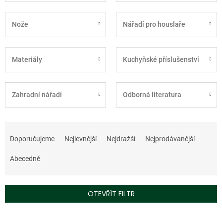
Nože
Nářadí pro houslaře
Materiály
Kuchyňské příslušenství
Zahradní nářadí
Odborná literatura
Ř
a
Doporučujeme
Nejlevnější
Nejdražší
Nejprodávanější
z
e
Abecedně
n
í
p
OTEVŘÍT FILTR
r
o
V