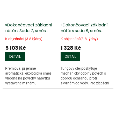
»Dokončovací základní
»Dokončovací základní
nátěr« Sada 7, směs
nátěr« sada 8, směs
propolisového oleje
benzoinu a tungového
K objednání (3-8 týdny)
K objednání (3-8 týdny)
oleje
5 103 Kč
1 328 Kč
DETAIL
DETAIL
Prémiová, příjemně
Tungový olej poskytuje
aromatická, ekologická směs
mechanicky odolný povrch s
vhodná na povrchy nábytku
dobrou ochranou proti
vystavené mírnému...
skvrnám od vody. Pro zlepšení
roztíratelnosti tohoto...