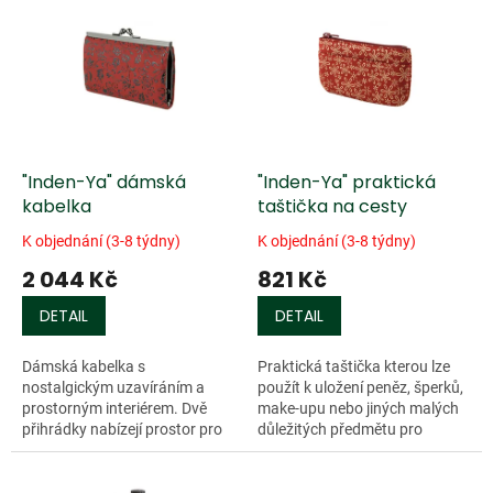
d
ý
u
p
k
i
t
s
ů
p
r
o
d
"Inden-Ya" dámská
"Inden-Ya" praktická
u
kabelka
taštička na cesty
k
K objednání (3-8 týdny)
K objednání (3-8 týdny)
t
2 044 Kč
821 Kč
ů
DETAIL
DETAIL
Dámská kabelka s
Praktická taštička kterou lze
nostalgickým uzavíráním a
použít k uložení peněz, šperků,
prostorným interiérem. Dvě
make-upu nebo jiných malých
přihrádky nabízejí prostor pro
důležitých předmětu pro
uložení mincí a bankovek a
každodenní použití. Materiál
uprostřed je kapsa na zip která
jelenice. Taštička je zdobená...
pojme až tři...