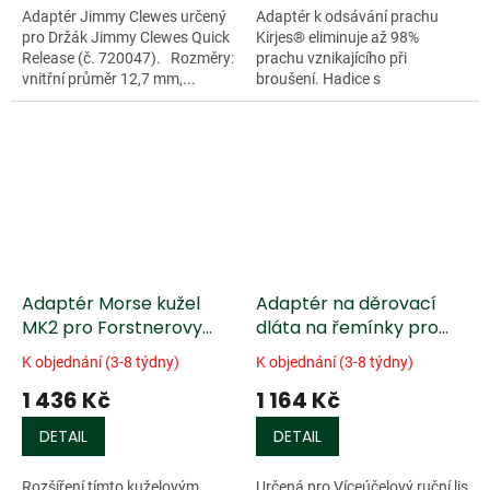
Adaptér Jimmy Clewes určený
Adaptér k odsávání prachu
pro Držák Jimmy Clewes Quick
Kirjes® eliminuje až 98%
Release (č. 720047). Rozměry:
prachu vznikajícího při
vnitřní průměr 12,7 mm,...
broušení. Hadice s
polykarbonátovou posuvnou
hlavicí umožňuje ideálně
nastavit odsávání.
Polykarbonát...
Adaptér Morse kužel
Adaptér na děrovací
MK2 pro Forstnerovy
dláta na řemínky pro
vrtáky Fisch®
víceúčelový ruční lis na
K objednání (3-8 týdny)
K objednání (3-8 týdny)
kůži Craftplus
1 436 Kč
1 164 Kč
DETAIL
DETAIL
Rozšíření tímto kuželovým
Určená pro Víceúčelový ruční lis