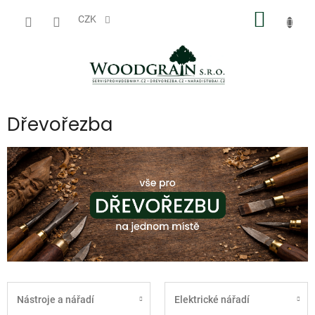
Přejít
NÁKUP
na
CZK
obsah
KOŠÍK
Dřevořezba
Nástroje a nářadí
Elektrické nářadí