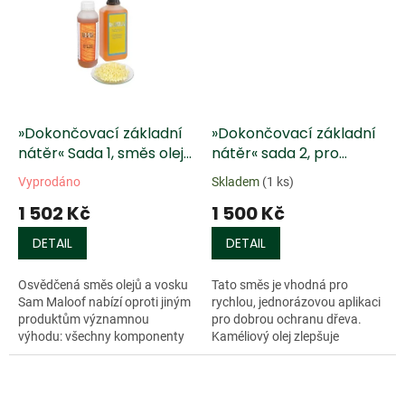
»Dokončovací základní
»Dokončovací základní
nátěr« Sada 1, směs oleje
nátěr« sada 2, pro
a vosku Sam Maloof
soustružené předměty
Vyprodáno
Skladem
(1 ks)
1 502 Kč
1 500 Kč
DETAIL
DETAIL
Osvědčená směs olejů a vosku
Tato směs je vhodná pro
Sam Maloof nabízí oproti jiným
rychlou, jednorázovou aplikaci
produktům významnou
pro dobrou ochranu dřeva.
výhodu: všechny komponenty
Kaméliový olej zlepšuje
jsou čistě přírodní a vhodné i
penetrační vlastnosti...
pro dětské hračky. Poměr...