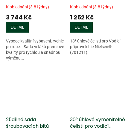
Fisch a bitů
přípravek Lie-Nielsen®
K objednání (3-8 týdny)
K objednání (3-8 týdny)
3 744 Kč
1 252 Kč
DETAIL
DETAIL
Vysoce kvalitní vybavení, rychle
18° úhlové čelisti pro Vodící
po ruce. Sada vrtáků prémiové
přípravek Lie-Nielsen®
kvality pro rychlou a snadnou
(701211).
výměnu...
Doprodej
25dílná sada
30° úhlové vyměnitelné
šroubovacích bitů
čelisti pro vodící
přípravek Lie-Nielsen®