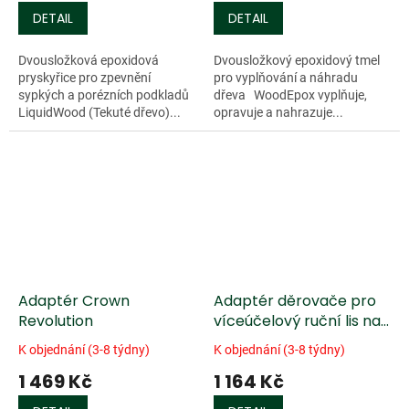
DETAIL
DETAIL
Dvousložková epoxidová
Dvousložkový epoxidový tmel
pryskyřice pro zpevnění
pro vyplňování a náhradu
sypkých a porézních podkladů
dřeva WoodEpox vyplňuje,
LiquidWood (Tekuté dřevo)...
opravuje a nahrazuje...
Adaptér Crown
Adaptér děrovače pro
Revolution
víceúčelový ruční lis na
kůži Craftplus
K objednání (3-8 týdny)
K objednání (3-8 týdny)
1 469 Kč
1 164 Kč