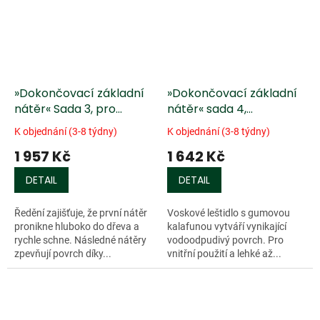
»Dokončovací základní
»Dokončovací základní
nátěr« Sada 3, pro
nátěr« sada 4,
nábytek
vodoodpudivé voskové
K objednání (3-8 týdny)
K objednání (3-8 týdny)
leštidlo
1 957 Kč
1 642 Kč
DETAIL
DETAIL
Ředění zajišťuje, že první nátěr
Voskové leštidlo s gumovou
pronikne hluboko do dřeva a
kalafunou vytváří vynikající
rychle schne. Následné nátěry
vodoodpudivý povrch. Pro
zpevňují povrch díky...
vnitřní použití a lehké až...