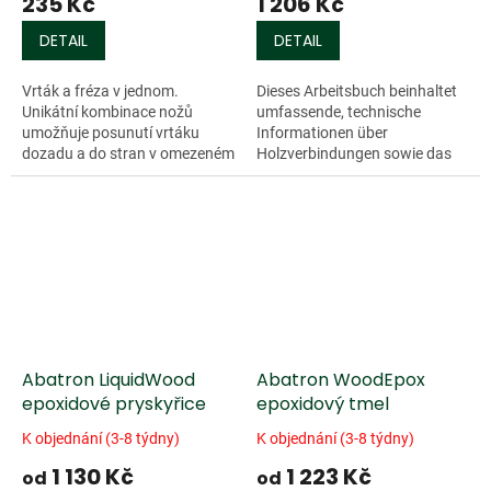
235 Kč
1 206 Kč
DETAIL
DETAIL
Vrták a fréza v jednom.
Dieses Arbeitsbuch beinhaltet
Unikátní kombinace nožů
umfassende, technische
umožňuje posunutí vrtáku
Informationen über
dozadu a do stran v omezeném
Holzverbindungen sowie das
rozsahu. Vrták je stabilizován
Design und die Konstruktion
středicím hrotem a dvěma
von traditionellen Holzbauten.
hlavními řeznými...
Mit mehr als 500...
Abatron LiquidWood
Abatron WoodEpox
epoxidové pryskyřice
epoxidový tmel
K objednání (3-8 týdny)
K objednání (3-8 týdny)
1 130 Kč
1 223 Kč
od
od