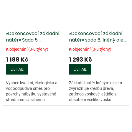
»Dokončovací základní
»Dokončovací základní
nátěr« Sada 5,
nátěr« sada 6, lněný olej
vodoodpudivý lak
voskové leštidlo
K objednání (3-8 týdny)
K objednání (3-8 týdny)
1 188 Kč
1 293 Kč
DETAIL
DETAIL
Vysoce kvalitní, ekologická a
Základní nátěr lněným olejem
vodoodpudivá směs pro
zvýrazňuje kresbu dřeva,
povrchy nábytku vystavené
zatímco voskové leštidlo s
střednímu až silnému
obsahem včelího vosku...
opotřebení....