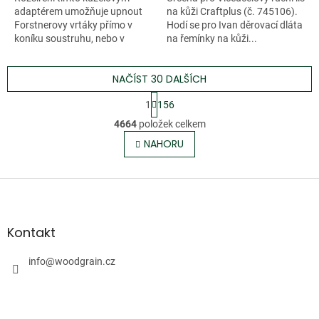
adaptérem umožňuje upnout
na kůži Craftplus (č. 745106).
Forstnerovy vrtáky přímo v
Hodí se pro Ivan děrovací dláta
koníku soustruhu, nebo v
na řemínky na kůži...
hlavě...
NAČÍST 30 DALŠÍCH
S
1
156
t
O
r
4664
položek celkem
v
á
l
NAHORU
n
á
k
o
d
v
Z
a
á
c
á
n
í
p
í
p
a
Kontakt
r
t
v
í
info
@
woodgrain.cz
k
y
v
ý