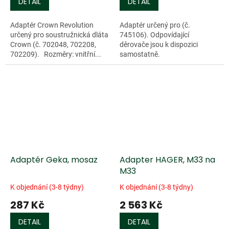
DETAIL
DETAIL
Adaptér Crown Revolution
Adaptér určený pro (č.
určený pro soustružnická dláta
745106). Odpovídající
Crown (č. 702048, 702208,
děrovače jsou k dispozici
702209). Rozměry: vnitřní...
samostatně.
Video: Craftplus® Leather...
Adaptér Geka, mosaz
Adapter HAGER, M33 na
M33
K objednání (3-8 týdny)
K objednání (3-8 týdny)
287 Kč
2 563 Kč
DETAIL
DETAIL