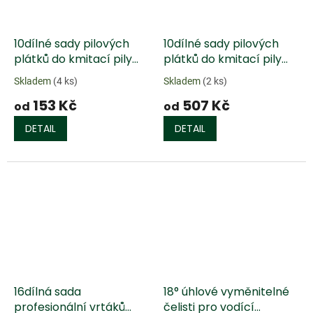
10dílné sady pilových
10dílné sady pilových
plátků do kmitací pily
plátků do kmitací pily
(jednovačková stopka)
Robust Line
Skladem
(4 ks)
Skladem
(2 ks)
(jednovačková stopka)
153 Kč
507 Kč
od
od
DETAIL
DETAIL
16dílná sada
18° úhlové vyměnitelné
profesionální vrtáků
čelisti pro vodící