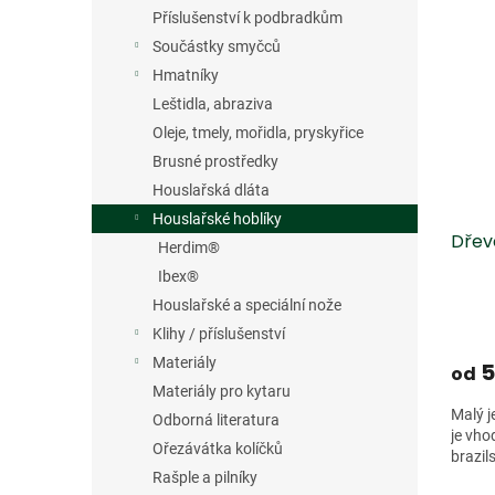
V
n
n
Příslušenství k podbradkům
ý
í
e
p
p
Součástky smyčců
l
i
r
Hmatníky
s
o
Leštidla, abraziva
p
d
Oleje, tmely, mořidla, pryskyřice
r
u
Brusné prostředky
o
k
Houslařská dláta
d
t
u
ů
Houslařské hoblíky
Dřev
k
Herdim®
t
Ibex®
ů
Houslařské a speciální nože
Klihy / příslušenství
Materiály
5
od
Materiály pro kytaru
Malý j
Odborná literatura
je vho
Ořezávátka kolíčků
brazils
Rašple a pilníky