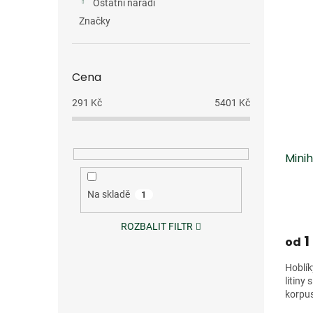
Ostatní nářadí
Značky
Cena
291
Kč
5401
Kč
Minih
Na skladě
1
ROZBALIT FILTR
1
od
Hoblík
litiny
korpus