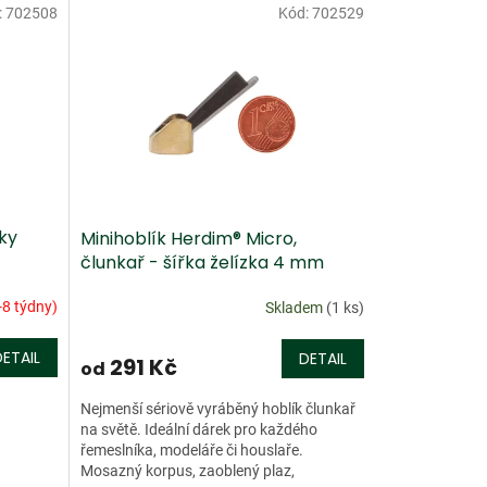
:
702508
Kód:
702529
ky
Minihoblík Herdim® Micro,
člunkař - šířka želízka 4 mm
-8 týdny)
Skladem
(1 ks)
DETAIL
DETAIL
291 Kč
od
Nejmenší sériově vyráběný hoblík člunkař
na světě. Ideální dárek pro každého
řemeslníka, modeláře či houslaře.
Mosazný korpus, zaoblený plaz,