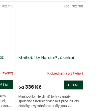
palisandrový klínek (ebenové...
:
702715
Kód:
702700
az
Minihoblíky Herdim® , člunkař
-8 týdny)
K objednání (3-8 týdny)
DETAIL
DETAIL
336 Kč
od
usem
Minihoblíky Herdim® byly vyvinuty
eli,
společně s houslaři více než před 20 lety.
baven...
Hoblíky a výrobní materiály jsou v...