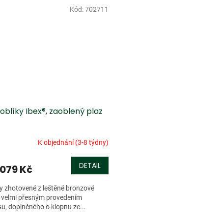
Kód:
702711
oblíky Ibex®, zaoblený plaz
K objednání (3-8 týdny)
DETAIL
 079 Kč
y zhotovené z leštěné bronzové
 s velmi přesným provedením
u, doplněného o klopnu ze...