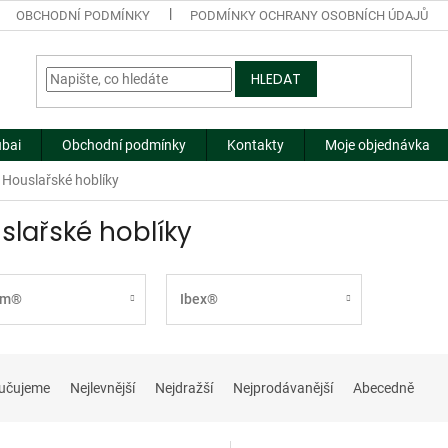
OBCHODNÍ PODMÍNKY
PODMÍNKY OCHRANY OSOBNÍCH ÚDAJŮ
HLEDAT
ubai
Obchodní podmínky
Kontakty
Moje objednávka
Houslařské hoblíky
slařské hoblíky
im®
Ibex®
učujeme
Nejlevnější
Nejdražší
Nejprodávanější
Abecedně