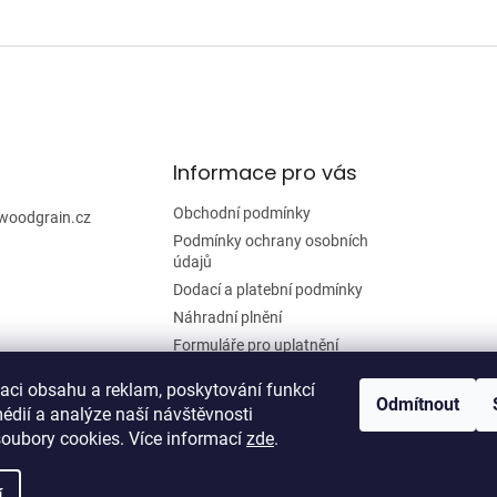
O
v
l
á
d
a
c
í
Informace pro vás
p
r
Obchodní podmínky
woodgrain.cz
v
Podmínky ochrany osobních
k
údajů
y
Dodací a platební podmínky
v
ý
Náhradní plnění
p
Formuláře pro uplatnění
i
reklamace a odstoupení od
s
smlouvy
zaci obsahu a reklam, poskytování funkcí
u
Odmítnout
édií a analýze naší návštěvnosti
Moje objednávka
oubory cookies. Více informací
zde
.
í