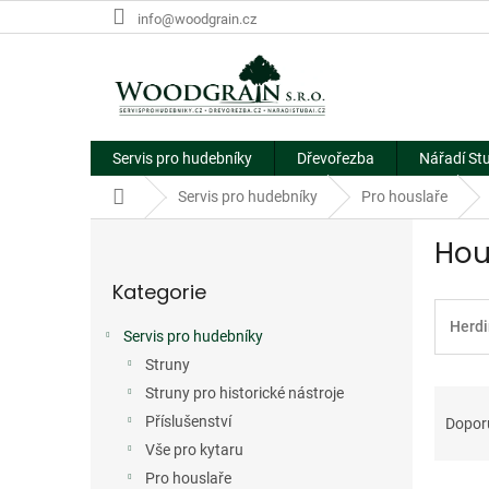
Přejít
info@woodgrain.cz
na
obsah
Servis pro hudebníky
Dřevořezba
Nářadí St
Domů
Servis pro hudebníky
Pro houslaře
P
Hou
o
Přeskočit
s
Kategorie
kategorie
t
r
Herd
Servis pro hudebníky
a
Struny
n
Ř
n
Struny pro historické nástroje
a
í
Příslušenství
Dopor
z
p
Vše pro kytaru
e
a
Pro houslaře