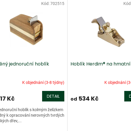
Kód:
702515
Kód
ěný jednoruční hoblík
Hoblík Herdim® na hmatní
K objednání (3-8 týdny)
K objednání (3
DETAIL
17 Kč
534 Kč
od
ednoruční hoblík s kolmým želízkem
dný k opracování nerovných tvrdých
kých dřev,...