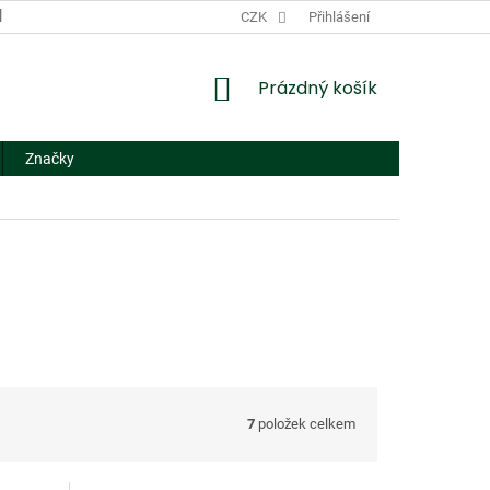
DODACÍ A PLATEBNÍ PODMÍNKY
CZK
NÁHRADNÍ PLNĚNÍ
Přihlášení
FORMUL
NÁKUPNÍ
Prázdný košík
KOŠÍK
Značky
7
položek celkem