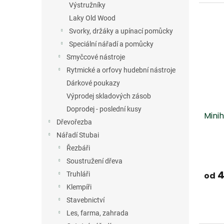
Výstružníky
Laky Old Wood
Svorky, držáky a upínací pomůcky
Speciální nářadí a pomůcky
Smyčcové nástroje
Rytmické a orfovy hudební nástroje
Dárkové poukazy
Výprodej skladových zásob
Doprodej - poslední kusy
Mini
Dřevořezba
Nářadí Stubai
Řezbáři
Soustružení dřeva
4
Truhláři
od
Klempíři
Stavebnictví
Les, farma, zahrada