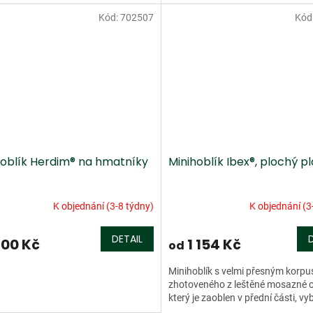
Kód:
702507
Kód
hoblík Herdim® na hmatníky
Minihoblík Ibex®, plochý pl
K objednání (3-8 týdny)
K objednání (3
DETAIL
00 Kč
1 154 Kč
od
Minihoblík s velmi přesným korp
zhotoveného z leštěné mosazné oc
který je zaoblen v přední části, vy