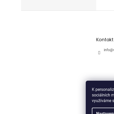
Z
á
p
a
t
Kontakt
í
info
@
K personali
sociálních m
využíváme s
Nastaven