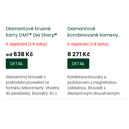
Diamantové brusné
Diamantové
karty DMT® Dia Sharp®
kombinované kameny
DMT® Dia Sharp s
K objednání (3-8 týdny)
K objednání (3-8 týdny)
podstavcem
638 Kč
8 271 Kč
od
DETAIL
DETAIL
Diamantový brousek v
Kombinace brousku a
praktickém provedení ve
podstavcem s magnetickou
formátu šekové karty. Vhodný
základnou. Brousek s
do peněženky. Rozměry: 82 x
diamantovým oboustranným
51 x 1 mm
povrchem. Velká plocha
brousku je určena k...