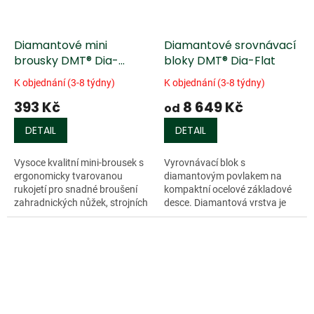
Diamantové mini
Diamantové srovnávací
brousky DMT® Dia-
bloky DMT® Dia-Flat
Sharp®
K objednání (3-8 týdny)
K objednání (3-8 týdny)
393 Kč
8 649 Kč
od
DETAIL
DETAIL
Vysoce kvalitní mini-brousek s
Vyrovnávací blok s
ergonomicky tvarovanou
diamantovým povlakem na
rukojetí pro snadné broušení
kompaktní ocelové základové
zahradnických nůžek, strojních
desce. Diamantová vrstva je
nožů a...
extrémně...