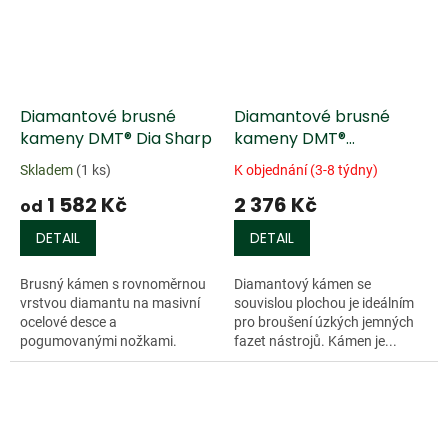
Diamantové brusné
Diamantové brusné
kameny DMT® Dia Sharp
kameny DMT®
Whetstone
Skladem
(1 ks)
K objednání (3-8 týdny)
1 582 Kč
2 376 Kč
od
DETAIL
DETAIL
Brusný kámen s rovnoměrnou
Diamantový kámen se
vrstvou diamantu na masivní
souvislou plochou je ideálním
ocelové desce a
pro broušení úzkých jemných
pogumovanými nožkami.
fazet nástrojů. Kámen je...
Vhodný pro nástroje se...