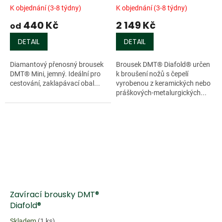
Sharp®
jemný
K objednání (3-8 týdny)
K objednání (3-8 týdny)
440 Kč
2 149 Kč
od
DETAIL
DETAIL
Diamantový přenosný brousek
Brousek DMT® Diafold® určen
DMT® Mini, jemný. Ideální pro
k broušení nožů s čepelí
cestování, zaklapávací obal...
vyrobenou z keramických nebo
práškových-metalurgických...
Zavírací brousky DMT®
Diafold®
Skladem
(1 ks)