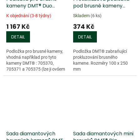
kameny DMT® Duo
pod brusné kameny
Sharp
DMT®
K objednání (3-8 týdny)
Skladem
(6 ks)
1 167 Kč
374 Kč
DETAIL
DETAIL
Podložka pro brusné kameny,
Podložka DMT® zabraňující
vhodná například pro tyto
prokluzování brusného
kameny DMT® : 705370,
kamene. Rozměry 100 x 250
705371 a 705375 (lze ji ovšem
mm
použít i pro jiné...
Sada diamantových
Sada diamantových mini