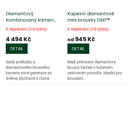
Diamantový
Kapesní diamantové
kombinovaný kámen
mini brousky DMT®
DMT® Duo-Sharp s
K objednání (3-8 týdny)
K objednání (3-8 týdny)
podložkou
4 494 Kč
945 Kč
od
DETAIL
DETAIL
Sada podložky a
Malý přenosný diamantový
diamantového brusného
brusný kámen v koženém
kamene nové generace se
cestovním pouzdře. Ideální pro
dvěma plochami o různé
broušení...
zrnitosti. Ideální pro hrubší...