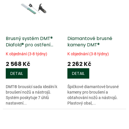
Brusný systém DMT®
Diamantové brusné
Diafold® pro ostření
kameny DMT®
nožů - 3 ks
K objednání (3-8 týdny)
K objednání (3-8 týdny)
2 568 Kč
2 262 Kč
DETAIL
DETAIL
DMT® brousící sada ideální k
Špičkové diamantové brusné
broušení nožů a nástrojů.
kameny pro broušení a
Systém poskytuje 7 úhlů
obtahování nožů a nástrojů.
nastavení...
Plastový obal,...