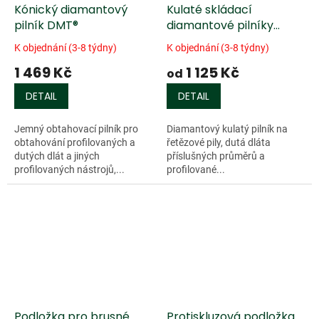
Kónický diamantový
Kulaté skládací
pilník DMT®
diamantové pilníky
DMT®
K objednání (3-8 týdny)
K objednání (3-8 týdny)
1 469 Kč
1 125 Kč
od
DETAIL
DETAIL
Jemný obtahovací pilník pro
Diamantový kulatý pilník na
obtahování profilovaných a
řetězové pily, dutá dláta
dutých dlát a jiných
příslušných průměrů a
profilovaných nástrojů,...
profilované...
Podložka pro brusné
Protiskluzová podložka