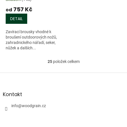
757 Kč
od
DETAIL
Zavírací brousky vhodné k
broušení outdoorových nožů,
zahradnického nářadí, seker,
nůžek a dalších...
25
položek celkem
O
v
l
Z
á
á
d
p
a
a
Kontakt
c
t
í
í
info
@
woodgrain.cz
p
r
v
k