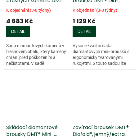
brusných kamenů DMT®
brousků DMT® Dia-
- 3 ks
Sharp® - 3 ks
K objednání (3-8 týdny)
K objednání (3-8 týdny)
4 683 Kč
1 129 Kč
DETAIL
DETAIL
Sada diamantových kamenů v
Vysoce kvalitní sada
třešňovém obalu, který kameny
diamantových mini-brousků s
chrání před poškozením a
ergonomicky tvarovanými
nečistotami. V sadě
rukojeťmi. S touto sadou lze
naleznete...
snadně brousit zahradnické
nůžky,...
Skládací diamantové
Zavírací brousek DMT®
brousky DMT® Mini-
Diafold®, jemný/extra