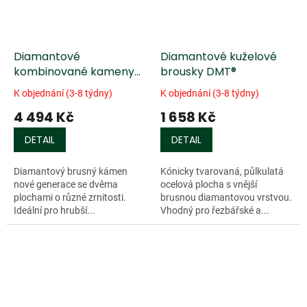
Diamantové
Diamantové kuželové
kombinované kameny
brousky DMT®
DMT® Duo Sharp
K objednání (3-8 týdny)
K objednání (3-8 týdny)
4 494 Kč
1 658 Kč
DETAIL
DETAIL
Diamantový brusný kámen
Kónicky tvarovaná, půlkulatá
nové generace se dvěma
ocelová plocha s vnější
plochami o různé zrnitosti.
brusnou diamantovou vrstvou.
Ideální pro hrubší...
Vhodný pro řezbářské a...