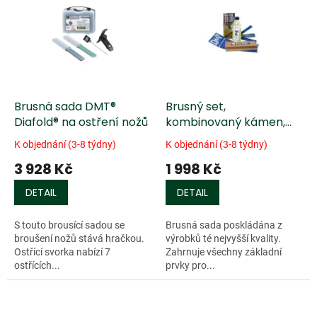
r
p
o
i
d
s
u
p
k
r
t
o
ů
d
Brusná sada DMT®
Brusný set,
u
Diafold® na ostření nožů
kombinovaný kámen,
k
brousek DMT® Diafold a
K objednání (3-8 týdny)
K objednání (3-8 týdny)
t
olej - 3 ks
3 928 Kč
1 998 Kč
ů
DETAIL
DETAIL
S touto brousící sadou se
Brusná sada poskládána z
broušení nožů stává hračkou.
výrobků té nejvyšší kvality.
Ostřící svorka nabízí 7
Zahrnuje všechny základní
ostřících...
prvky pro...