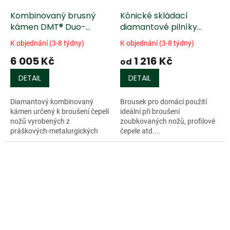
Kombinovaný brusný
Kónické skládací
kámen DMT® Duo-
diamantové pilníky
Sharp® s podložkou
DMT®
K objednání (3-8 týdny)
K objednání (3-8 týdny)
6 005 Kč
1 216 Kč
od
DETAIL
DETAIL
Diamantový kombinovaný
Brousek pro domácí použití
kámen určený k broušení čepelí
ideální při broušení
nožů vyrobených z
zoubkovaných nožů, profilové
práškových-metalurgických
čepele atd....
ocelí, HSS nástrojů nebo
karbidových obráběcích
nástrojů. Diamantový kámen
se...