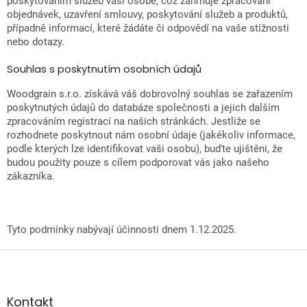
poskytováním služeb vaší osobě, což zahrnuje zpracování
objednávek, uzavření smlouvy, poskytování služeb a produktů,
případně informací, které žádáte či odpovědí na vaše stížnosti
nebo dotazy.
Souhlas s poskytnutím osobních údajů
Woodgrain s.r.o. získává váš dobrovolný souhlas se zařazením
poskytnutých údajů do databáze společnosti a jejich dalším
zpracováním registrací na našich stránkách. Jestliže se
rozhodnete poskytnout nám osobní údaje (jakékoliv informace,
podle kterých lze identifikovat vaši osobu), buďte ujištěni, že
budou použity pouze s cílem podporovat vás jako našeho
zákazníka.
Tyto podmínky nabývají účinnosti dnem 1.12.2025.
Z
á
p
a
Kontakt