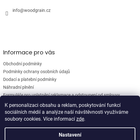
t
í
info
@
woodgrain.cz
Informace pro vás
Obchodní podmínky
Podmínky ochrany osobních údajů
Dodací a platební podmínky
Náhradní plnění
Formuláře pro uplatnění reklamace a odstoupení od smlouvy
Moje objednávka
K personalizaci obsahu a reklam, poskytování funkcí
sociálních médií a analýze naší návštěvnosti využíváme
soubory cookies. Více informací
zde
.
Vytvořil Shoptet
Nastavení