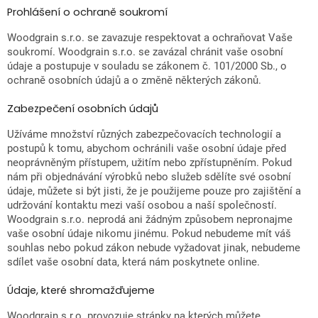
Prohlášení o ochraně soukromí
Woodgrain s.r.o. se zavazuje respektovat a ochraňovat Vaše
soukromí. Woodgrain s.r.o. se zavázal chránit vaše osobní
údaje a postupuje v souladu se zákonem č. 101/2000 Sb., o
ochraně osobních údajů a o změně některých zákonů.
Zabezpečení osobních údajů
Užíváme množství různých zabezpečovacích technologií a
postupů k tomu, abychom ochránili vaše osobní údaje před
neoprávněným přístupem, užitím nebo zpřístupněním. Pokud
nám při objednávání výrobků nebo služeb sdělíte své osobní
údaje, můžete si být jisti, že je použijeme pouze pro zajištění a
udržování kontaktu mezi vaší osobou a naší společností.
Woodgrain s.r.o. neprodá ani žádným způsobem nepronajme
vaše osobní údaje nikomu jinému. Pokud nebudeme mít váš
souhlas nebo pokud zákon nebude vyžadovat jinak, nebudeme
sdílet vaše osobní data, která nám poskytnete online.
Údaje, které shromažďujeme
Woodgrain s.r.o. provozuje stránky na kterých můžete