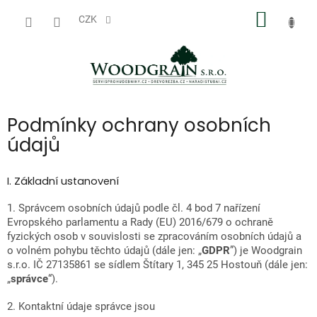
Přejít
NÁKUP
na
CZK
obsah
KOŠÍK
Podmínky ochrany osobních
údajů
I. Základní ustanovení
1. Správcem osobních údajů podle čl. 4 bod 7 nařízení
Evropského parlamentu a Rady (EU) 2016/679 o ochraně
fyzických osob v souvislosti se zpracováním osobních údajů a
o volném pohybu těchto údajů (dále jen: „
GDPR
”) je Woodgrain
s.r.o. IČ 27135861 se sídlem Štítary 1, 345 25 Hostouň (dále jen:
„
správce
“).
2. Kontaktní údaje správce jsou