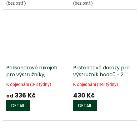
(bez ostří)
(bez ostří)
Palisandrové rukojeti
Prstencové dorazy pro
pro výstružníky,
výstružník bodců - 2
šestihranný otvor
kusy
K objednání (3-8 týdny)
K objednání (3-8 týdny)
336 Kč
430 Kč
od
DETAIL
DETAIL