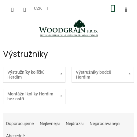
Přejít
NÁKUP
na
CZK
obsah
KOŠÍK
Výstružníky
Výstružníky kolíčků
Výstružníky bodců
Herdim
Herdim
Montážní kolíky Herdim
bez ostří
Ř
a
Doporučujeme
Nejlevnější
Nejdražší
Nejprodávanější
z
e
Abecedně