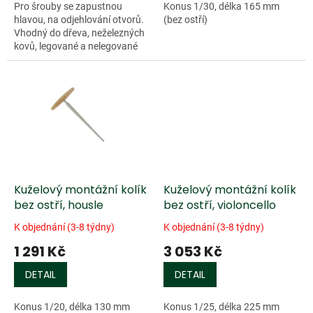
Pro šrouby se zapustnou
Konus 1/30, délka 165 mm
hlavou, na odjehlování otvorů.
(bez ostří)
Vhodný do dřeva, neželezných
kovů, legované a nelegované
oceli. Tyto 3...
Kuželový montážní kolík
Kuželový montážní kolík
bez ostří, housle
bez ostří, violoncello
K objednání (3-8 týdny)
K objednání (3-8 týdny)
1 291 Kč
3 053 Kč
DETAIL
DETAIL
Konus 1/20, délka 130 mm
Konus 1/25, délka 225 mm