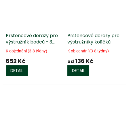
Prstencové dorazy pro
Prstencové dorazy pro
výstružník bodců - 3
výstružníky kolíčků
kusy
K objednání (3-8 týdny)
K objednání (3-8 týdny)
652 Kč
136 Kč
od
DETAIL
DETAIL