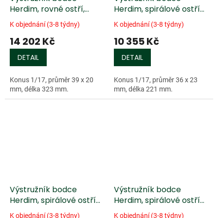
Herdim, rovné ostří,
Herdim, spirálové ostří
violoncello/kontrabas
/TiN/, kontrabas
K objednání (3-8 týdny)
K objednání (3-8 týdny)
14 202 Kč
10 355 Kč
DETAIL
DETAIL
Konus 1/17, průměr 39 x 20
Konus 1/17, průměr 36 x 23
mm, délka 323 mm.
mm, délka 221 mm.
Výstružník bodce
Výstružník bodce
Herdim, spirálové ostří
Herdim, spirálové ostří
/TiN/, kontrabas velký
/TiN/, violoncello
K objednání (3-8 týdny)
K objednání (3-8 týdny)