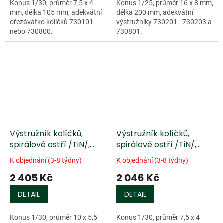
Konus 1/30, průměr 7,5 x 4
Konus 1/25, průměr 16 x 8 mm,
mm, délka 105 mm, adekvátní
délka 200 mm, adekvátní
ořezávátko kolíčků 730101
výstružníky 730201 - 730203 a
nebo 730800.
730801.
Výstružník kolíčků,
Výstružník kolíčků,
spirálové ostří /TiN/,
spirálové ostří /TiN/,
housle/viola
malé housle
K objednání (3-8 týdny)
K objednání (3-8 týdny)
2 405 Kč
2 046 Kč
DETAIL
DETAIL
Konus 1/30, průměr 10 x 5,5
Konus 1/30, průměr 7,5 x 4