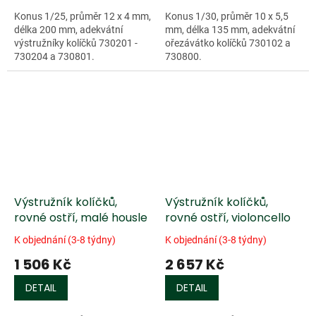
Konus 1/25, průměr 12 x 4 mm,
Konus 1/30, průměr 10 x 5,5
délka 200 mm, adekvátní
mm, délka 135 mm, adekvátní
výstružníky kolíčků 730201 -
ořezávátko kolíčků 730102 a
730204 a 730801.
730800.
Výstružník kolíčků,
Výstružník kolíčků,
rovné ostří, malé housle
rovné ostří, violoncello
K objednání (3-8 týdny)
K objednání (3-8 týdny)
1 506 Kč
2 657 Kč
DETAIL
DETAIL