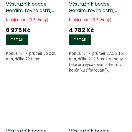
Výstružník bodce
Výstružník bodce
Herdim, rovné ostří,
Herdim, rovné ostří,
kontrabas
violoncello
K objednání (3-8 týdny)
K objednání (3-8 týdny)
6 975 Kč
4 782 Kč
DETAIL
DETAIL
Konus 1/17, průměr 36 x 23
Konus 1/17, průměr 27,5 x 15
mm, délka 221 mm.
mm, délka 212,5 mm. Vhodný
také pro vysazování otvorů v
količníku ("futrování").
Výstružník bodce
Výstružník bodce