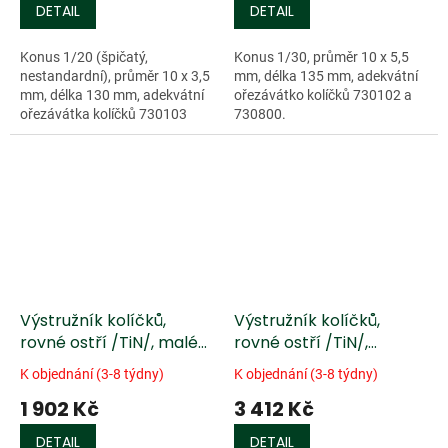
DETAIL
DETAIL
Konus 1/20 (špičatý,
Konus 1/30, průměr 10 x 5,5
nestandardní), průměr 10 x 3,5
mm, délka 135 mm, adekvátní
mm, délka 130 mm, adekvátní
ořezávátko kolíčků 730102 a
ořezávátka kolíčků 730103
730800.
nebo 730800.
Výstružník kolíčků,
Výstružník kolíčků,
rovné ostří /TiN/, malé
rovné ostří /TiN/,
housle
violoncello
K objednání (3-8 týdny)
K objednání (3-8 týdny)
1 902 Kč
3 412 Kč
DETAIL
DETAIL