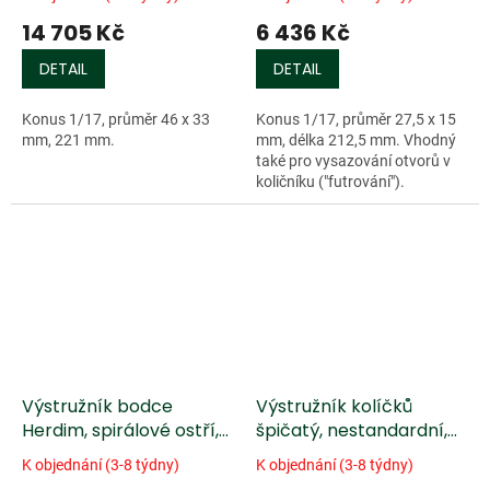
14 705 Kč
6 436 Kč
DETAIL
DETAIL
Konus 1/17, průměr 46 x 33
Konus 1/17, průměr 27,5 x 15
mm, 221 mm.
mm, délka 212,5 mm. Vhodný
také pro vysazování otvorů v
količníku ("futrování").
Výstružník bodce
Výstružník kolíčků
Herdim, spirálové ostří,
špičatý, nestandardní,
violoncello
rovné ostří /TiN/,
K objednání (3-8 týdny)
K objednání (3-8 týdny)
housle/viola