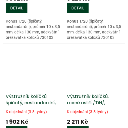
DETAIL
DETAIL
Konus 1/20 (špičatý,
Konus 1/20 (špičatý,
nestandardní), průměr 10 x 3,5
nestandardní), průměr 10 x 3,5
mm, délka 130 mm, adekvátní
mm, délka 130 mm, adekvátní
ořezávátka kolíčků 730103
ořezávátka kolíčků 730103
nebo 730800.
nebo 730800.
Výstružník kolíčků
Výstružník kolíčků,
špičatý, nestandardní,
rovné ostří /TiN/,
spirálové ostří,
housle/viola
K objednání (3-8 týdny)
K objednání (3-8 týdny)
housle/viola
1 902 Kč
2 211 Kč