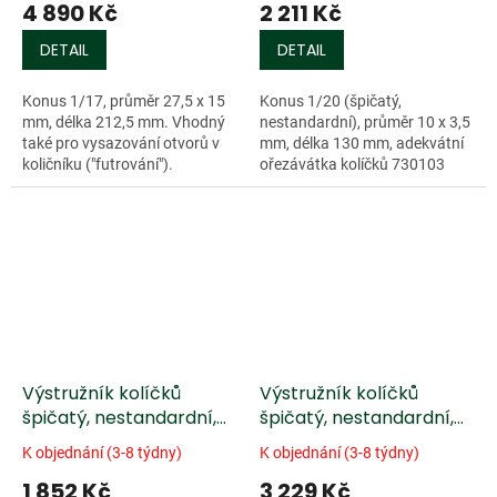
4 890 Kč
2 211 Kč
DETAIL
DETAIL
Konus 1/17, průměr 27,5 x 15
Konus 1/20 (špičatý,
mm, délka 212,5 mm. Vhodný
nestandardní), průměr 10 x 3,5
také pro vysazování otvorů v
mm, délka 130 mm, adekvátní
količníku ("futrování").
ořezávátka kolíčků 730103
nebo 730800.
Výstružník kolíčků
Výstružník kolíčků
špičatý, nestandardní,
špičatý, nestandardní,
rovné ostří, housle/viola
spirálové ostří /TiN/,
K objednání (3-8 týdny)
K objednání (3-8 týdny)
housle/viola
1 852 Kč
3 229 Kč