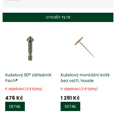
n
í
p
OTEVŘÍT FILTR
r
o
V
d
ý
u
p
k
i
t
s
ů
p
r
o
d
Kuželový 90° záhlubník
Kuželový montážní kolík
u
Fisch®
bez ostří, housle
k
K objednání (3-8 týdny)
K objednání (3-8 týdny)
t
476 Kč
1 291 Kč
ů
DETAIL
DETAIL