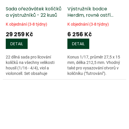
Sada ořezávátek kolíčků
Výstružník bodce
a výstružníků - 22 kusů
Herdim, rovné ostří
/TiN/, violoncello
K objednání (3-8 týdny)
K objednání (3-8 týdny)
29 259 Kč
6 256 Kč
DETAIL
DETAIL
22 dílná sada pro lícování
Konus 1/17, průměr 27,5 x 15
kolíčků na všechny velikosti
mm, délka 212,5 mm. Vhodný
houslí (1/16 - 4/4), viol a
také pro vysazování otvorů v
violoncell. Set obsahuje
količníku ("futrování").
ořezávátka 730101, 730102,
730201, 730202, 730203, 6
náhradních nožů...