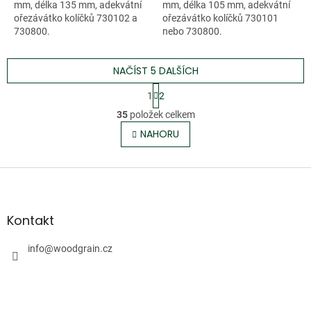
mm, délka 135 mm, adekvátní
mm, délka 105 mm, adekvátní
ořezávátko kolíčků 730102 a
ořezávátko kolíčků 730101
730800.
nebo 730800.
NAČÍST 5 DALŠÍCH
S
1
2
t
O
r
35
položek celkem
v
á
l
NAHORU
n
á
k
o
d
v
Z
a
á
c
á
n
í
p
í
p
a
Kontakt
r
t
v
í
info
@
woodgrain.cz
k
y
v
ý
p