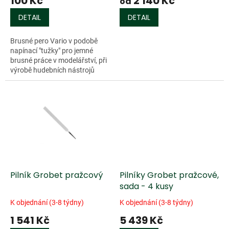
100 Kč
2 140 Kč
ů
od
DETAIL
DETAIL
Brusné pero Vario v podobě
napínací "tužky" pro jemné
brusné práce v modelářství, při
výrobě hudebních nástrojů
apod. Dodáváno včetně
jednoho brusného pásku o
zrnitosti 240....
Pilník Grobet pražcový
Pilníky Grobet pražcové,
sada - 4 kusy
K objednání (3-8 týdny)
K objednání (3-8 týdny)
1 541 Kč
5 439 Kč