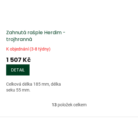
Zahnutá rašple Herdim -
trojhranná
K objednání (3-8 týdny)
1 507 Kč
DETAIL
Celková délka 185 mm, délka
seku 55 mm.
13
položek celkem
O
v
l
Z
á
á
d
p
a