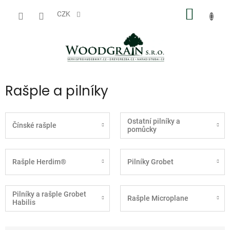
Přejít
NÁKUP
na
CZK
obsah
KOŠÍK
Rašple a pilníky
Ostatní pilníky a
Čínské rašple
pomůcky
Rašple Herdim®
Pilníky Grobet
Pilníky a rašple Grobet
Rašple Microplane
Habilis