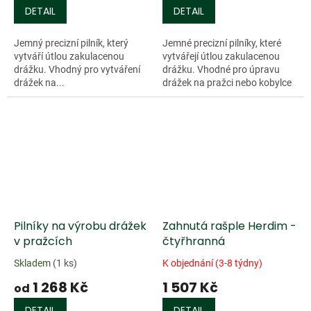
DETAIL
DETAIL
Jemný precizní pilník, který
Jemné precizní pilníky, které
vytváří útlou zakulacenou
vytvářejí útlou zakulacenou
drážku. Vhodný pro vytváření
drážku. Vhodné pro úpravu
drážek na...
drážek na pražci nebo kobylce
strunných hudebních nástrojů.
Cenově zvýhodněná sada...
Pilníky na výrobu drážek
Zahnutá rašple Herdim -
v pražcích
čtyřhranná
Skladem
(1 ks)
K objednání (3-8 týdny)
1 268 Kč
1 507 Kč
od
DETAIL
DETAIL