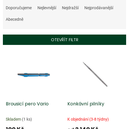
Ř
a
Doporučujeme
Nejlevnější
Nejdražší
Nejprodávanější
z
e
Abecedně
n
í
p
OTEVŘÍT FILTR
r
o
V
d
ý
u
p
k
i
t
s
ů
p
r
o
d
Brousicí pero Vario
Konkávní pilníky
u
k
Skladem
(1 ks)
K objednání (3-8 týdny)
t