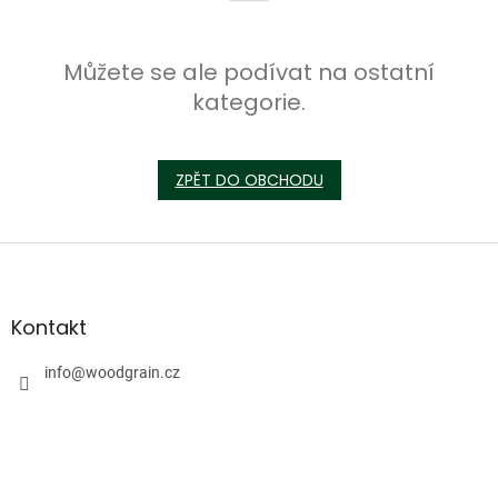
Můžete se ale podívat na ostatní
kategorie.
ZPĚT DO OBCHODU
Z
á
p
a
Kontakt
t
í
info
@
woodgrain.cz