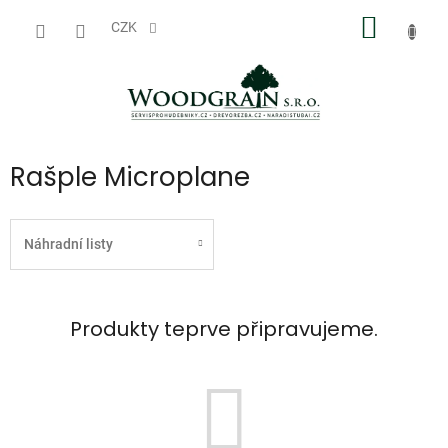
Přejít
NÁKUP
na
CZK
obsah
KOŠÍK
Rašple Microplane
Náhradní listy
Produkty teprve připravujeme.