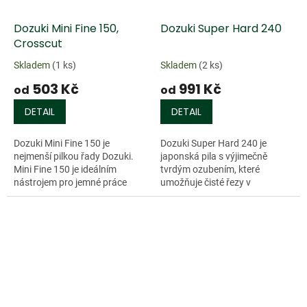
Dozuki Mini Fine 150,
Dozuki Super Hard 240
Crosscut
Skladem
(1 ks)
Skladem
(2 ks)
503 Kč
991 Kč
od
od
DETAIL
DETAIL
Dozuki Mini Fine 150 je
Dozuki Super Hard 240 je
nejmenší pilkou řady Dozuki.
japonská pila s výjimečně
Mini Fine 150 je ideálním
tvrdým ozubením, které
nástrojem pro jemné práce
umožňuje čisté řezy v
jako...
"problémových"...