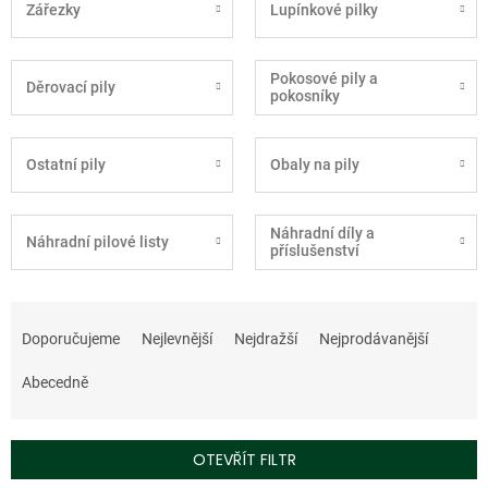
Zářezky
Lupínkové pilky
Pokosové pily a
Děrovací pily
pokosníky
Ostatní pily
Obaly na pily
Náhradní díly a
Náhradní pilové listy
příslušenství
Ř
a
Doporučujeme
Nejlevnější
Nejdražší
Nejprodávanější
z
e
Abecedně
n
í
p
OTEVŘÍT FILTR
r