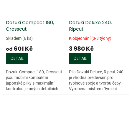
Dozuki Compact 180,
Dozuki Deluxe 240,
Crosscut
Ripcut
Skladem
(6 ks)
K objednání (3-8 týdny)
601 Kč
3 980 Kč
od
DETAIL
DETAIL
Dozuki Compact 180, Crosscut
Pila Dozuki Deluxe, Ripcut 240
jsou mobilní kompaktní
je vhodná především pro
japonské pilky s maximální
rybinové spoje a tvorbu čepy.
kontrolou jemných detailních
Vyrobena mistrem Ryoichi
řezů napříč...
Kanzawa. Špičkové...