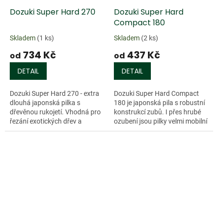
Dozuki Super Hard 270
Dozuki Super Hard
Compact 180
Skladem
(1 ks)
Skladem
(2 ks)
734 Kč
437 Kč
od
od
DETAIL
DETAIL
Dozuki Super Hard 270 - extra
Dozuki Super Hard Compact
dlouhá japonská pilka s
180 je japonská pila s robustní
dřevěnou rukojetí. Vhodná pro
konstrukcí zubů. I přes hrubé
řezání exotických dřev a
ozubení jsou pilky velmi mobilní
lepených...
s...