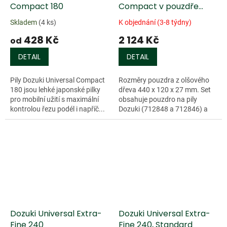
Compact 180
Compact v pouzdře
(univerzální ozubení)
Skladem
(4 ks)
K objednání (3-8 týdny)
428 Kč
2 124 Kč
od
DETAIL
DETAIL
Pily Dozuki Universal Compact
Rozměry pouzdra z olšového
180 jsou lehké japonské pilky
dřeva 440 x 120 x 27 mm. Set
pro mobilní užití s maximální
obsahuje pouzdro na pily
kontrolou řezu podél i napříč...
Dozuki (712848 a 712846) a
pilu Dozuki Universal Compact
/712848/(délka listu 180 mm,
celková...
Dozuki Universal Extra-
Dozuki Universal Extra-
Fine 240
Fine 240, Standard