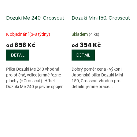
Dozuki Me 240, Crosscut
Dozuki Mini 150, Crosscut
K objednání (3-8 týdny)
Skladem
(4 ks)
656 Kč
354 Kč
od
od
DETAIL
DETAIL
Pilka Dozuki Me 240 vhodná
Dobrý poměr cena - výkon!
pro příčné, velice jemné řezné
Japonská pilka Dozuki Mini
plochy (=Crosscut). Hřbet
150, Crosscut vhodná pro
Dozuki Me 240 je pevně spojen
detailní jemné práce...
s rukojetí čím...