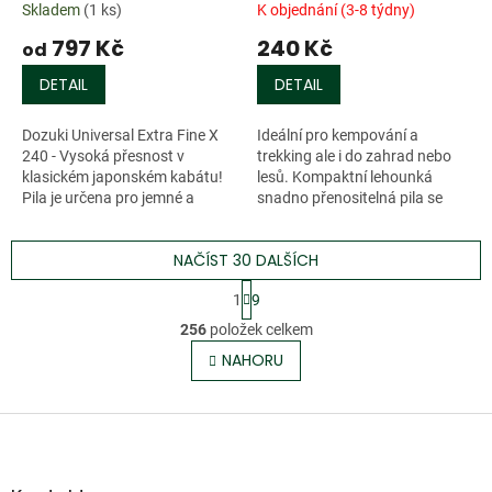
Skladem
(1 ks)
K objednání (3-8 týdny)
797 Kč
240 Kč
od
DETAIL
DETAIL
Dozuki Universal Extra Fine X
Ideální pro kempování a
240 - Vysoká přesnost v
trekking ale i do zahrad nebo
klasickém japonském kabátu!
lesů. Kompaktní lehounká
Pila je určena pro jemné a
snadno přenositelná pila se
velmi...
skládá...
NAČÍST 30 DALŠÍCH
S
1
9
t
O
r
256
položek celkem
v
á
l
NAHORU
n
á
k
o
d
v
Z
a
á
c
á
n
í
p
í
p