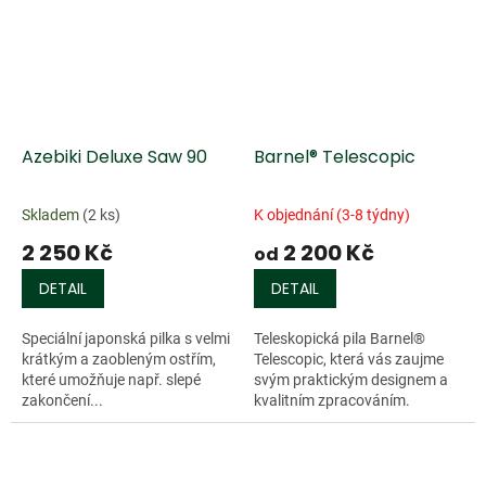
Azebiki Deluxe Saw 90
Barnel® Telescopic
Skladem
(2 ks)
K objednání (3-8 týdny)
2 250 Kč
2 200 Kč
od
DETAIL
DETAIL
Speciální japonská pilka s velmi
Teleskopická pila Barnel®
krátkým a zaobleným ostřím,
Telescopic, která vás zaujme
které umožňuje např. slepé
svým praktickým designem a
zakončení...
kvalitním zpracováním.
Impulzně...