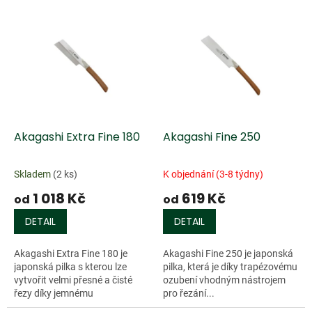
o
V
d
ý
u
p
k
i
t
s
ů
p
r
o
d
Akagashi Extra Fine 180
Akagashi Fine 250
u
k
Skladem
(2 ks)
K objednání (3-8 týdny)
t
1 018 Kč
619 Kč
ů
od
od
DETAIL
DETAIL
Akagashi Extra Fine 180 je
Akagashi Fine 250 je japonská
japonská pilka s kterou lze
pilka, která je díky trapézovému
vytvořit velmi přesné a čisté
ozubení vhodným nástrojem
řezy díky jemnému
pro řezání...
trapézovému...