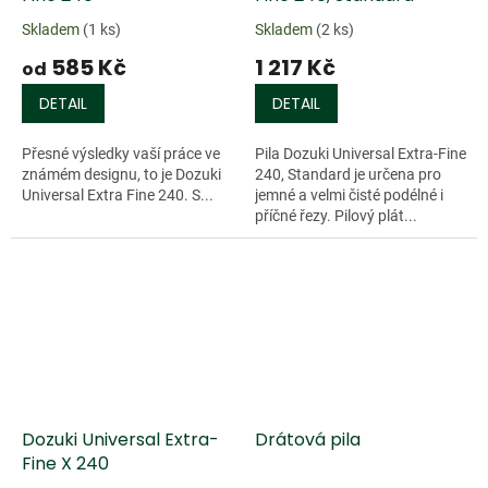
Skladem
(1 ks)
Skladem
(2 ks)
585 Kč
1 217 Kč
od
DETAIL
DETAIL
Přesné výsledky vaší práce ve
Pila Dozuki Universal Extra-Fine
známém designu, to je Dozuki
240, Standard je určena pro
Universal Extra Fine 240. S...
jemné a velmi čisté podélné i
příčné řezy. Pilový plát...
Dozuki Universal Extra-
Drátová pila
Fine X 240