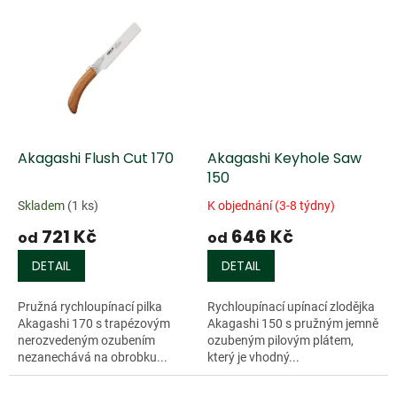
Akagashi Flush Cut 170
Akagashi Keyhole Saw
150
Skladem
(1 ks)
K objednání (3-8 týdny)
721 Kč
646 Kč
od
od
DETAIL
DETAIL
Pružná rychloupínací pilka
Rychloupínací upínací zlodějka
Akagashi 170 s trapézovým
Akagashi 150 s pružným jemně
nerozvedeným ozubením
ozubeným pilovým plátem,
nezanechává na obrobku...
který je vhodný...