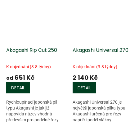
Akagashi Rip Cut 250
Akagashi Universal 270
K objednání (3-8 týdny)
K objednání (3-8 týdny)
651 Kč
2 140 Kč
od
DETAIL
DETAIL
Rychloupínací japonská pil
Akagashi Universal 270 je
typu Akagashi je jak již
největší japonská pilka typu
napovídá název vhodná
Akagashi určená pro řezy
především pro podélné řezy...
napříč i podél vlákny.
Speciální...