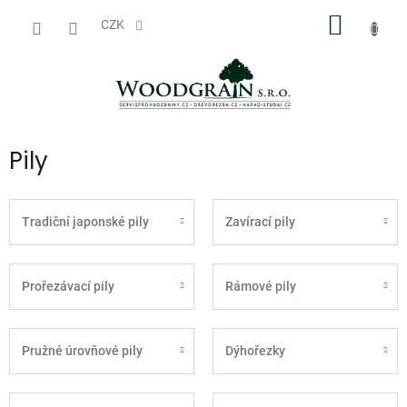
Přejít
NÁKUP
na
CZK
obsah
KOŠÍK
Pily
Tradiční japonské pily
Zavírací pily
Prořezávací pily
Rámové pily
Pružné úrovňové pily
Dýhořezky