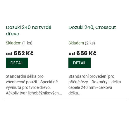
Dozuki 240 na tvrdé
Dozuki 240, Crosscut
dřevo
Skladem
(1 ks)
Skladem
(2 ks)
662 Kč
656 Kč
od
od
DETAIL
DETAIL
Standardní délka pro
Standardní provedení pro
všeobecné použití. Speciálně
příčné řezy. Rozměry: - délka
vyvinutá pro tvrdé dřevo.
čepele 240 mm - celková
Ačkoliv tvar lichoběžníkových...
délka...