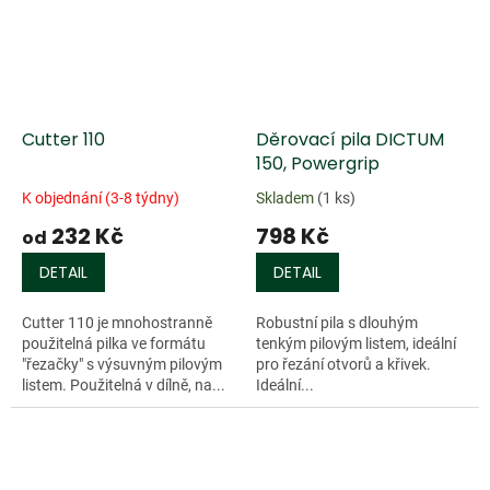
Cutter 110
Děrovací pila DICTUM
150, Powergrip
K objednání (3-8 týdny)
Skladem
(1 ks)
232 Kč
798 Kč
od
DETAIL
DETAIL
Cutter 110 je mnohostranně
Robustní pila s dlouhým
použitelná pilka ve formátu
tenkým pilovým listem, ideální
"řezačky" s výsuvným pilovým
pro řezání otvorů a křivek.
listem. Použitelná v dílně, na...
Ideální...