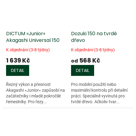
DICTUM »Junior«
Dozuki 150 na tvrdé
Akagashi Universal 150
dřevo
K objednání (3-8 týdny)
K objednání (3-8 týdny)
1 639 Kč
568 Kč
od
DETAIL
DETAIL
Řezný výkon a přesnost
Pro mobilní použití nebo
Akagashi »Junior« zapůsobí na
maximální kontrolu při detailní
začátečníky i mladé pokročilé
práci. Speciálně vyvinutá pro
řemeslníky. Pro řezy...
tvrdé dřevo. Ačkoliv tvar...