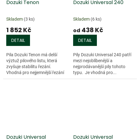
Dozuki Tenon
Dozuki Universal 240
Skladem
(3 ks)
Skladem
(6 ks)
1 852 Kč
438 Kč
od
DETAIL
DETAIL
Pila Dozuki Tenon má delší
Pily Dozuki Universal 240 patří
výztuž pilového listu, která
mezi nejoblíbenější a
zvyšuje stabilitu řezání.
nejprodávanější pily tohoto
Vhodná pro nejjemnější řezání
typu. Je vhodná pro...
zejména napříč vláknům.
Délka listu 240 mm, celková...
Dozuki Universal
Dozuki Universal