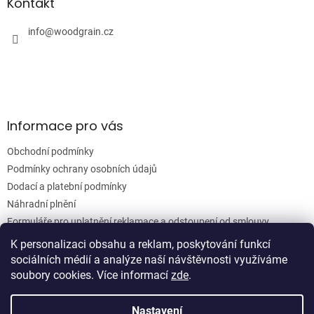
a
Kontakt
r
t
v
í
info
@
woodgrain.cz
k
y
v
ý
p
i
s
Informace pro vás
u
Obchodní podmínky
Podmínky ochrany osobních údajů
Dodací a platební podmínky
Náhradní plnění
Formuláře pro uplatnění reklamace a odstoupení od smlouvy
Moje objednávka
K personalizaci obsahu a reklam, poskytování funkcí
sociálních médií a analýze naší návštěvnosti využíváme
soubory cookies. Více informací
zde
.
Vytvořil Shoptet
Nastavení