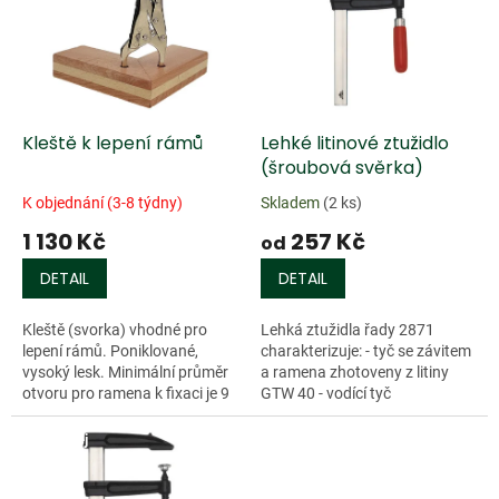
k
i
t
s
ů
p
r
o
d
Kleště k lepení rámů
Lehké litinové ztužidlo
u
(šroubová svěrka)
k
K objednání (3-8 týdny)
Skladem
(2 ks)
t
1 130 Kč
257 Kč
ů
od
DETAIL
DETAIL
Kleště (svorka) vhodné pro
Lehká ztužidla řady 2871
lepení rámů. Poniklované,
charakterizuje: - tyč se závitem
vysoký lesk. Minimální průměr
a ramena zhotoveny z litiny
otvoru pro ramena k fixaci je 9
GTW 40 - vodící tyč
mm....
(oboustranně...
Doprodej
Doprodej