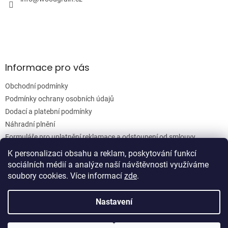
í
p
r
v
k
y
v
ý
Informace pro vás
p
i
Obchodní podmínky
s
u
Podmínky ochrany osobních údajů
Dodací a platební podmínky
Náhradní plnění
Formuláře pro uplatnění reklamace a odstoupení od smlouvy
Moje objednávka
K personalizaci obsahu a reklam, poskytování funkcí
sociálních médií a analýze naší návštěvnosti využíváme
soubory cookies. Více informací
zde
.
Vytvořil Shoptet
Nastavení
Copyright 2026
Woodgrain s.r.o.
. Všechna práva vyhrazena.