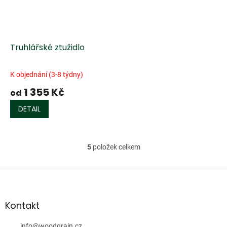
Truhlářské ztužidlo
K objednání (3-8 týdny)
1 355 Kč
od
DETAIL
5
položek celkem
O
v
l
Z
á
á
d
p
a
a
Kontakt
c
t
í
info
@
woodgrain.cz