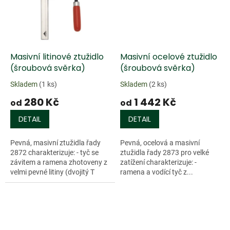
Masivní litinové ztužidlo
Masivní ocelové ztužidlo
(šroubová svěrka)
(šroubová svěrka)
Skladem
(1 ks)
Skladem
(2 ks)
280 Kč
1 442 Kč
od
od
DETAIL
DETAIL
Pevná, masivní ztužidla řady
Pevná, ocelová a masivní
2872 charakterizuje: - tyč se
ztužidla řady 2873 pro velké
závitem a ramena zhotoveny z
zatížení charakterizuje: -
velmi pevné litiny (dvojitý T
ramena a vodící tyč z...
profil)...