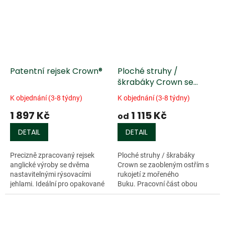
Patentní rejsek Crown®
Ploché struhy /
škrabáky Crown se
zaobleným ostřím
K objednání (3-8 týdny)
K objednání (3-8 týdny)
1 897 Kč
1 115 Kč
od
DETAIL
DETAIL
Precizně zpracovaný rejsek
Ploché struhy / škrabáky
anglické výroby se dvěma
Crown se zaobleným ostřím s
nastavitelnými rýsovacími
rukojetí z mořeného
jehlami. Ideální pro opakované
Buku. Pracovní část obou
rýsovaní paralelních čar při
dlát...
tvorbě rybinových spojů,
drážek apod....