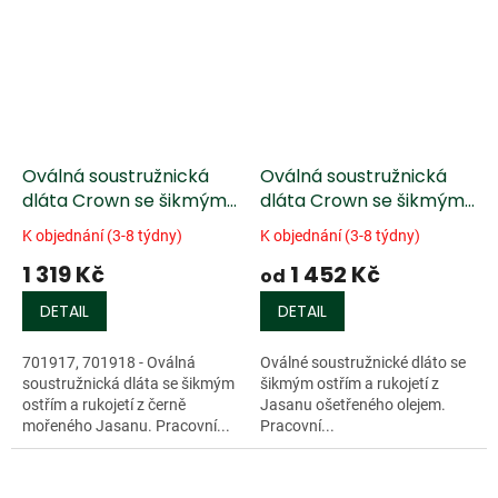
Oválná soustružnická
Oválná soustružnická
dláta Crown se šikmým
dláta Crown se šikmým
ostřím
ostřím, rukojeť z Jasanu
K objednání (3-8 týdny)
K objednání (3-8 týdny)
ošetřená olejem
1 319 Kč
1 452 Kč
od
DETAIL
DETAIL
701917, 701918 - Oválná
Oválné soustružnické dláto se
soustružnická dláta se šikmým
šikmým ostřím a rukojetí z
ostřím a rukojetí z černě
Jasanu ošetřeného olejem.
mořeného Jasanu. Pracovní...
Pracovní...