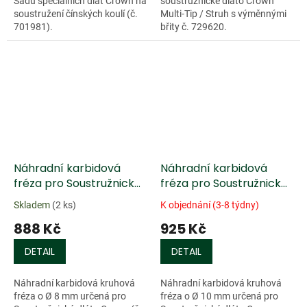
Sadu speciálních dlát Crown na
soustružnické dláto Crown
soustružení čínských koulí (č.
Multi-Tip / Struh s výměnnými
701981).
břity č. 729620.
Náhradní karbidová
Náhradní karbidová
fréza pro Soustružnická
fréza pro Soustružnické
dláta Crown, Ø 8 mm
dláto Crown s frézou
Skladem
(2 ks)
K objednání (3-8 týdny)
Wolfram Extreme,
888 Kč
925 Kč
kloubová hlava, XL
DETAIL
DETAIL
Náhradní karbidová kruhová
Náhradní karbidová kruhová
fréza o Ø 8 mm určená pro
fréza o Ø 10 mm určená pro