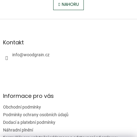
l
NAHORU
n
á
k
o
d
v
Z
a
á
c
á
n
í
p
í
p
a
Kontakt
r
t
v
í
info
@
woodgrain.cz
k
y
v
ý
p
i
s
Informace pro vás
u
Obchodní podmínky
Podmínky ochrany osobních údajů
Dodací a platební podmínky
Náhradní plnění