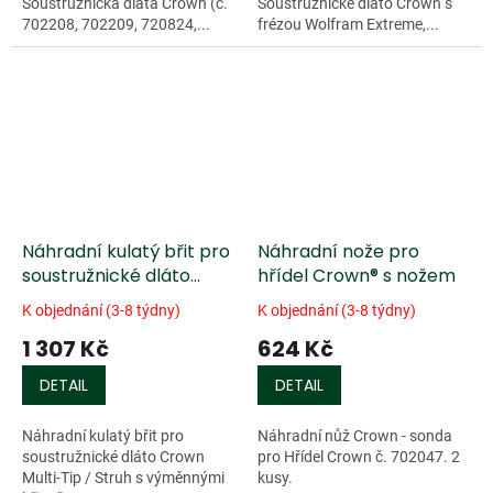
Soustružnická dláta Crown (č.
Soustružnické dláto Crown s
702208, 702209, 720824,...
frézou Wolfram Extreme,...
Náhradní kulatý břit pro
Náhradní nože pro
soustružnické dláto
hřídel Crown® s nožem
Crown Multi-Tip
K objednání (3-8 týdny)
K objednání (3-8 týdny)
1 307 Kč
624 Kč
DETAIL
DETAIL
Náhradní kulatý břit pro
Náhradní nůž Crown - sonda
soustružnické dláto Crown
pro Hřídel Crown č. 702047. 2
Multi-Tip / Struh s výměnnými
kusy.