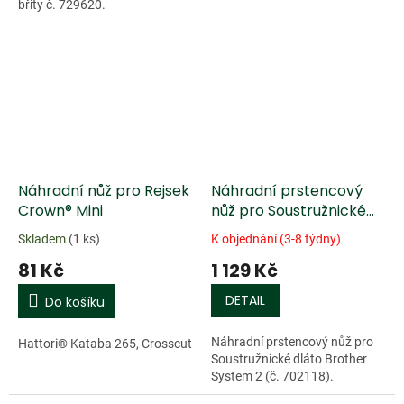
břity č. 729620.
Náhradní nůž pro Rejsek
Náhradní prstencový
Crown® Mini
nůž pro Soustružnické
dláto Brother System 2
Skladem
(1 ks)
K objednání (3-8 týdny)
81 Kč
1 129 Kč
DETAIL
Do košíku
Náhradní prstencový nůž pro
Hattori® Kataba 265, Crosscut
Soustružnické dláto Brother
System 2 (č. 702118).