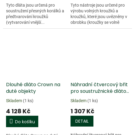
Tyto dláta jsou určená pro
Tyto nástroje jsou určené pro
soustružení přesných korálků a
výrobu volných kroužků a
předtvarování kroužků
kroužků, které jsou uvězněny v
(vytvarování vnější...
obrobku (kroužky se volně
otáčejí ale...
Doprodej
Dlouhé dláto Crown na
Náhradní čtvercový břit
duté objekty
pro soustružnické dláto
Crown Multi-Tip
Skladem
(1 ks)
Skladem
(1 ks)
4 128 Kč
1 307 Kč
DETAIL
Do košíku
Náhradní čtvercový břit pro