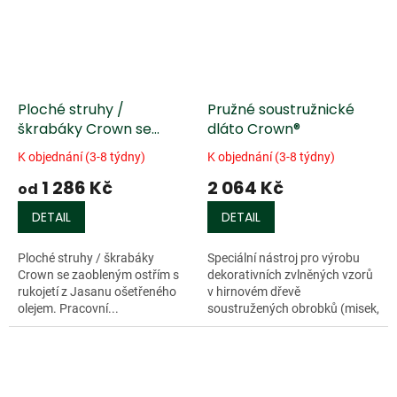
Ploché struhy /
Pružné soustružnické
škrabáky Crown se
dláto Crown®
zaobleným ostřím,
K objednání (3-8 týdny)
K objednání (3-8 týdny)
rukojeť z Jasanu
1 286 Kč
2 064 Kč
ošetřená olejem
od
DETAIL
DETAIL
Ploché struhy / škrabáky
Speciální nástroj pro výrobu
Crown se zaobleným ostřím s
dekorativních zvlněných vzorů
rukojetí z Jasanu ošetřeného
v hirnovém dřevě
olejem. Pracovní...
soustružených obrobků (misek,
ozdob,...