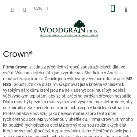
Přejít
NÁKUP
na
CZK
obsah
KOŠÍK
Crown®
Firma Crown
je jedna z předních výrobců soustružnických dlát ve
světě. Všechna jejich dláta jsou vyrobena v Sheffieldu v Anglii s
dlouho trvající tradicí. Čepele jsou vykovány z vysoce odolné oceli
M2-
HSS
. Soustružnická dláta musí splňovat jistá kritéria vzhledem k
vysokým nárokům, které jsou na ně kladeny: ocel musí být odolná
vůči vysokým teplotám, aby se při práci na tvrdých dřevech nespálila.
Dláta musí být pevná a musí vykazovat vysokou mez deformace, aby
se zmírnilo nebezpečí zlomení břitu nebo čepu v kritických situacích.
Profesionálové považují jako nejlepší materiál pro tento účel
rychlořeznou ocel
M2
vyrobenou v Sheffieldu. Firma Crown již mnoho
let používá rychlořeznou ocel
M2
pro výrobu soustružnických dlát,
která se vyznačují pečlivým zpracováním. Jemně leštěné čepele jsou
zasazeny do jasanových nebo bukových ergonomicky tvarovaných