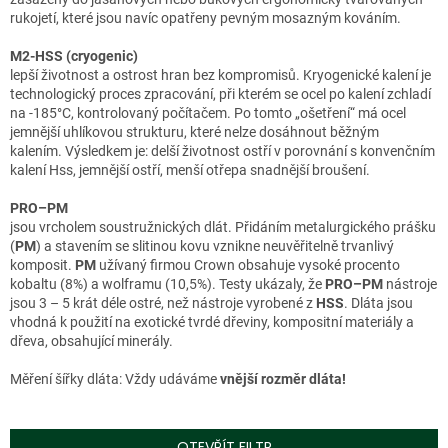
rukojetí, které jsou navíc opatřeny pevným mosazným kováním.
M2-HSS (cryogenic)
lepší životnost a ostrost hran bez kompromisů. Kryogenické kalení je
technologický proces zpracování, při kterém se ocel po kalení zchladí
na -185°C, kontrolovaný počítačem. Po tomto „ošetření“ má ocel
jemnější uhlíkovou strukturu, které nelze dosáhnout běžným
kalením. Výsledkem je: delší životnost ostří v porovnání s konvenčním
kalení Hss, jemnější ostří, menší otřepa snadnější broušení.
PRO–PM
jsou vrcholem soustružnických dlát. Přidáním metalurgického prášku
(
PM
) a stavením se slitinou kovu vznikne neuvěřitelně trvanlivý
komposit.
PM
užívaný firmou Crown obsahuje vysoké procento
kobaltu (8%) a wolframu (10,5%). Testy ukázaly, že
PRO–PM
nástroje
jsou 3 – 5 krát déle ostré, než nástroje vyrobené z
HSS
. Dláta jsou
vhodná k použití na exotické tvrdé dřeviny, kompositní materiály a
dřeva, obsahující minerály.
Měření šířky dláta: Vždy udáváme
vnější rozměr dláta!
OTEVŘÍT FILTR