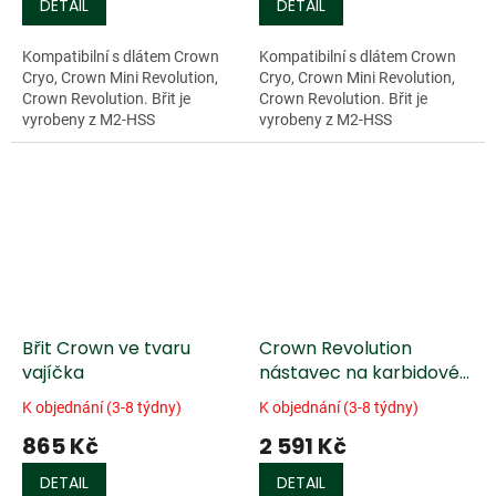
DETAIL
DETAIL
Kompatibilní s dlátem Crown
Kompatibilní s dlátem Crown
Cryo, Crown Mini Revolution,
Cryo, Crown Mini Revolution,
Crown Revolution. Břit je
Crown Revolution. Břit je
vyrobeny z M2-HSS
vyrobeny z M2-HSS
(kryogenní) oceli.
(kryogenní) oceli.
Břit Crown ve tvaru
Crown Revolution
vajíčka
nástavec na karbidové
frézy
K objednání (3-8 týdny)
K objednání (3-8 týdny)
865 Kč
2 591 Kč
DETAIL
DETAIL