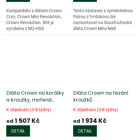
Kompatibilní s dlátem Crown
Tento nástavec s vyměnitelnou
Cryo, Crown Mini Revolution,
frézou z tvrdokovu lze
Crown Revolution. Břit je
namontovat na Soustružnická
vyrobeny z M2-HSS
dláta Crown Mini/Midi
(kryogenní) oceli.
Revolution (č. 702120,
702169), což umožňuje...
Dláta Crown na korálky
Dláta Crown na řezání
a kroužky, mořená
kroužků
Buková rukojeť
K objednání (3-8 týdny)
K objednání (3-8 týdny)
1 507 Kč
1 934 Kč
od
od
DETAIL
DETAIL