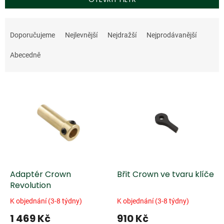
Ř
a
Doporučujeme
Nejlevnější
Nejdražší
Nejprodávanější
z
e
Abecedně
n
í
V
p
ý
r
p
o
i
d
s
u
p
k
r
t
o
ů
d
Adaptér Crown
Břit Crown ve tvaru klíče
u
Revolution
k
K objednání (3-8 týdny)
K objednání (3-8 týdny)
t
1 469 Kč
910 Kč
ů