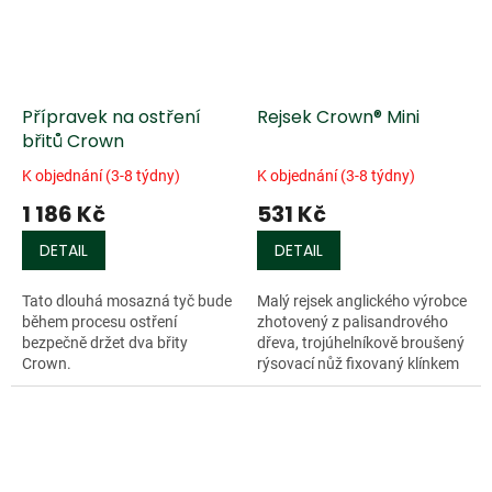
Přípravek na ostření
Rejsek Crown® Mini
břitů Crown
K objednání (3-8 týdny)
K objednání (3-8 týdny)
1 186 Kč
531 Kč
DETAIL
DETAIL
Tato dlouhá mosazná tyč bude
Malý rejsek anglického výrobce
během procesu ostření
zhotovený z palisandrového
bezpečně držet dva břity
dřeva, trojúhelníkově broušený
Crown.
rýsovací nůž fixovaný klínkem
zajišťuje přesný průchod
vlákny. Pracovní rozsah 3 -...