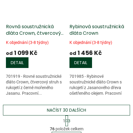
Rovná soustružnická
Rybinová soustružnická
dláta Crown, čtvercový
dláta Crown
struh
K objednání (3-8 týdny)
K objednání (3-8 týdny)
1 099 Kč
1 456 Kč
od
od
DETAIL
DETAIL
701919 - Rovné soustružnické
701985 - Rybinové
dláto Crown, čtvercový struh s
soustružnické dláto Crown s
rukojetí z černě mořeného
rukojetí z Jasanového dřeva
Jasanu. Pracovní...
ošetřeného olejem. Pracovní
část je...
NAČÍST 30 DALŠÍCH
S
1
3
t
O
r
76
položek celkem
v
á