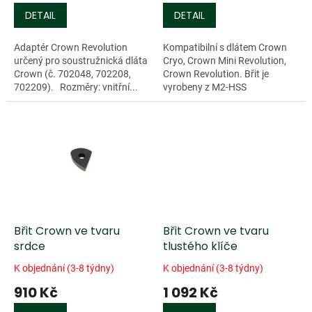
DETAIL
DETAIL
Adaptér Crown Revolution
Kompatibilní s dlátem Crown
určený pro soustružnická dláta
Cryo, Crown Mini Revolution,
Crown (č. 702048, 702208,
Crown Revolution. Břit je
702209). Rozměry: vnitřní...
vyrobeny z M2-HSS
(kryogenní) oceli.
Břit Crown ve tvaru
Břit Crown ve tvaru
srdce
tlustého klíče
K objednání (3-8 týdny)
K objednání (3-8 týdny)
910 Kč
1 092 Kč