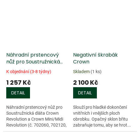
Náhradní prstencový
Negativní škrabák
nůž pro Soustružnická
Crown
dláta Crown Revolution
K objednání (3-8 týdny)
Skladem
(1 ks)
1 257 Kč
2 100 Kč
DETAIL
DETAIL
Náhradní prstencový nůž pro
Slouží pro hladké dokončení
Soustružnická dláta Crown
vnitřních i vnějších ploch
Revolution a Crown Mini/Midi
obrobku. Opačný sklon břitu
Revolution (č. 702060, 702120,
zabraňuje tomu, aby se hrot...
702169).