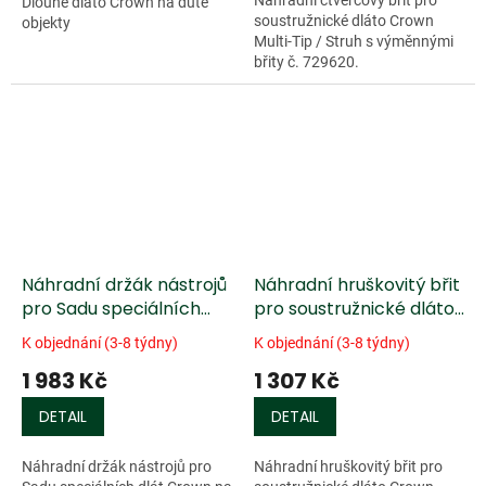
Dlouhé dláto Crown na duté
soustružnické dláto Crown
objekty
Multi-Tip / Struh s výměnnými
břity č. 729620.
Náhradní držák nástrojů
Náhradní hruškovitý břit
pro Sadu speciálních
pro soustružnické dláto
dlát Crown na
Crown Multi-Tip
K objednání (3-8 týdny)
K objednání (3-8 týdny)
soustružení čínských
1 983 Kč
1 307 Kč
koulí
DETAIL
DETAIL
Náhradní držák nástrojů pro
Náhradní hruškovitý břit pro