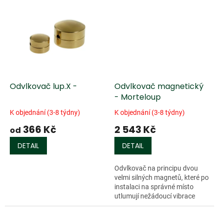
Odvlkovač lup.X -
Odvlkovač magnetický
- Morteloup
K objednání (3-8 týdny)
K objednání (3-8 týdny)
366 Kč
2 543 Kč
od
DETAIL
DETAIL
Odvlkovač na principu dvou
velmi silných magnetů, které po
instalaci na správné místo
utlumují nežádoucí vibrace
nástroje. Je určen pro
violoncella a kontrabasy.
Doprodej