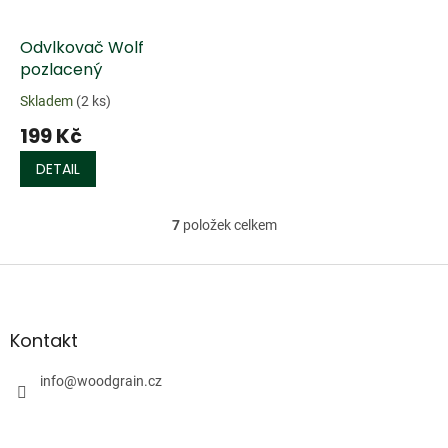
Odvlkovač Wolf
pozlacený
Skladem
(2 ks)
199 Kč
DETAIL
7
položek celkem
O
v
l
Z
á
á
d
p
a
a
Kontakt
c
t
í
í
info
@
woodgrain.cz
p
r
v
k