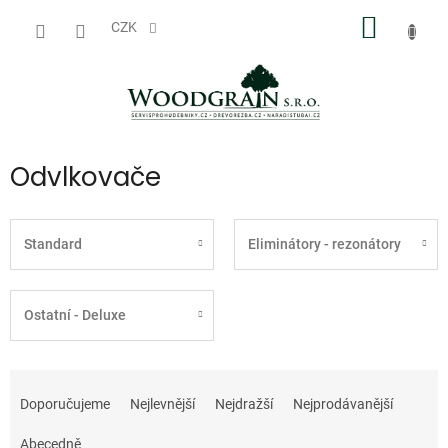
Přejít
NÁKUP
na
CZK
obsah
KOŠÍK
Odvlkovače
Standard
Eliminátory - rezonátory
Ostatní - Deluxe
Ř
a
Doporučujeme
Nejlevnější
Nejdražší
Nejprodávanější
z
e
Abecedně