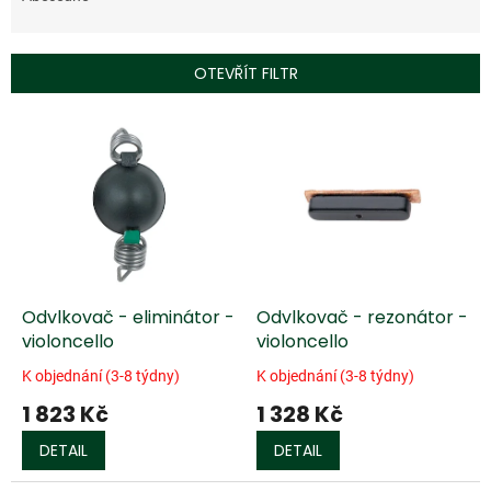
n
í
p
OTEVŘÍT FILTR
r
o
V
d
ý
u
p
k
i
t
s
ů
p
r
o
d
Odvlkovač - eliminátor -
Odvlkovač - rezonátor -
u
violoncello
violoncello
k
K objednání (3-8 týdny)
K objednání (3-8 týdny)
t
1 823 Kč
1 328 Kč
ů
DETAIL
DETAIL